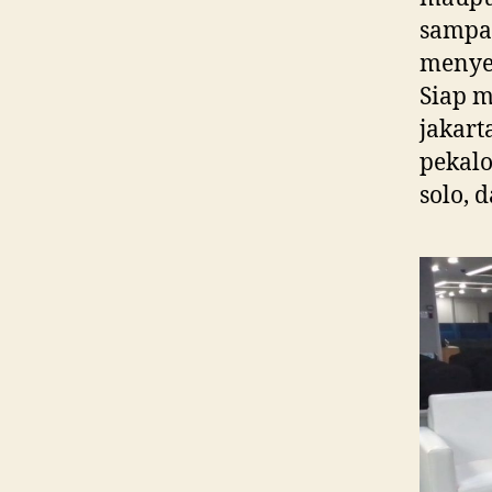
sampai
menye
Siap m
jakart
pekalo
solo, 