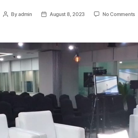
o
By
admin
August 8, 2023
No Comments
Post
Post
M
author
date
S
S
P