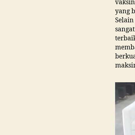
vaksin
yang b
Selain
sangat
terba
memba
berkua
maksim