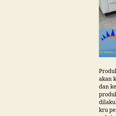
Produk
akan k
dan k
produk
dilaku
kru p