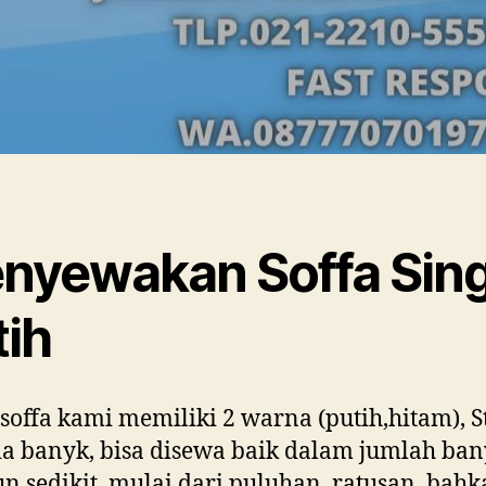
nyewakan Soffa Sing
tih
soffa kami memiliki 2 warna (putih,hitam), S
ia banyk, bisa disewa baik dalam jumlah ba
 sedikit, mulai dari puluhan, ratusan, bah