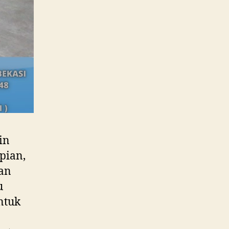
in
apian,
an
u
ntuk