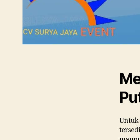
Me
Pu
Untuk 
tersed
maupun