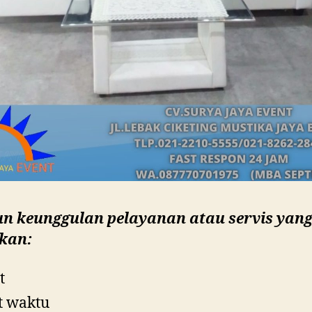
n keunggulan pelayanan atau servis yan
ikan:
t
t waktu