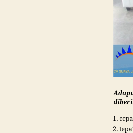
Adapu
diber
cepa
tepa