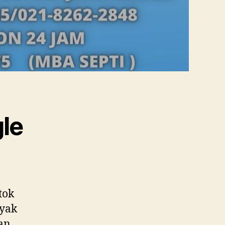
le
tok
nyak
kan