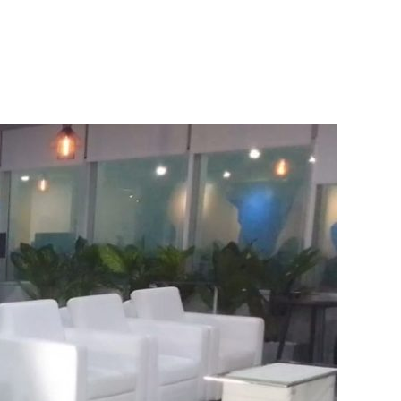
n
enyewakan
offa
ingle
utih