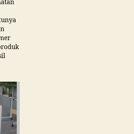
hatan
ntunya
an
mer
produk
il