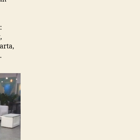
:
,
arta,
.