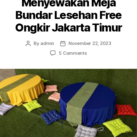
Menyewakan Meja
Bundar Lesehan Free
Ongkir Jakarta Timur
By
admin
November 22, 2023
Post
Post
author
date
on
5 Comments
Menyewakan
Meja
Bundar
Lesehan
Free
Ongkir
Jakarta
Timur