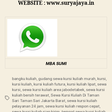
WEBSITE : www.suryajaya.in
MBA SUMI
bangku kuliah
,
gudang sewa kursi kuliah murah
,
kursi
,
kursi kuliah
,
kursi kuliah futura
,
kursi kuliah lipat
,
sewa
kursi
,
sewa kursi kuliah area jabodetabek
,
sewa kursi
kuliah bersih terawat
,
Sewa Kursi Kuliah Di Taman
Tags
Sari Taman Sari Jakarta Barat
,
sewa kursi kuliah
pelayanan 24 jam
,
sewa kursi kuliah respon cepat
,
sewa kursi kuliah siap kirim
,
tempat sewa kursi kuliah