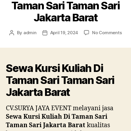
Taman Sari Taman Sari
Jakarta Barat
on
By
admin
April 19, 2024
No Comments
Post
Post
Sew
author
date
Kurs
Kuli
Di
Sewa Kursi Kuliah Di
Tam
Sari
Taman Sari Taman Sari
Tam
Sari
Jakarta Barat
Jaka
Bara
CV.SURYA JAYA EVENT melayani jasa
Sewa Kursi Kuliah Di Taman Sari
Taman Sari Jakarta Barat
kualitas