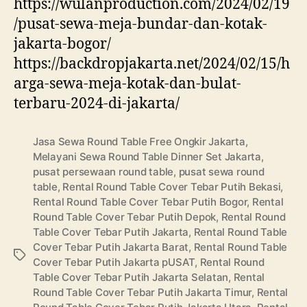
https://wulanproduction.com/2024/02/19
/pusat-sewa-meja-bundar-dan-kotak-
jakarta-bogor/
https://backdropjakarta.net/2024/02/15/h
arga-sewa-meja-kotak-dan-bulat-
terbaru-2024-di-jakarta/
Jasa Sewa Round Table Free Ongkir Jakarta
,
Melayani Sewa Round Table Dinner Set Jakarta
,
pusat persewaan round table
,
pusat sewa round
table
,
Rental Round Table Cover Tebar Putih Bekasi
,
Rental Round Table Cover Tebar Putih Bogor
,
Rental
Round Table Cover Tebar Putih Depok
,
Rental Round
Table Cover Tebar Putih Jakarta
,
Rental Round Table
Cover Tebar Putih Jakarta Barat
,
Rental Round Table
Tags
Cover Tebar Putih Jakarta pUSAT
,
Rental Round
Table Cover Tebar Putih Jakarta Selatan
,
Rental
Round Table Cover Tebar Putih Jakarta Timur
,
Rental