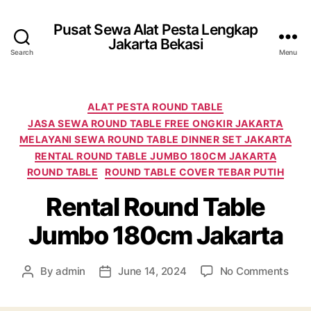
Pusat Sewa Alat Pesta Lengkap
Jakarta Bekasi
Search
Menu
Categories
ALAT PESTA ROUND TABLE
JASA SEWA ROUND TABLE FREE ONGKIR JAKARTA
MELAYANI SEWA ROUND TABLE DINNER SET JAKARTA
RENTAL ROUND TABLE JUMBO 180CM JAKARTA
ROUND TABLE
ROUND TABLE COVER TEBAR PUTIH
Rental Round Table
Jumbo 180cm Jakarta
on
By
admin
June 14, 2024
No Comments
Post
Post
Rent
author
date
Rou