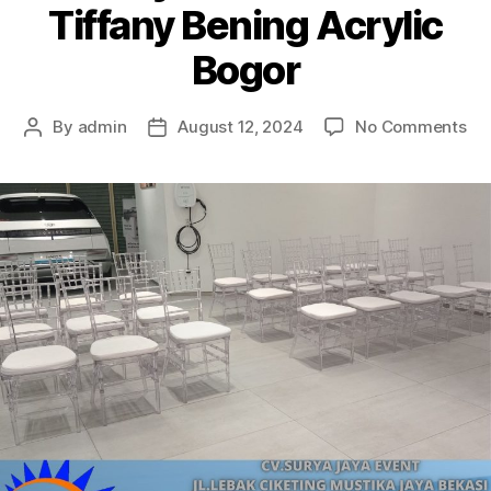
Tiffany Bening Acrylic
Bogor
on
By
admin
August 12, 2024
No Comments
Post
Post
Me
author
date
Kur
Tif
Be
Acr
Bo