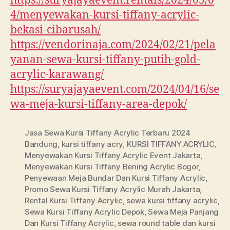
https://suryajayaevent.rentals/2024/05/0
4/menyewakan-kursi-tiffany-acrylic-
bekasi-cibarusah/
https://vendorinaja.com/2024/02/21/pela
yanan-sewa-kursi-tiffany-putih-gold-
acrylic-karawang/
https://suryajayaevent.com/2024/04/16/se
wa-meja-kursi-tiffany-area-depok/
Jasa Sewa Kursi Tiffany Acrylic Terbaru 2024
Bandung
,
kursi tiffany acry
,
KURSI TIFFANY ACRYLIC
,
Menyewakan Kursi Tiffany Acrylic Event Jakarta
,
Menyewakan Kursi Tiffany Bening Acrylic Bogor
,
Penyewaan Meja Bundar Dan Kursi Tiffany Acrylic
,
Promo Sewa Kursi Tiffany Acrylic Murah Jakarta
,
Rental Kursi Tiffany Acrylic
,
sewa kursi tiffany acrylic
,
Sewa Kursi Tiffany Acrylic Depok
,
Sewa Meja Panjang
Dan Kursi Tiffany Acrylic
,
sewa round table dan kursi