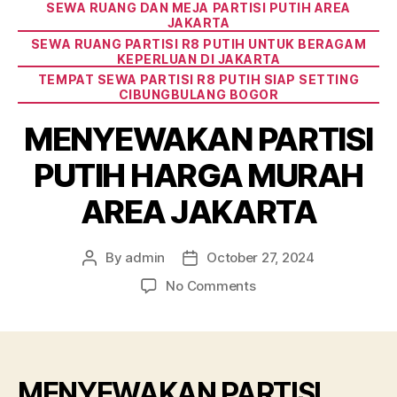
SEWA RUANG DAN MEJA PARTISI PUTIH AREA
JAKARTA
SEWA RUANG PARTISI R8 PUTIH UNTUK BERAGAM
KEPERLUAN DI JAKARTA
TEMPAT SEWA PARTISI R8 PUTIH SIAP SETTING
CIBUNGBULANG BOGOR
MENYEWAKAN PARTISI
PUTIH HARGA MURAH
AREA JAKARTA
By
admin
October 27, 2024
Post
Post
author
date
on
No Comments
MENYEWAKAN
PARTISI
PUTIH
HARGA
MURAH
MENYEWAKAN PARTISI