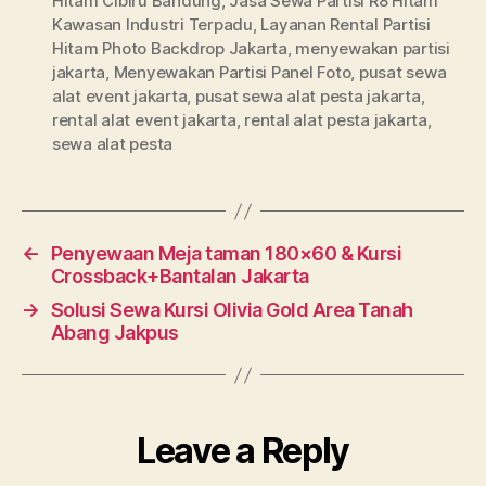
Hitam Cibiru Bandung
,
Jasa Sewa Partisi R8 Hitam
Kawasan Industri Terpadu
,
Layanan Rental Partisi
Hitam Photo Backdrop Jakarta
,
menyewakan partisi
jakarta
,
Menyewakan Partisi Panel Foto
,
pusat sewa
alat event jakarta
,
pusat sewa alat pesta jakarta
,
rental alat event jakarta
,
rental alat pesta jakarta
,
sewa alat pesta
←
Penyewaan Meja taman 180×60 & Kursi
Crossback+Bantalan Jakarta
→
Solusi Sewa Kursi Olivia Gold Area Tanah
Abang Jakpus
Leave a Reply