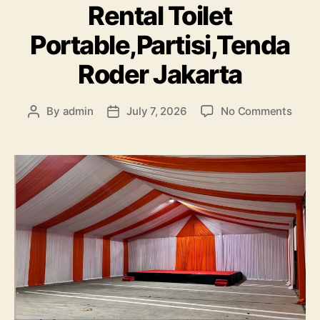
Rental Toilet
Portable,Partisi,Tenda
Roder Jakarta
on
By
admin
July 7, 2026
No Comments
Post
Post
Renta
author
date
Toilet
Porta
Rode
Jakar