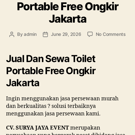
Portable Free Ongkir
Jakarta
on
By
admin
June 29, 2026
No Comments
Post
Post
Jual
author
date
Dan
Sew
Jual Dan Sewa Toilet
Toil
Port
Portable Free Ongkir
Free
Jakarta
Ongk
Jaka
Ingin menggunakan jasa persewaan murah
dan berkualitas ? solusi terbaiknya
menggunakan jasa persewaan kami.
CV. SURYA JAYA EVENT
merupakan