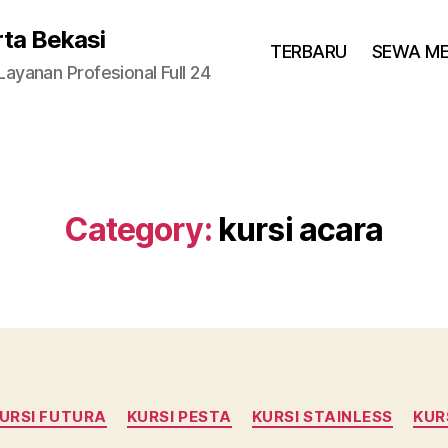
rta Bekasi
TERBARU
SEWA M
yanan Profesional Full 24
Category:
kursi acara
Categories
URSI FUTURA
KURSI PESTA
KURSI STAINLESS
KUR