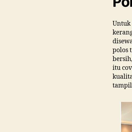
Po
Untuk 
kerang
disewa
polos 
bersih
itu co
kualit
tampil