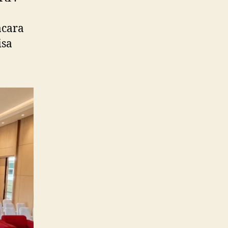
acara
isa