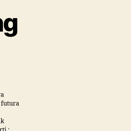
ng
ya
 futura
ak
ti :