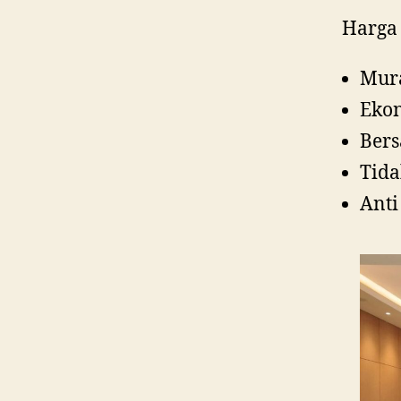
Harga 
Mur
Eko
Bers
Tida
Anti