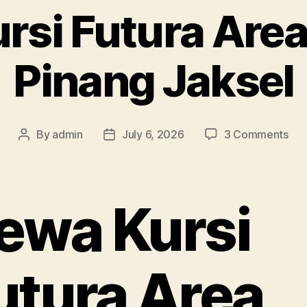
rsi Futura Are
Pinang Jaksel
on
By
admin
July 6, 2026
3 Comments
Post
Post
Se
author
date
Kurs
Fut
Are
ewa Kursi
Po
Pin
Jak
utura Area