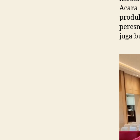
Acara 
produk
peresm
juga b