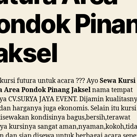
ondok Pina
aksel
kursi futura untuk acara ??? Ayo
Sewa Kursi
a Area Pondok Pinang Jaksel
nama tempat
a CV.SURYA JAYA EVENT. Dijamin kualitasn
dan harganya juga ekonomis. Selain itu kursi
isewakan kondisinya bagus,bersih,terawat
ya kursinya sangat aman,nyaman,kokoh,tid
n dan siap disewa untuk berbagai acara seper