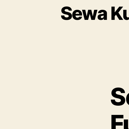
Sewa Ku
S
F