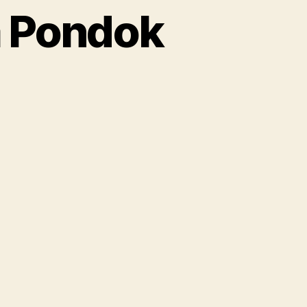
a Pondok
wa
i
ura
a
ndok
ang
sel