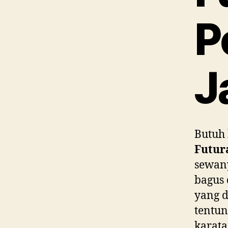
P
J
Butuh 
Futur
sewany
bagus 
yang d
tentun
karata