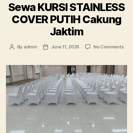
Sewa KURSI STAINLESS
COVER PUTIH Cakung
Jaktim
on
By
admin
June 11, 2026
No Comments
Post
Post
Sew
author
date
KUR
STA
COV
PUT
Cak
Jakt