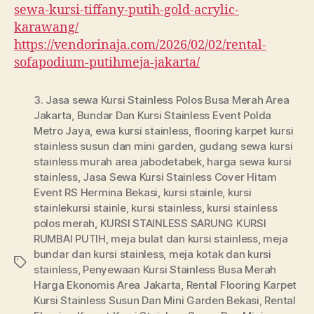
sewa-kursi-tiffany-putih-gold-acrylic-
karawang/
https://vendorinaja.com/2026/02/02/rental-
sofapodium-putihmeja-jakarta/
3. Jasa sewa Kursi Stainless Polos Busa Merah Area
Jakarta
,
Bundar Dan Kursi Stainless Event Polda
Metro Jaya
,
ewa kursi stainless
,
flooring karpet kursi
stainless susun dan mini garden
,
gudang sewa kursi
stainless murah area jabodetabek
,
harga sewa kursi
stainless
,
Jasa Sewa Kursi Stainless Cover Hitam
Event RS Hermina Bekasi
,
kursi stainle
,
kursi
stainlekursi stainle
,
kursi stainless
,
kursi stainless
polos merah
,
KURSI STAINLESS SARUNG KURSI
RUMBAI PUTIH
,
meja bulat dan kursi stainless
,
meja
bundar dan kursi stainless
,
meja kotak dan kursi
Tags
stainless
,
Penyewaan Kursi Stainless Busa Merah
Harga Ekonomis Area Jakarta
,
Rental Flooring Karpet
Kursi Stainless Susun Dan Mini Garden Bekasi
,
Rental