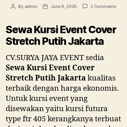
on
By
admin
June 6, 2026
2 Comments
Post
Post
Sewa
author
date
Kursi
Even
Sewa Kursi Event Cover
Cove
Stret
Stretch Putih Jakarta
Putih
Jakar
CV.SURYA JAYA EVENT sedia
Sewa Kursi Event Cover
Stretch Putih Jakarta
kualitas
terbaik dengan harga ekonomis.
Untuk kursi event yang
disewakan yaitu kursi futura
type ftr 405 kerangkanya terbuat