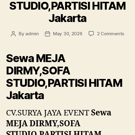
STUDIO,PARTISI HITAM
Jakarta
on
By
admin
May 30, 2026
2 Comments
Post
Post
Sew
author
date
MEJ
DIRM
Sewa MEJA
STUD
HITA
DIRMY,SOFA
Jaka
STUDIO,PARTISI HITAM
Jakarta
CV.SURYA JAYA EVENT
Sewa
MEJA DIRMY,SOFA
STUDIO,PARTISI HITAM