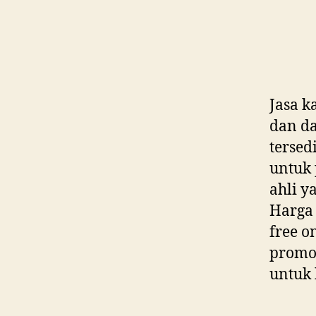
Jasa k
dan da
tersed
untuk 
ahli y
Harga 
free o
promo-
untuk 