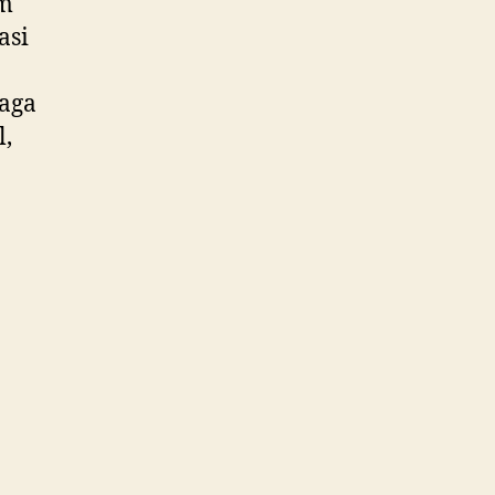
am
asi
jaga
l,