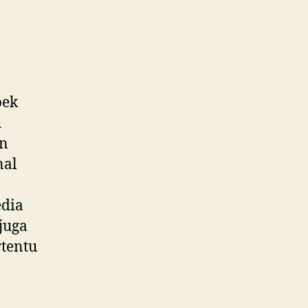
bek
h
an
nal
edia
juga
rtentu