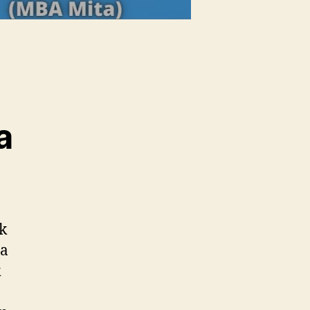
a
k
sa
k