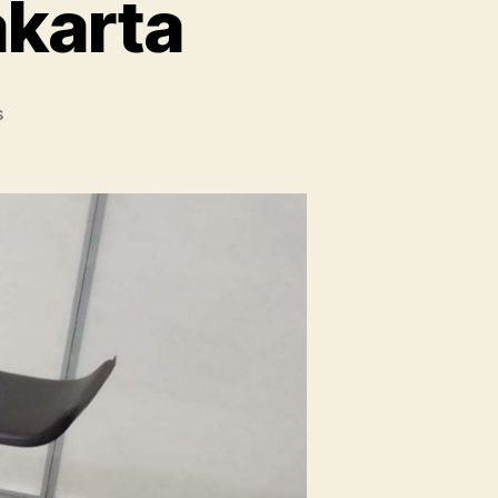
akarta
on
s
Rental
Kursi
Bar
Type
Kotak
Warna
Hitam
Area
Jakarta