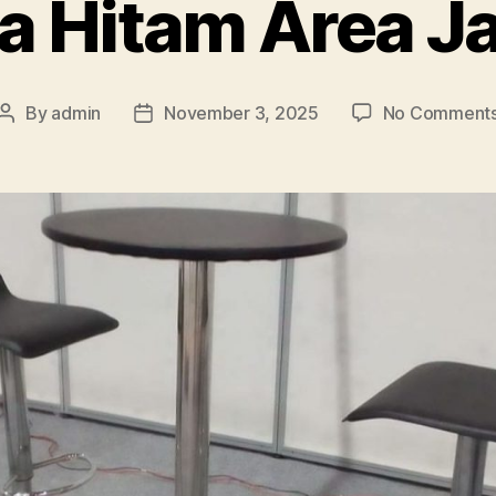
 Hitam Area J
By
admin
November 3, 2025
No Comment
Post
Post
author
date