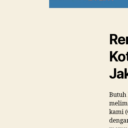
Ren
Ko
Ja
Butuh 
melima
kami 
dengan