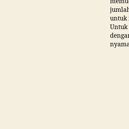
memud
jumlah
untuk 
Untuk 
dengan
nyama