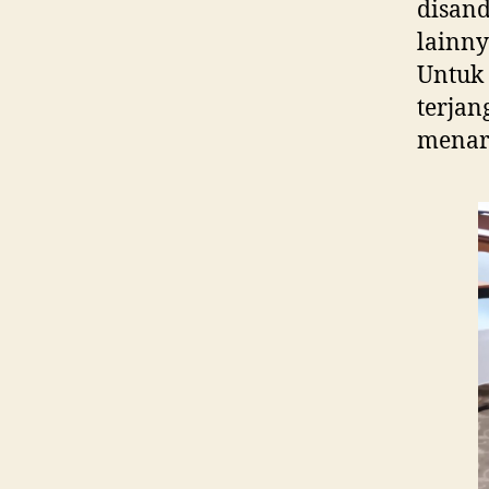
disand
lainny
Untuk 
terjan
menari