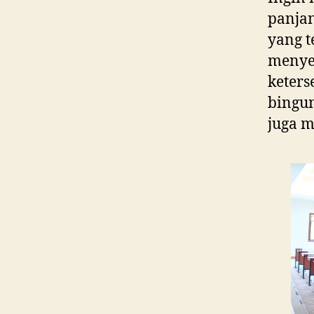
panjan
yang t
menye
keters
bingun
juga 