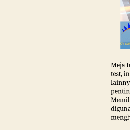
Meja t
test, 
lainny
pentin
Memili
diguna
mengha