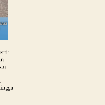
rti:
un
ran
t
hingga