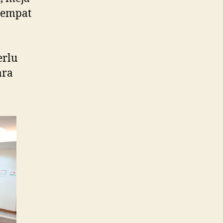
itempat
erlu
ara