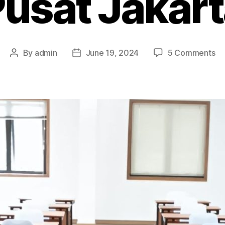
usat Jakar
on
By
admin
June 19, 2024
5 Comments
Post
Post
Me
author
date
Me
Te
Pu
Ja