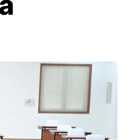
ta
nyewakan
ja
st
sat
karta