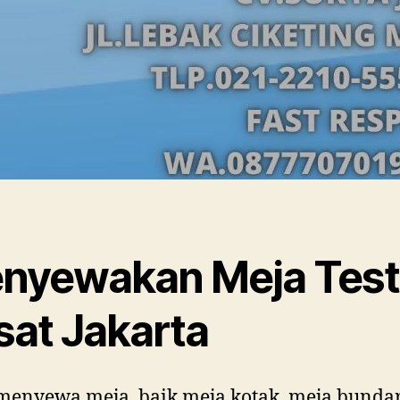
nyewakan Meja Test
sat Jakarta
menyewa meja, baik meja kotak, meja bundar