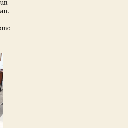
pun
an.
romo