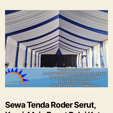
Tenda
Roder
Serut,
Kursi,
Meja
Event
Balai
Kota
Bogor
Sewa Tenda Roder Serut,