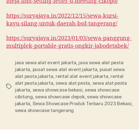
meja-ibm-setting-letter-u-meeting-cikopo/
https://suryajaya.in/2022/12/15/sewa-kursi-
kayu-silang-untuk-daerah-bsd-tangerang/
https://suryajaya.in/2023/01/03/sewa-panggung-
multiplek-portable-gratis-ongkir-jabodetabek/
jasa sewa alat event jakarta
,
jasa sewa alat pesta
jakarta
,
pusat sewa alat event jakarta
,
pusat sewa
alat pesta jakarta
,
rental alat event jakarta
,
rental
alat pesta jakarta
,
sewa alat pesta
,
sewa alat pesta
Tags
jakarta
,
sewa showcase bekasi
,
sewa showcase
cibitung
,
sewa showcase depok
,
sewa showcase
jakarta
,
Sewa Showcase Produk Terbaru 2023 Bekasi
,
sewa showcase tangerang