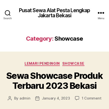
Pusat Sewa Alat Pesta Lengkap
Jakarta Bekasi
Search
Menu
Category:
Showcase
Categories
LEMARI PENDINGIN
SHOWCASE
Sewa Showcase Produk
Terbaru 2023 Bekasi
on
By
admin
January 4, 2023
1 Comment
Post
Post
Sew
author
date
Sho