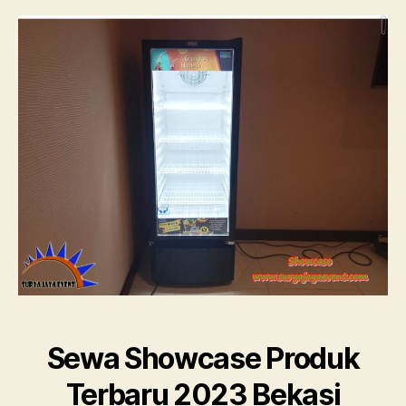
Pro
Terb
202
Beka
Sewa Showcase Produk
Terbaru 2023 Bekasi