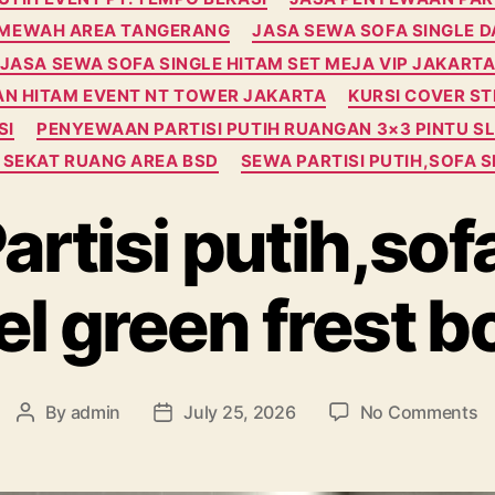
H MEWAH AREA TANGERANG
JASA SEWA SOFA SINGLE D
JASA SEWA SOFA SINGLE HITAM SET MEJA VIP JAKART
DAN HITAM EVENT NT TOWER JAKARTA
KURSI COVER ST
SI
PENYEWAAN PARTISI PUTIH RUANGAN 3×3 PINTU S
M SEKAT RUANG AREA BSD
SEWA PARTISI PUTIH,SOFA 
rtisi putih,sof
el green frest b
o
By
admin
July 25, 2026
No Comments
Post
Post
S
author
date
Pa
pu