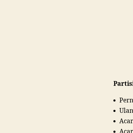
Partis
Per
Ulan
Acar
Acar