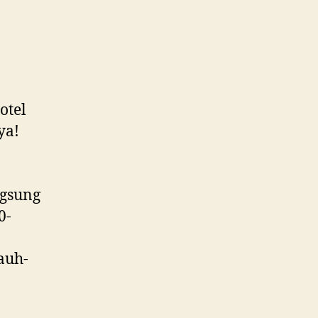
otel
ya!
n
gsung
0-
auh-