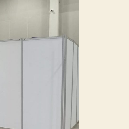
ngle
tel
reen
est
ogor