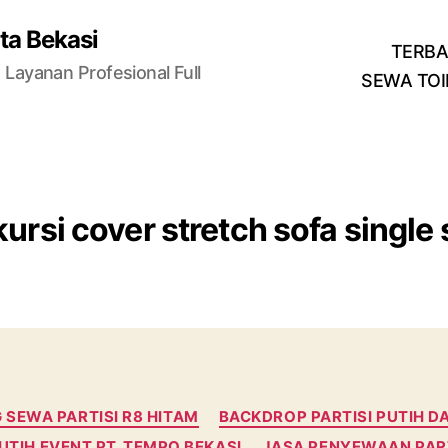
ta Bekasi
TERB
Layanan Profesional Full
SEWA TOI
kursi cover stretch sofa single
Categories
SEWA PARTISI R8 HITAM
BACKDROP PARTISI PUTIH D
TIH EVENT PT. TEMPO BEKASI
JASA PENYEWAAN PART