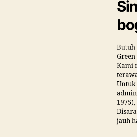
Sin
bo
Butuh 
Green 
Kami m
terawa
Untuk
admin 
1975),
Disara
jauh h