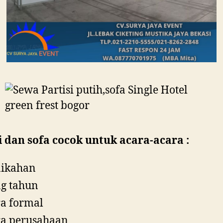
i dan sofa cocok untuk acara-acara :
nikahan
g tahun
a formal
a perusahaan