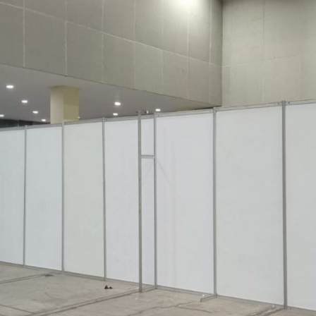
Si
Ho
g
fr
b