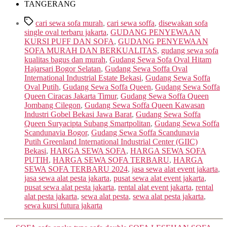
TANGERANG
Tags
cari sewa sofa murah
,
cari sewa soffa
,
disewakan sofa
single oval terbaru jakarta
,
GUDANG PENYEWAAN
KURSI PUFF DAN SOFA
,
GUDANG PENYEWAAN
SOFA MURAH DAN BERKUALITAS
,
gudang sewa sofa
kualitas bagus dan murah
,
Gudang Sewa Sofa Oval Hitam
Hajarsari Bogor Selatan
,
Gudang Sewa Soffa Oval
International Industrial Estate Bekasi
,
Gudang Sewa Soffa
Oval Putih
,
Gudang Sewa Soffa Queen
,
Gudang Sewa Soffa
Queen Ciracas Jakarta Timur
,
Gudang Sewa Soffa Queen
Jombang Cilegon
,
Gudang Sewa Soffa Queen Kawasan
Industri Gobel Bekasi Jawa Barat
,
Gudang Sewa Soffa
Queen Suryacipta Subang Smartpolitan
,
Gudang Sewa Soffa
Scandunavia Bogor
,
Gudang Sewa Soffa Scandunavia
Putih Greenland International Industrial Center (GIIC)
Bekasi
,
HARGA SEWA SOFA
,
HARGA SEWA SOFA
PUTIH
,
HARGA SEWA SOFA TERBARU
,
HARGA
SEWA SOFA TERBARU 2024
,
jasa sewa alat event jakarta
,
jasa sewa alat pesta jakarta
,
pusat sewa alat event jakarta
,
pusat sewa alat pesta jakarta
,
rental alat event jakarta
,
rental
alat pesta jakarta
,
sewa alat pesta
,
sewa alat pesta jakarta
,
sewa kursi futura jakarta