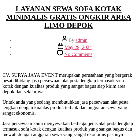
LAYANAN SEWA SOFA KOTAK
MINIMALIS GRATIS ONGKIR AREA
LIMO DEPOK
Post
By
admin
author
Post
May 29, 2024
date
on
No Comments
LAYANAN
SEWA
SOFA
KOTAK
CV. SURYA JAYA EVENT merupakan perusahaan yang bergerak
MINIMALIS
pesat dibidang jasa persewaan alat pesta lengkap termasuk sofa
GRATIS
kotak dengan kualitas produk yang sangat bagus siap kirim area
ONGKIR
depok dan sekitarnya.
AREA
Untuk anda yang sedang membutuhkan jasa persewaan alat pesta
LIMO
lengkap dengan kualitas produk terbaik dan anggaran sewa yang
DEPOK
sangat ekonomis.
Jasa persewaan kami menyewakan berbagai jenis alat pesta lengkap
termasuk sofa kotak dengan kualitas produk yang sangat bagus dan
mewah dengan anggaran sewa yang sangat ekonomis pastinya