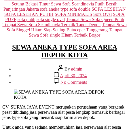
Setting Bekasi Timur
Sewa Sofa Scandinavia Putih Bersih
Panjaringan Jakarta
sofa aneka type
sofa double
SOFA LESEHAN
SOFA LESEHAN PUTIH
SOFA MINIMALIS
Sofa Oval
SOFA
PUFF
sofa putih
sofa single oval
Tempat Sewa Sofa Queen Putih
Tempat Sewa Sofa Scandinavia Terbaik Tapos Depok
Tempat Sewa
Sofa Singgel Hitam Siap Setting Batuceper Tanggerang
Tempat
Sewa Sofa single Hitam Terbaik Bogor
SEWA ANEKA TYPE SOFA AREA
DEPOK KOTA
Post
By
admin
author
Post
April 30, 2024
date
on
No Comments
SEWA
ANEKA
TYPE
SOFA
AREA
CV. SURYA JAYA EVENT merupakan perusahaan yang bergerak
DEPOK
pesat dibidang jasa persewaan alat pesta lengkap termasuk berbagai
KOTA
jenis type sofa yang menarik siap kirim area depok.
Untuk anda yang sedang membutuhkan jasa persewaan alat pesta