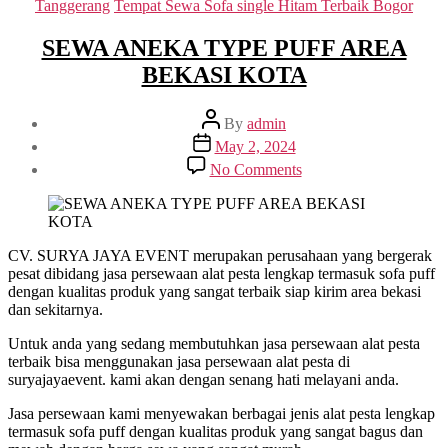
Tanggerang
Tempat Sewa Sofa single Hitam Terbaik Bogor
SEWA ANEKA TYPE PUFF AREA
BEKASI KOTA
Post
By
admin
author
Post
May 2, 2024
date
on
No Comments
SEWA
ANEKA
TYPE
PUFF
AREA
CV. SURYA JAYA EVENT merupakan perusahaan yang bergerak
BEKASI
pesat dibidang jasa persewaan alat pesta lengkap termasuk sofa puff
KOTA
dengan kualitas produk yang sangat terbaik siap kirim area bekasi
dan sekitarnya.
Untuk anda yang sedang membutuhkan jasa persewaan alat pesta
terbaik bisa menggunakan jasa persewaan alat pesta di
suryajayaevent. kami akan dengan senang hati melayani anda.
Jasa persewaan kami menyewakan berbagai jenis alat pesta lengkap
termasuk sofa puff dengan kualitas produk yang sangat bagus dan