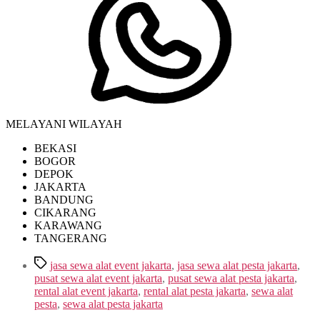
MELAYANI WILAYAH
BEKASI
BOGOR
DEPOK
JAKARTA
BANDUNG
CIKARANG
KARAWANG
TANGERANG
Tags
jasa sewa alat event jakarta
,
jasa sewa alat pesta jakarta
,
pusat sewa alat event jakarta
,
pusat sewa alat pesta jakarta
,
rental alat event jakarta
,
rental alat pesta jakarta
,
sewa alat
pesta
,
sewa alat pesta jakarta