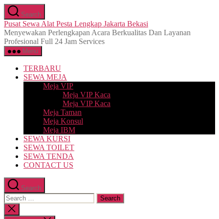
Skip
Search
to
Pusat Sewa Alat Pesta Lengkap Jakarta Bekasi
the
Menyewakan Perlengkapan Acara Berkualitas Dan Layanan
content
Profesional Full 24 Jam Services
Menu
TERBARU
SEWA MEJA
Meja VIP
Meja VIP Kaca
Meja VIP Kaca
Meja Taman
Meja Konsul
Meja IBM
SEWA KURSI
SEWA TOILET
SEWA TENDA
CONTACT US
Search
Search
for:
Close
search