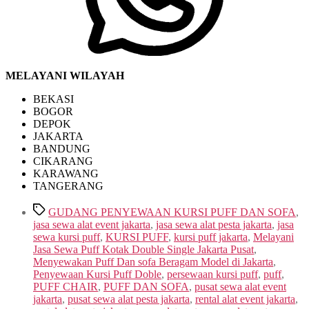
MELAYANI WILAYAH
BEKASI
BOGOR
DEPOK
JAKARTA
BANDUNG
CIKARANG
KARAWANG
TANGERANG
Tags
GUDANG PENYEWAAN KURSI PUFF DAN SOFA
,
jasa sewa alat event jakarta
,
jasa sewa alat pesta jakarta
,
jasa
sewa kursi puff
,
KURSI PUFF
,
kursi puff jakarta
,
Melayani
Jasa Sewa Puff Kotak Double Single Jakarta Pusat
,
Menyewakan Puff Dan sofa Beragam Model di Jakarta
,
Penyewaan Kursi Puff Doble
,
persewaan kursi puff
,
puff
,
PUFF CHAIR
,
PUFF DAN SOFA
,
pusat sewa alat event
jakarta
,
pusat sewa alat pesta jakarta
,
rental alat event jakarta
,