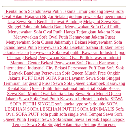
Categories
Rental Sofa Scandunavia Putih Jakarta Timur
Gudang Sewa Sofa
Oval Hitam Hajarsari Bogor Selatan
gudang sewa sofa queen murah
Jasa Sewa Sofa Bersih Terawat Bandung
Melayani Sewa Sofa
Singgel Palmerah Jakarta Barat
Menyewakan Sofa Oval Putih
Menyewakan Sofa Oval Putih Harga Terjangkau Jakarta Kota
Menyewakan Sofa Oval Putih Kemayoran Jakarta Pusat
Menyewakan Sofa Queen Jakamulya Bekasi
Menyewakan Sofa
Scandinavia Putih
Penyewaan Sofa Lesehan Sarana Bukber Tebet
Jakarta selatan
Penyewaan Sofa oval putih Kawasan Industri Lippo
Cikarang Bekasi
Penyewaan Sofa Oval Putih kawasan Industri
Marunda Center Bekasi
Penyewaan Sofa Queen Karawang
International Industrial City Bekasi
Persewaan Puff Dan Sofa Stok
Banyak Bandung
Persewaan Sofa Queen Murah Free Ongkir
Jakarta
PUFF DAN SOFA
Pusat Layanan Sewa Sofa Singgel
Termurah Tangerang
Pusat Sewa Sofa Queen Cikampek Karawang
Rental Sofa Queen Putih International Industrial Estate Bekasi
Sewa Sofa Model Oval Jakarta Utara
Sewa Sofa Model Queen
Jakarta
Sewa Sofa Oval Putih Kawasan Industri Jababeka
SEWA
SOFA PUTIH SINGLE
sofa aneka type
sofa double
SOFA
LESEHAN
SOFA LESEHAN PUTIH
SOFA MINIMALIS
Sofa
Oval
SOFA PUFF
sofa putih
sofa single oval
Tempat Sewa Sofa
Queen Putih
Tempat Sewa Sofa Scandinavia Terbaik Tapos Depok
Tempat Sewa Sofa Singgel Hitam Siap Setting Batuceper