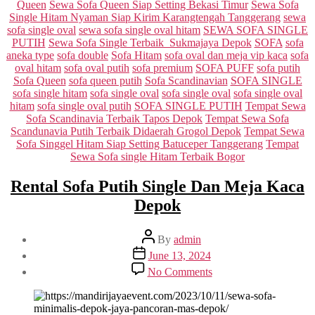
Queen
Sewa Sofa Queen Siap Setting Bekasi Timur
Sewa Sofa
Single Hitam Nyaman Siap Kirim Karangtengah Tanggerang
sewa
sofa single oval
sewa sofa single oval hitam
SEWA SOFA SINGLE
PUTIH
Sewa Sofa Single Terbaik Sukmajaya Depok
SOFA
sofa
aneka type
sofa double
Sofa Hitam
sofa oval dan meja vip kaca
sofa
oval hitam
sofa oval putih
sofa premium
SOFA PUFF
sofa putih
Sofa Queen
sofa queen putih
Sofa Scandinavian
SOFA SINGLE
sofa single hitam
sofa single oval
sofa single oval
sofa single oval
hitam
sofa single oval putih
SOFA SINGLE PUTIH
Tempat Sewa
Sofa Scandinavia Terbaik Tapos Depok
Tempat Sewa Sofa
Scandunavia Putih Terbaik Didaerah Grogol Depok
Tempat Sewa
Sofa Singgel Hitam Siap Setting Batuceper Tanggerang
Tempat
Sewa Sofa single Hitam Terbaik Bogor
Rental Sofa Putih Single Dan Meja Kaca
Depok
Post
By
admin
author
Post
June 13, 2024
date
on
No Comments
Rental
Sofa
Putih