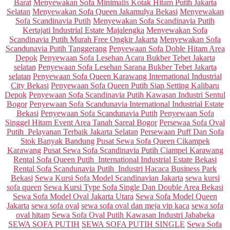
Barat
Menyewakan Sofa Minimalis Kotak Hitam Putih Jakarta
Selatan
Menyewakan Sofa Queen Jakamulya Bekasi
Menyewakan
Sofa Scandinavia Putih
Menyewakan Sofa Scandinavia Putih
Kertajati Industrial Estate Majalengka
Menyewakan Sofa
Scandinavia Putih Murah Free Ongkir Jakarta
Menyewakan Sofa
Scandunavia Putih Tanggerang
Penyewaan Sofa Doble Hitam Area
Depok
Penyewaan Sofa Lesehan Acara Bukber Tebet Jakarta
selatan
Penyewaan Sofa Lesehan Sarana Bukber Tebet Jakarta
selatan
Penyewaan Sofa Queen Karawang International Industrial
City Bekasi
Penyewaan Sofa Queen Putih Siap Setting Kalibaru
Depok
Penyewaan Sofa Scandinavia Putih Kawasan Industri Sentul
Bogor
Penyewaan Sofa Scandunavia International Industrial Estate
Bekasi
Penyewaan Sofa Scandunavia Putih
Penyewaan Sofa
Singgel Hitam Event Area Tanah Sareal Bogor
Persewaa Sofa Oval
Putih Pelayanan Terbaik Jakarta Selatan
Persewaan Puff Dan Sofa
Stok Banyak Bandung
Pusat Sewa Sofa Queen Cikampek
Karawang
Pusat Sewa Sofa Scandinavia Putih Ciampel Karawang
Rental Sofa Queen Putih International Industrial Estate Bekasi
Rental Sofa Scandunavia Putih Industri Hacaca Business Park
Bekasi
Sewa Kursi Sofa Model Scandinavian Jakarta
sewa kursi
sofa queen
Sewa Kursi Type Sofa Single Dan Double Area Bekasi
Sewa Sofa Model Oval Jakarta Utara
Sewa Sofa Model Queen
Jakarta
sewa sofa oval
sewa sofa oval dan meja vip kaca
sewa sofa
oval hitam
Sewa Sofa Oval Putih Kawasan Industri Jababeka
SEWA SOFA PUTIH
SEWA SOFA PUTIH SINGLE
Sewa Sofa