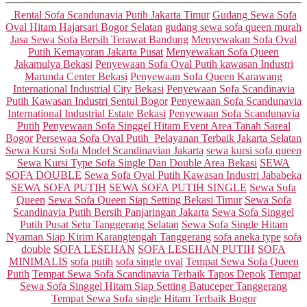
Categories
Rental Sofa Scandunavia Putih Jakarta Timur
Gudang Sewa Sofa
Oval Hitam Hajarsari Bogor Selatan
gudang sewa sofa queen murah
Jasa Sewa Sofa Bersih Terawat Bandung
Menyewakan Sofa Oval
Putih Kemayoran Jakarta Pusat
Menyewakan Sofa Queen
Jakamulya Bekasi
Penyewaan Sofa Oval Putih kawasan Industri
Marunda Center Bekasi
Penyewaan Sofa Queen Karawang
International Industrial City Bekasi
Penyewaan Sofa Scandinavia
Putih Kawasan Industri Sentul Bogor
Penyewaan Sofa Scandunavia
International Industrial Estate Bekasi
Penyewaan Sofa Scandunavia
Putih
Penyewaan Sofa Singgel Hitam Event Area Tanah Sareal
Bogor
Persewaa Sofa Oval Putih Pelayanan Terbaik Jakarta Selatan
Sewa Kursi Sofa Model Scandinavian Jakarta
sewa kursi sofa queen
Sewa Kursi Type Sofa Single Dan Double Area Bekasi
SEWA
SOFA DOUBLE
Sewa Sofa Oval Putih Kawasan Industri Jababeka
SEWA SOFA PUTIH
SEWA SOFA PUTIH SINGLE
Sewa Sofa
Queen
Sewa Sofa Queen Siap Setting Bekasi Timur
Sewa Sofa
Scandinavia Putih Bersih Panjaringan Jakarta
Sewa Sofa Singgel
Putih Pusat Setu Tanggerang Selatan
Sewa Sofa Single Hitam
Nyaman Siap Kirim Karangtengah Tanggerang
sofa aneka type
sofa
double
SOFA LESEHAN
SOFA LESEHAN PUTIH
SOFA
MINIMALIS
sofa putih
sofa single oval
Tempat Sewa Sofa Queen
Putih
Tempat Sewa Sofa Scandinavia Terbaik Tapos Depok
Tempat
Sewa Sofa Singgel Hitam Siap Setting Batuceper Tanggerang
Tempat Sewa Sofa single Hitam Terbaik Bogor