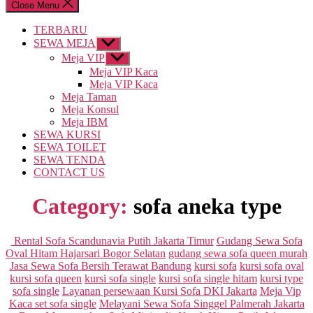
Close Menu
TERBARU
SEWA MEJA
Show
sub
Meja VIP
Show
menu
sub
Meja VIP Kaca
menu
Meja VIP Kaca
Meja Taman
Meja Konsul
Meja IBM
SEWA KURSI
SEWA TOILET
SEWA TENDA
CONTACT US
Category:
sofa aneka type
Categories
Rental Sofa Scandunavia Putih Jakarta Timur
Gudang Sewa Sofa
Oval Hitam Hajarsari Bogor Selatan
gudang sewa sofa queen murah
Jasa Sewa Sofa Bersih Terawat Bandung
kursi sofa
kursi sofa oval
kursi sofa queen
kursi sofa single
kursi sofa single hitam
kursi type
sofa single
Layanan persewaan Kursi Sofa DKI Jakarta
Meja Vip
Kaca set sofa single
Melayani Sewa Sofa Singgel Palmerah Jakarta