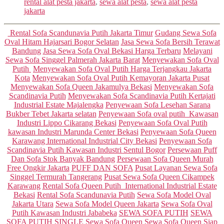
rental alat pesta jakarta
,
sewa alat pesta
,
sewa alat pesta
jakarta
Categories
Rental Sofa Scandunavia Putih Jakarta Timur
Gudang Sewa Sofa
Oval Hitam Hajarsari Bogor Selatan
Jasa Sewa Sofa Bersih Terawat
Bandung
Jasa Sewa Sofa Oval Bekasi Harga Terbaru
Melayani
Sewa Sofa Singgel Palmerah Jakarta Barat
Menyewakan Sofa Oval
Putih
Menyewakan Sofa Oval Putih Harga Terjangkau Jakarta
Kota
Menyewakan Sofa Oval Putih Kemayoran Jakarta Pusat
Menyewakan Sofa Queen Jakamulya Bekasi
Menyewakan Sofa
Scandinavia Putih
Menyewakan Sofa Scandinavia Putih Kertajati
Industrial Estate Majalengka
Penyewaan Sofa Lesehan Sarana
Bukber Tebet Jakarta selatan
Penyewaan Sofa oval putih Kawasan
Industri Lippo Cikarang Bekasi
Penyewaan Sofa Oval Putih
kawasan Industri Marunda Center Bekasi
Penyewaan Sofa Queen
Karawang International Industrial City Bekasi
Penyewaan Sofa
Scandinavia Putih Kawasan Industri Sentul Bogor
Persewaan Puff
Dan Sofa Stok Banyak Bandung
Persewaan Sofa Queen Murah
Free Ongkir Jakarta
PUFF DAN SOFA
Pusat Layanan Sewa Sofa
Singgel Termurah Tangerang
Pusat Sewa Sofa Queen Cikampek
Karawang
Rental Sofa Queen Putih International Industrial Estate
Bekasi
Rental Sofa Scandunavia Putih
Sewa Sofa Model Oval
Jakarta Utara
Sewa Sofa Model Queen Jakarta
Sewa Sofa Oval
Putih Kawasan Industri Jababeka
SEWA SOFA PUTIH
SEWA
SOFA PUTIH SINGLE
Sewa Sofa Queen
Sewa Sofa Queen Siap