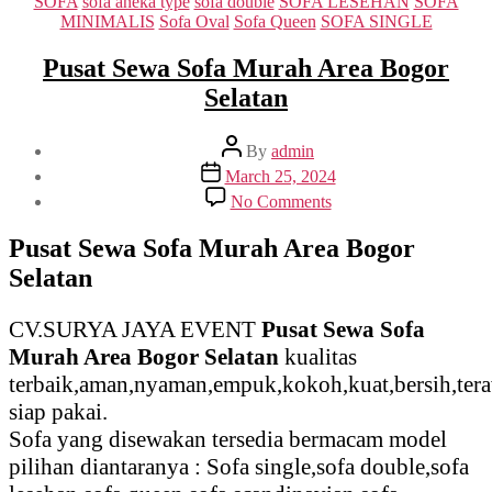
Categories
SOFA
sofa aneka type
sofa double
SOFA LESEHAN
SOFA
MINIMALIS
Sofa Oval
Sofa Queen
SOFA SINGLE
Pusat Sewa Sofa Murah Area Bogor
Selatan
Post
By
admin
author
Post
March 25, 2024
date
on
No Comments
Pusat
Sewa
Pusat Sewa Sofa Murah Area Bogor
Sofa
Selatan
Murah
Area
Bogor
CV.SURYA JAYA EVENT
Pusat Sewa Sofa
Selatan
Murah Area Bogor Selatan
kualitas
terbaik,aman,nyaman,empuk,kokoh,kuat,bersih,ter
siap pakai.
Sofa yang disewakan tersedia bermacam model
pilihan diantaranya : Sofa single,sofa double,sofa