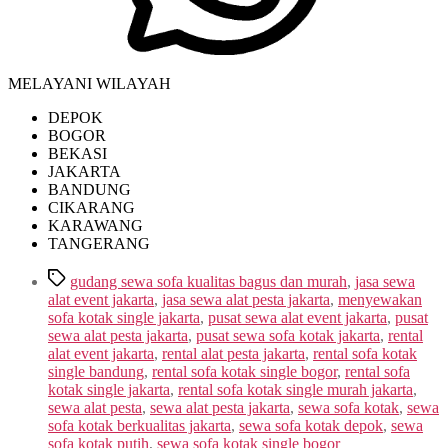
MELAYANI WILAYAH
DEPOK
BOGOR
BEKASI
JAKARTA
BANDUNG
CIKARANG
KARAWANG
TANGERANG
Tags
gudang sewa sofa kualitas bagus dan murah
,
jasa sewa
alat event jakarta
,
jasa sewa alat pesta jakarta
,
menyewakan
sofa kotak single jakarta
,
pusat sewa alat event jakarta
,
pusat
sewa alat pesta jakarta
,
pusat sewa sofa kotak jakarta
,
rental
alat event jakarta
,
rental alat pesta jakarta
,
rental sofa kotak
single bandung
,
rental sofa kotak single bogor
,
rental sofa
kotak single jakarta
,
rental sofa kotak single murah jakarta
,
sewa alat pesta
,
sewa alat pesta jakarta
,
sewa sofa kotak
,
sewa
sofa kotak berkualitas jakarta
,
sewa sofa kotak depok
,
sewa
sofa kotak putih
,
sewa sofa kotak single bogor