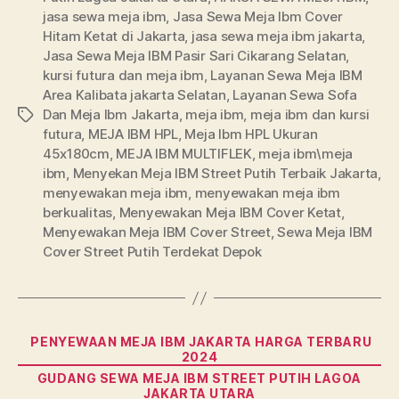
jasa sewa meja ibm
,
Jasa Sewa Meja Ibm Cover
Hitam Ketat di Jakarta
,
jasa sewa meja ibm jakarta
,
Jasa Sewa Meja IBM Pasir Sari Cikarang Selatan
,
kursi futura dan meja ibm
,
Layanan Sewa Meja IBM
Area Kalibata jakarta Selatan
,
Layanan Sewa Sofa
Dan Meja Ibm Jakarta
,
meja ibm
,
meja ibm dan kursi
Tags
futura
,
MEJA IBM HPL
,
Meja Ibm HPL Ukuran
45x180cm
,
MEJA IBM MULTIFLEK
,
meja ibm\meja
ibm
,
Menyekan Meja IBM Street Putih Terbaik Jakarta
,
menyewakan meja ibm
,
menyewakan meja ibm
berkualitas
,
Menyewakan Meja IBM Cover Ketat
,
Menyewakan Meja IBM Cover Street
,
Sewa Meja IBM
Cover Street Putih Terdekat Depok
Categories
PENYEWAAN MEJA IBM JAKARTA HARGA TERBARU
2024
GUDANG SEWA MEJA IBM STREET PUTIH LAGOA
JAKARTA UTARA