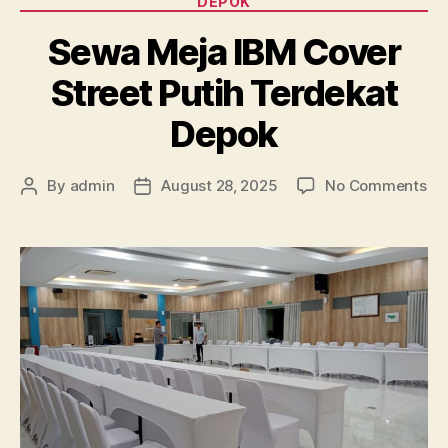
DEPOK
Sewa Meja IBM Cover
Street Putih Terdekat
Depok
on
By
admin
August 28, 2025
No Comments
Post
Post
Se
author
date
Me
IB
Co
Str
Put
Te
De