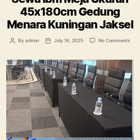
45x180cm Gedung
Menara Kuningan Jaksel
on
By
admin
July 16, 2025
No Comments
Post
Post
Sew
author
date
Ibm
Mej
Uku
45x
Ged
Men
Kuni
Jaks