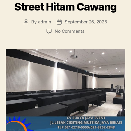
Street Hitam Cawang
By
admin
September 26, 2025
Post
Post
author
date
on
No Comments
Pusat
Penyewaan
Meja
IBM
uk
180×45cm
Street
Hitam
Cawang