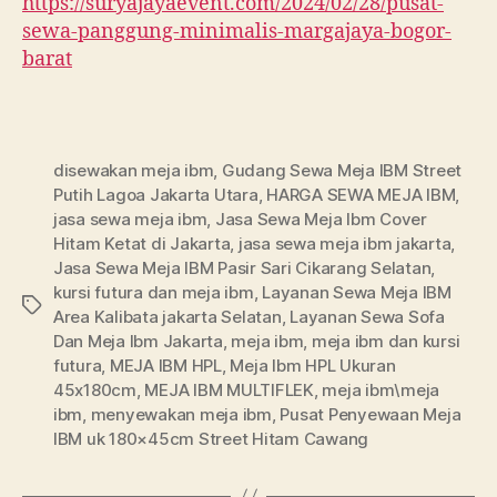
https://suryajayaevent.com/2024/02/28/pusat-
sewa-panggung-minimalis-margajaya-bogor-
barat
disewakan meja ibm
,
Gudang Sewa Meja IBM Street
Putih Lagoa Jakarta Utara
,
HARGA SEWA MEJA IBM
,
jasa sewa meja ibm
,
Jasa Sewa Meja Ibm Cover
Hitam Ketat di Jakarta
,
jasa sewa meja ibm jakarta
,
Jasa Sewa Meja IBM Pasir Sari Cikarang Selatan
,
kursi futura dan meja ibm
,
Layanan Sewa Meja IBM
Tags
Area Kalibata jakarta Selatan
,
Layanan Sewa Sofa
Dan Meja Ibm Jakarta
,
meja ibm
,
meja ibm dan kursi
futura
,
MEJA IBM HPL
,
Meja Ibm HPL Ukuran
45x180cm
,
MEJA IBM MULTIFLEK
,
meja ibm\meja
ibm
,
menyewakan meja ibm
,
Pusat Penyewaan Meja
IBM uk 180×45cm Street Hitam Cawang