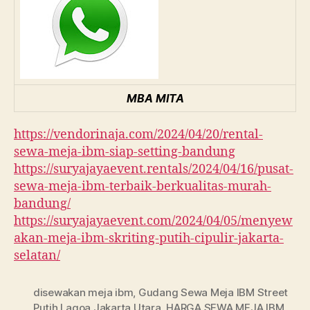
MBA MITA
https://vendorinaja.com/2024/04/20/rental-
sewa-meja-ibm-siap-setting-bandung
https://suryajayaevent.rentals/2024/04/16/pusat-
sewa-meja-ibm-terbaik-berkualitas-murah-
bandung/
https://suryajayaevent.com/2024/04/05/menyew
akan-meja-ibm-skriting-putih-cipulir-jakarta-
selatan/
disewakan meja ibm
,
Gudang Sewa Meja IBM Street
Putih Lagoa Jakarta Utara
,
HARGA SEWA MEJA IBM
,