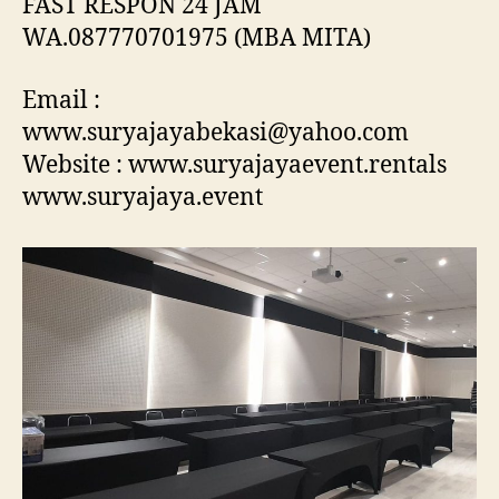
FAST RESPON 24 JAM
WA.087770701975 (MBA MITA)
Email :
www.suryajayabekasi@yahoo.com
Website : www.suryajayaevent.rentals
www.suryajaya.event