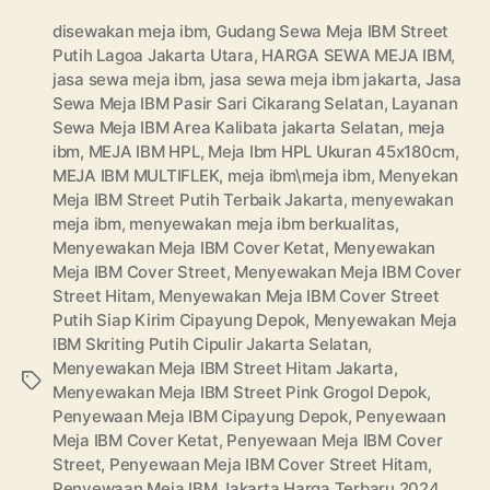
disewakan meja ibm
,
Gudang Sewa Meja IBM Street
Putih Lagoa Jakarta Utara
,
HARGA SEWA MEJA IBM
,
jasa sewa meja ibm
,
jasa sewa meja ibm jakarta
,
Jasa
Sewa Meja IBM Pasir Sari Cikarang Selatan
,
Layanan
Sewa Meja IBM Area Kalibata jakarta Selatan
,
meja
ibm
,
MEJA IBM HPL
,
Meja Ibm HPL Ukuran 45x180cm
,
MEJA IBM MULTIFLEK
,
meja ibm\meja ibm
,
Menyekan
Meja IBM Street Putih Terbaik Jakarta
,
menyewakan
meja ibm
,
menyewakan meja ibm berkualitas
,
Menyewakan Meja IBM Cover Ketat
,
Menyewakan
Meja IBM Cover Street
,
Menyewakan Meja IBM Cover
Street Hitam
,
Menyewakan Meja IBM Cover Street
Putih Siap Kirim Cipayung Depok
,
Menyewakan Meja
IBM Skriting Putih Cipulir Jakarta Selatan
,
Menyewakan Meja IBM Street Hitam Jakarta
,
Tags
Menyewakan Meja IBM Street Pink Grogol Depok
,
Penyewaan Meja IBM Cipayung Depok
,
Penyewaan
Meja IBM Cover Ketat
,
Penyewaan Meja IBM Cover
Street
,
Penyewaan Meja IBM Cover Street Hitam
,
Penyewaan Meja IBM Jakarta Harga Terbaru 2024
,