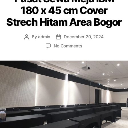
180 x 45 cm Cover
Strech Hitam Area Bogor
By
admin
December 20, 2024
Post
Post
author
date
on
No Comments
Pusat
Sewa
Meja
IBM
180
x
45
cm
Cover
Strech
Hitam
Area
Bogor