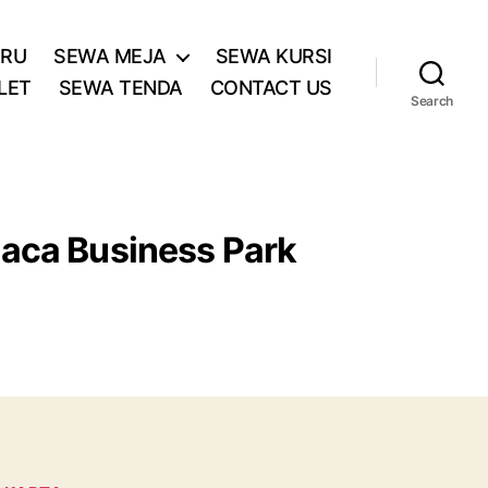
ARU
SEWA MEJA
SEWA KURSI
LET
SEWA TENDA
CONTACT US
Search
aca Business Park