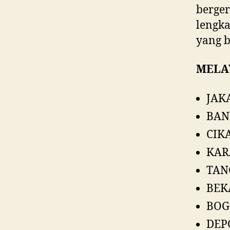
berger
lengka
yang b
MELA
JAK
BAN
CIK
KA
TAN
BEK
BOG
DEP