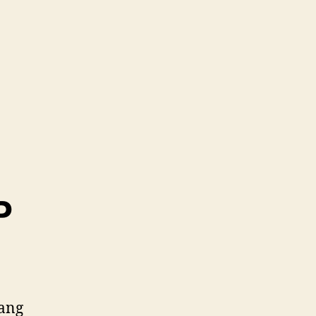
on
RENTAL
TENDA
BAZAR
HARGA
EKONOMIS
SIAP
P
KIRIM
AREA
BEKASI
ang