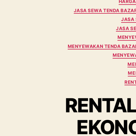
HARGA
JASA SEWA TENDA BAZA
JASA 
JASA S
MENYEW
MENYEWAKAN TENDA BAZAR
MENYEWA
ME
ME
RENT
RENTAL
EKONO