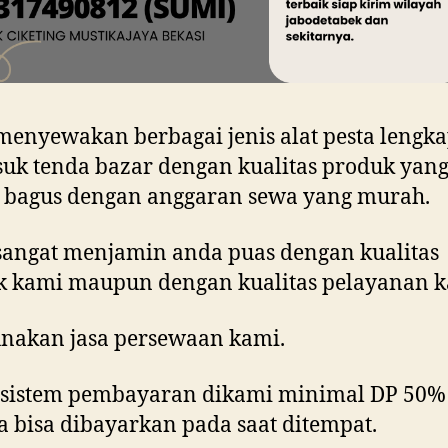
enyewakan berbagai jenis alat pesta lengk
uk tenda bazar dengan kualitas produk yan
t bagus dengan anggaran sewa yang murah.
angat menjamin anda puas dengan kualitas
k kami maupun dengan kualitas pelayanan k
nakan jasa persewaan kami.
 sistem pembayaran dikami minimal DP 50%
a bisa dibayarkan pada saat ditempat.