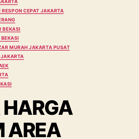
AKARTA
 RESPON CEPAT JAKARTA
GERANG
 BEKASI
 BEKASI
AR MURAH JAKARTA PUSAT
 JAKARTA
AEK
RTA
EKASI
R HARGA
M AREA