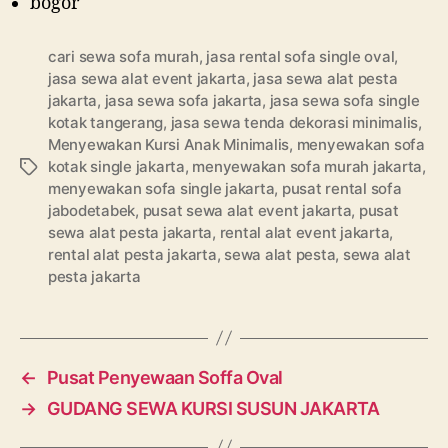
bogor
cari sewa sofa murah
,
jasa rental sofa single oval
,
jasa sewa alat event jakarta
,
jasa sewa alat pesta
jakarta
,
jasa sewa sofa jakarta
,
jasa sewa sofa single
kotak tangerang
,
jasa sewa tenda dekorasi minimalis
,
Menyewakan Kursi Anak Minimalis
,
menyewakan sofa
kotak single jakarta
,
menyewakan sofa murah jakarta
,
Tags
menyewakan sofa single jakarta
,
pusat rental sofa
jabodetabek
,
pusat sewa alat event jakarta
,
pusat
sewa alat pesta jakarta
,
rental alat event jakarta
,
rental alat pesta jakarta
,
sewa alat pesta
,
sewa alat
pesta jakarta
←
Pusat Penyewaan Soffa Oval
→
GUDANG SEWA KURSI SUSUN JAKARTA