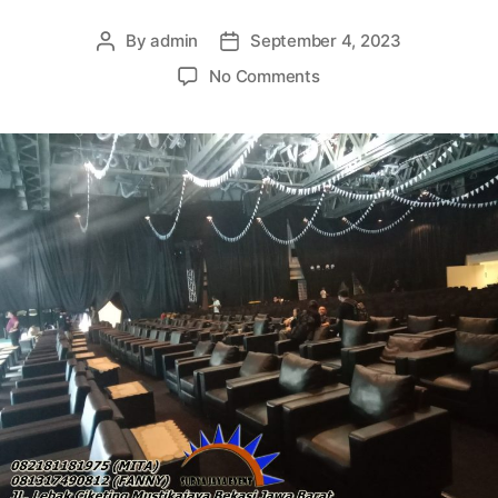
By
admin
September 4, 2023
Post
Post
author
date
on
No Comments
DISEWAKAN
SOFA
MINIMALIS
HITAM