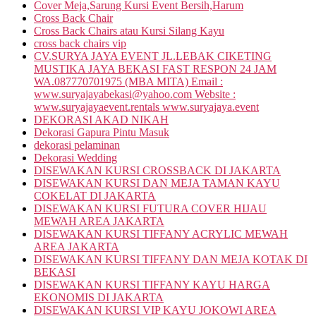
Cover Meja,Sarung Kursi Event Bersih,Harum
Cross Back Chair
Cross Back Chairs atau Kursi Silang Kayu
cross back chairs vip
CV.SURYA JAYA EVENT JL.LEBAK CIKETING
MUSTIKA JAYA BEKASI FAST RESPON 24 JAM
WA.087770701975 (MBA MITA) Email :
www.suryajayabekasi@yahoo.com Website :
www.suryajayaevent.rentals www.suryajaya.event
DEKORASI AKAD NIKAH
Dekorasi Gapura Pintu Masuk
dekorasi pelaminan
Dekorasi Wedding
DISEWAKAN KURSI CROSSBACK DI JAKARTA
DISEWAKAN KURSI DAN MEJA TAMAN KAYU
COKELAT DI JAKARTA
DISEWAKAN KURSI FUTURA COVER HIJAU
MEWAH AREA JAKARTA
DISEWAKAN KURSI TIFFANY ACRYLIC MEWAH
AREA JAKARTA
DISEWAKAN KURSI TIFFANY DAN MEJA KOTAK DI
BEKASI
DISEWAKAN KURSI TIFFANY KAYU HARGA
EKONOMIS DI JAKARTA
DISEWAKAN KURSI VIP KAYU JOKOWI AREA