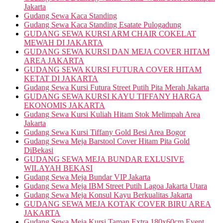
Jakarta
Gudang Sewa Kaca Standing
Gudang Sewa Kaca Standing Esatate Pulogadung
GUDANG SEWA KURSI ARM CHAIR COKELAT
MEWAH DI JAKARTA
GUDANG SEWA KURSI DAN MEJA COVER HITAM
AREA JAKARTA
GUDANG SEWA KURSI FUTURA COVER HITAM
KETAT DI JAKARTA
Gudang Sewa Kursi Futura Street Putih Pita Merah Jakarta
GUDANG SEWA KURSI KAYU TIFFANY HARGA
EKONOMIS JAKARTA
Gudang Sewa Kursi Kuliah Hitam Stok Melimpah Area
Jakarta
Gudang Sewa Kursi Tiffany Gold Besi Area Bogor
Gudang Sewa Meja Barstool Cover Hitam Pita Gold
DiBekasi
GUDANG SEWA MEJA BUNDAR EXLUSIVE
WILAYAH BEKASI
Gudang Sewa Meja Bundar VIP Jakarta
Gudang Sewa Meja IBM Street Putih Lagoa Jakarta Utara
Gudang Sewa Meja Konsul Kayu Berkualitas Jakarta
GUDANG SEWA MEJA KOTAK COVER BIRU AREA
JAKARTA
Gudang Sewa Meja Kursi Taman Extra 180x60cm Event