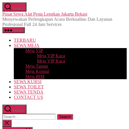
Skip
Search
to
Pusat Sewa Alat Pesta Lengkap Jakarta Bekasi
the
Menyewakan Perlengkapan Acara Berkualitas Dan Layanan
content
Profesional Full 24 Jam Services
Menu
TERBARU
SEWA MEJA
Meja VIP
Meja VIP Kaca
Meja VIP Kaca
Meja Taman
Meja Konsul
Meja IBM
SEWA KURSI
SEWA TOILET
SEWA TENDA
CONTACT US
Search
Search
for:
Close
search