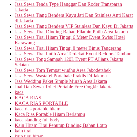
Jasa Sewa Tenda Type Hanggar Dan Roder Transparan
Jakarta
Jasa Sewa Tiang Bendera Kayu Jati Dan Stainless Anti Karat
di Jakarta
Jasa Sewa Tiang Bendera VIP Stainless Dan Kayu Di Jakarta
Jasa Sewa Tirai Dinding Bahan Filamin Putih Area Jakarta
Jasa Sewa Tirai Hitam Tinggi 6 Meter Event Swiss Hotel
Karawang
Jasa Sewa Tirai Hitam Tinggi 8 meter Binus Tangerang
Jasa Sewa Tirai Putih Area Terdekat Event Reddors Tambun
Jasa Sewa Tong Sampah 120L Event PT Allianz Jakarta
Selatan
Jasa Sewa Torn Tempat wudhu Area Jabodetabek
Jasa Sewa Wastafel Portabale Praktis Di Jakarta
Jasa Wedding Paket Simple Murah Area Jakarta
Jual Dan Sewa Toilet Portable Free Ongkir Jakarta
kaca
KACA RIAS
KACA RIAS PORTABLE
kaca rias portable hitam
Kaca Rias Portable Hitam Berlampu
kaca standing full body
Kain Hitam Tirai Penutup Dinding Bahan Lotto
kain tirai
kain tirai hitam