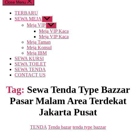
Close Menu
TERBARU
SEWA MEJA
Show
sub
Meja VIP
Show
menu
sub
Meja VIP Kaca
menu
Meja VIP Kaca
Meja Taman
Meja Konsul
Meja IBM
SEWA KURSI
SEWA TOILET
SEWA TENDA
CONTACT US
Tag:
Sewa Tenda Type Bazzar
Pasar Malam Area Terdekat
Jakarta Pusat
Categories
TENDA
Tenda bazar
tenda type bazzar