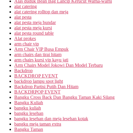
Alas duduk Bean Bag Lancip Kerucut Warna-warni
alat catering
alat catering rolltop dan meja
alat pesta
alat pesta meja bundar
alat pesta meja kursi
alat pesta round table
Alat prokes
arm chair vip
Arm Chair VIP Busa Empuk
arm chairs dan tirai hitam
arm chairs kursi vip kayu jati
Arm Chairs Model Jokowi Dan Model Terbaru
Backdrop
BACKDROP EVENT
backdrop lampu spot light
Backdrop Partisi Putih Dan Hitam
BACKDRPOP EVENT
Bangku Cross Back Dan Bangku Taman Kaki Silang
Bangku Kuliah
bangku kuliah
bangku lesehan
bangku lesehan dan meja lesehan kotak
bangku meja taman extra
Bangku Taman