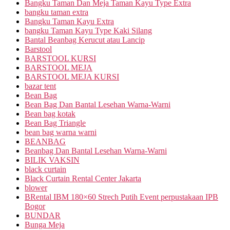
Bangku Taman Dan Meja Taman Kayu Type Extra
bangku taman extra
Bangku Taman Kayu Extra
bangku Taman Kayu Type Kaki Silang
Bantal Beanbag Kerucut atau Lancip
Barstool
BARSTOOL KURSI
BARSTOOL MEJA
BARSTOOL MEJA KURSI
bazar tent
Bean Bag
Bean Bag Dan Bantal Lesehan Warna-Warni
Bean bag kotak
Bean Bag Triangle
bean bag warna warni
BEANBAG
Beanbag Dan Bantal Lesehan Warna-Warni
BILIK VAKSIN
black curtain
Black Curtain Rental Center Jakarta
blower
BRental IBM 180×60 Strech Putih Event perpustakaan IPB
Bogor
BUNDAR
Bunga Meja