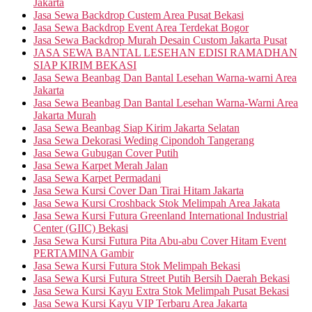
Jakarta
Jasa Sewa Backdrop Custem Area Pusat Bekasi
Jasa Sewa Backdrop Event Area Terdekat Bogor
Jasa Sewa Backdrop Murah Desain Custom Jakarta Pusat
JASA SEWA BANTAL LESEHAN EDISI RAMADHAN
SIAP KIRIM BEKASI
Jasa Sewa Beanbag Dan Bantal Lesehan Warna-warni Area
Jakarta
Jasa Sewa Beanbag Dan Bantal Lesehan Warna-Warni Area
Jakarta Murah
Jasa Sewa Beanbag Siap Kirim Jakarta Selatan
Jasa Sewa Dekorasi Weding Cipondoh Tangerang
Jasa Sewa Gubugan Cover Putih
Jasa Sewa Karpet Merah Jalan
Jasa Sewa Karpet Permadani
Jasa Sewa Kursi Cover Dan Tirai Hitam Jakarta
Jasa Sewa Kursi Croshback Stok Melimpah Area Jakata
Jasa Sewa Kursi Futura Greenland International Industrial
Center (GIIC) Bekasi
Jasa Sewa Kursi Futura Pita Abu-abu Cover Hitam Event
PERTAMINA Gambir
Jasa Sewa Kursi Futura Stok Melimpah Bekasi
Jasa Sewa Kursi Futura Street Putih Bersih Daerah Bekasi
Jasa Sewa Kursi Kayu Extra Stok Melimpah Pusat Bekasi
Jasa Sewa Kursi Kayu VIP Terbaru Area Jakarta