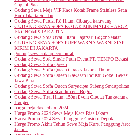
Capital Place
Gudang Sewa Meja VIP Kaca Kotak Frame Stainless Setia
Budi Jakarta Selatan
Gudang Sewa Partisi R8 Hitam Cibuaya karawang
GUDANG SEWA SOFA KOTAK MINIMALIS HARGA
EKONOMIS JAKARTA
Gudang Sewa Sofa Oval Hitam Hajarsari Bogor Selatan
GUDANG SEWA SOFA PUFF WARNA WARNI SIAP
KIRIM DI JAKARTA
gudang sewa sofa queen murah
Gudang Sewa Sofa Single Putih Event PT. TEMPO Bekasi
Gudang Sewa Soffa Queen
Gudang Sewa Soffa Queen Ciracas Jakarta Timur
Gudang Sewa Soffa Queen Kawasan Industri Gobel Bekasi
Jawa Barat
Gudang Sewa Soffa Queen Suryacipta Subang Smartpolitan
Gudang Sewa Soffa Scandunavia Bogor
Gudang Sewa Tirai Hitam 150m Event Ciputat Tanggerang
Hanger
harga meja rias terbaru 2024
Harga Promo 2024 Sewa Meja Kaca Rias Jakarta
Harga Promo 2024 Sewa Panggung Custom Depok
Harga Promo Akhir Tahun Sewa Meja Kursi Panggung Area
Jakarta
harga sewa kursi