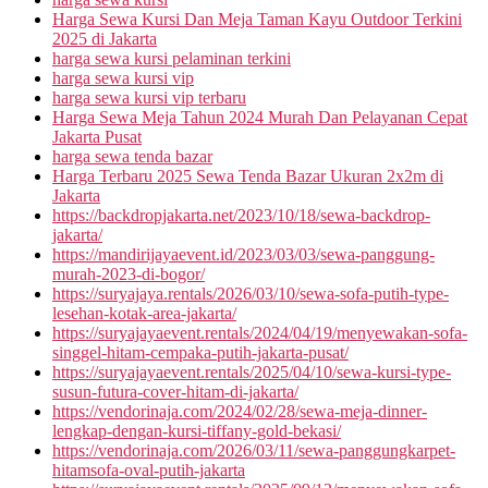
Harga Sewa Kursi Dan Meja Taman Kayu Outdoor Terkini
2025 di Jakarta
harga sewa kursi pelaminan terkini
harga sewa kursi vip
harga sewa kursi vip terbaru
Harga Sewa Meja Tahun 2024 Murah Dan Pelayanan Cepat
Jakarta Pusat
harga sewa tenda bazar
Harga Terbaru 2025 Sewa Tenda Bazar Ukuran 2x2m di
Jakarta
https://backdropjakarta.net/2023/10/18/sewa-backdrop-
jakarta/
https://mandirijayaevent.id/2023/03/03/sewa-panggung-
murah-2023-di-bogor/
https://suryajaya.rentals/2026/03/10/sewa-sofa-putih-type-
lesehan-kotak-area-jakarta/
https://suryajayaevent.rentals/2024/04/19/menyewakan-sofa-
singgel-hitam-cempaka-putih-jakarta-pusat/
https://suryajayaevent.rentals/2025/04/10/sewa-kursi-type-
susun-futura-cover-hitam-di-jakarta/
https://vendorinaja.com/2024/02/28/sewa-meja-dinner-
lengkap-dengan-kursi-tiffany-gold-bekasi/
https://vendorinaja.com/2026/03/11/sewa-panggungkarpet-
hitamsofa-oval-putih-jakarta