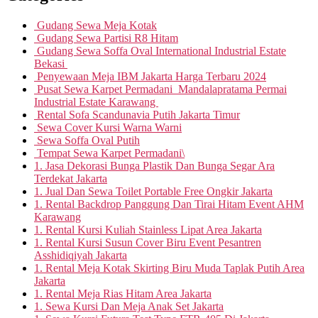
Gudang Sewa Meja Kotak
Gudang Sewa Partisi R8 Hitam
Gudang Sewa Soffa Oval International Industrial Estate
Bekasi
Penyewaan Meja IBM Jakarta Harga Terbaru 2024
Pusat Sewa Karpet Permadani Mandalapratama Permai
Industrial Estate Karawang
Rental Sofa Scandunavia Putih Jakarta Timur
Sewa Cover Kursi Warna Warni
Sewa Soffa Oval Putih
Tempat Sewa Karpet Permadani\
1. Jasa Dekorasi Bunga Plastik Dan Bunga Segar Ara
Terdekat Jakarta
1. Jual Dan Sewa Toilet Portable Free Ongkir Jakarta
1. Rental Backdrop Panggung Dan Tirai Hitam Event AHM
Karawang
1. Rental Kursi Kuliah Stainless Lipat Area Jakarta
1. Rental Kursi Susun Cover Biru Event Pesantren
Asshidiqiyah Jakarta
1. Rental Meja Kotak Skirting Biru Muda Taplak Putih Area
Jakarta
1. Rental Meja Rias Hitam Area Jakarta
1. Sewa Kursi Dan Meja Anak Set Jakarta