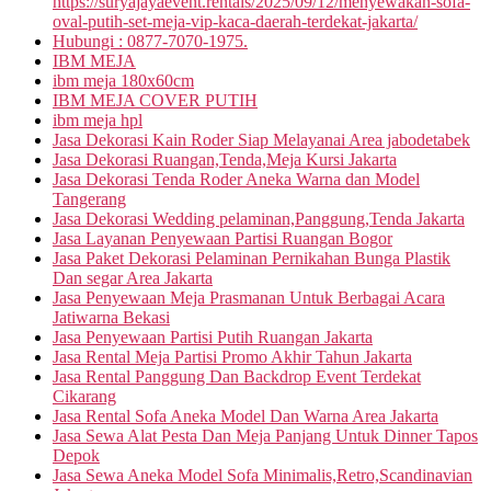
https://suryajayaevent.rentals/2025/09/12/menyewakan-sofa-
oval-putih-set-meja-vip-kaca-daerah-terdekat-jakarta/
Hubungi : 0877-7070-1975.
IBM MEJA
ibm meja 180x60cm
IBM MEJA COVER PUTIH
ibm meja hpl
Jasa Dekorasi Kain Roder Siap Melayanai Area jabodetabek
Jasa Dekorasi Ruangan,Tenda,Meja Kursi Jakarta
Jasa Dekorasi Tenda Roder Aneka Warna dan Model
Tangerang
Jasa Dekorasi Wedding pelaminan,Panggung,Tenda Jakarta
Jasa Layanan Penyewaan Partisi Ruangan Bogor
Jasa Paket Dekorasi Pelaminan Pernikahan Bunga Plastik
Dan segar Area Jakarta
Jasa Penyewaan Meja Prasmanan Untuk Berbagai Acara
Jatiwarna Bekasi
Jasa Penyewaan Partisi Putih Ruangan Jakarta
Jasa Rental Meja Partisi Promo Akhir Tahun Jakarta
Jasa Rental Panggung Dan Backdrop Event Terdekat
Cikarang
Jasa Rental Sofa Aneka Model Dan Warna Area Jakarta
Jasa Sewa Alat Pesta Dan Meja Panjang Untuk Dinner Tapos
Depok
Jasa Sewa Aneka Model Sofa Minimalis,Retro,Scandinavian