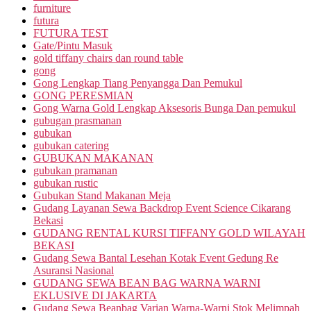
furniture
futura
FUTURA TEST
Gate/Pintu Masuk
gold tiffany chairs dan round table
gong
Gong Lengkap Tiang Penyangga Dan Pemukul
GONG PERESMIAN
Gong Warna Gold Lengkap Aksesoris Bunga Dan pemukul
gubugan prasmanan
gubukan
gubukan catering
GUBUKAN MAKANAN
gubukan pramanan
gubukan rustic
Gubukan Stand Makanan Meja
Gudang Layanan Sewa Backdrop Event Science Cikarang
Bekasi
GUDANG RENTAL KURSI TIFFANY GOLD WILAYAH
BEKASI
Gudang Sewa Bantal Lesehan Kotak Event Gedung Re
Asuransi Nasional
GUDANG SEWA BEAN BAG WARNA WARNI
EKLUSIVE DI JAKARTA
Gudang Sewa Beanbag Varian Warna-Warni Stok Melimpah