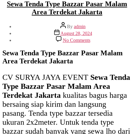
Sewa Tenda Type Bazzar Pasar Malam
Area Terdekat Jakarta
Post
By
admin
author
Post
August 28, 2024
date
on
No Comments
Sewa
Tenda
Sewa Tenda Type Bazzar Pasar Malam
Type
Area Terdekat Jakarta
Bazzar
Pasar
Malam
CV SURYA JAYA EVENT
Sewa Tenda
Area
Terdekat
Type Bazzar Pasar Malam Area
Jakarta
Terdekat Jakarta
kualitas bagus harga
bersaing siap kirim dan langsung
pasang. Tenda type bazzar tersedia
ukuran 2x2meter. Untuk tenda type
bazzar sudah banyak yang sewa lho dari