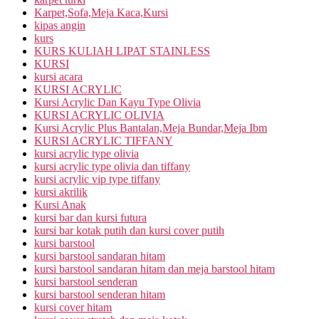
Karpet,Sofa,Meja Kaca,Kursi
kipas angin
kurs
KURS KULIAH LIPAT STAINLESS
KURSI
kursi acara
KURSI ACRYLIC
Kursi Acrylic Dan Kayu Type Olivia
KURSI ACRYLIC OLIVIA
Kursi Acrylic Plus Bantalan,Meja Bundar,Meja Ibm
KURSI ACRYLIC TIFFANY
kursi acrylic type olivia
kursi acrylic type olivia dan tiffany
kursi acrylic vip type tiffany
kursi akrilik
Kursi Anak
kursi bar dan kursi futura
kursi bar kotak putih dan kursi cover putih
kursi barstool
kursi barstool sandaran hitam
kursi barstool sandaran hitam dan meja barstool hitam
kursi barstool senderan
kursi barstool senderan hitam
kursi cover hitam