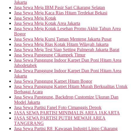
Jakarta
Jasa Sewa Meja IBM Pasir Sari Cikarang Selatan
Jasa Sewa Meja Kaca Rias Hitam Terdekat Bekasi
Jasa Sewa Meja Kotak
Jasa Sewa Meja Kotak Area Jakarta
Jasa Sewa Meja Kotak Lesehan Promo Akhir Tahun Area
Bogor
Jasa Sewa Meja Kursi Taman Menteng Jakarta Pusat
Jasa Sewa Meja Rias Kotak Hitam Wilayah Jakarta
Jasa Sewa Meja Test Siap Setting Palmerah Jakarta Barat
Jasa Sewa Panggung Cikampek Timur
Jasa Sewa Panggung Indoor Karpet Dan Poni Hitam Area
Jabodetabek
Jasa Sewa Panggung Indoor Karpet Dan Poni Hitam Area
Jakarta
Jasa Sewa Panggung Karpet Hitam Bogor
Jasa Sewa Panggung Karpet Hitam Murah Berkualitas Untuk
Berbagai Acara
Jasa Sewa Panggung, Backdrop Customize Ukuran Dan
Model Jakarta
Jasa Sewa Partisi Fanel Foto Cimanggis Depok
JASA SEWA PARTISI MINIMALIS AREA JAKARTA
JASA SEWA PARTISI PUTIH MEWAH AREA
TANGERANG
Jasa Sewa Partisi R8 Kawasan Industri Lippo Cikarang