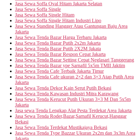
Jasa Sewa Soffa Oval Hitam Jakarta Selatan
Jasa Sewa Soffa Single
Jasa Sewa Soffa Single Hitam
Jasa Sewa Soffa Single Hitam Industri Lipo
Jasa Sewa Standing Hangger Atau Gantungan Baju Area
Jakarta
Jasa Sewa Tenda Bazar Harga Terbaru Jakarta
Jasa Sewa Tenda Bazar Putih 2x2m Jakarta
Jasa Sewa Tenda Bazar Putih 2X2M Jakata
Jasa Sewa Tenda Bazar Respon Cepat Jakarta
Jasa Sewa Tenda Bazar Setting Cepat Neglasari Tanggerang
Jasa Sewa Tenda Bazar ype Sarnafil 5x5m TMII Jaktim
Jasa Sewa Tenda Cafe Terbaik Jakarta Timur
Jasa Sewa Tenda Cafe ukuran 2×2 dan 3×3 Atap Putih Area
Jakarta
Jasa Sewa Tenda Dekor Kain Serut Putih Bekasi
Jasa Sewa Tenda Kawasan Industri Mitra Karawang
Jasa Sewa Tenda Kerucut Putih Ukuran 3×3 M Dan 5x5m
Jakarta
Jasa sewa Tenda Lengkap Alat Pesta Terdekat Area Jakarta
Jasa Sewa Tenda Roder,Bazar,Sarnafil Kerucut,Hanggar
Bekasi
Jasa Sewa Tenda Terdekat Mustikajaya Bekasi
Jasa Sewa Tenda Type Bazzar Ukuran 2x2m dan 3x3m Area
Jakarta