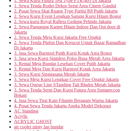
1. Sewa Kursi Futura Test Type FTR-405 Di Jakarta
1. Sewa Tenda Roder Dekor Serut Area Cinere Gandul
2. Pusat Sewa Skat Ruang Type Partisi R8 Putih Jakarta
2. Sewa Kursi Event Lengkap Sarung Kursi Hitam Bogor
2. Sewa kursi Royal Rafless Gedung Pelindo Jakarta
2. Sewa Panggung Karpet Hitam Indoor Dan Out door di
Jakarta
2. Sewa Tenda Meja Kursi Jakarta Free Ongkir
2. Sewa Tenda Plafon Dan Kerucut Untuk Bazar Ramadhan
Di Jakarta
3. Jasa Sewa Barstool Putih Kursi Kotak Area Bogor
3. Jasa sewa Kursi Stainless Polos Busa Merah Area Jakarta
3. Rental Meja Bundar Lesehan Cover Putih Jakarta
3. Rental Meja Dan Kursi Barstool Kotak Area Jakarta
3. Sewa Kursi Singgasana Merah Jakarta
3. Sewa Meja Kursi Lengkap Cover Free Ongkir Jakarta
3. Sewa Queue Line STanding Tali Bludru Merah Jakarta
3. Sewa Tenda Serut Dan Kursi Futura Area Sumareccon
Bekasi
4. Jasa Sewa Tirai Kain Filamin Beragam Warna Jakarta
4. Pusat Sewa Tenda Jakarta Aneka Model Dekorasi
AC Standing
Acrylic
ACRYLIC GHOST
air cooler misty fan bundar