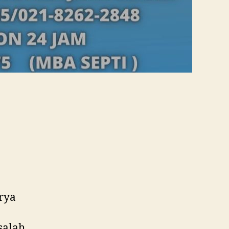
rya
salah