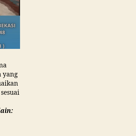
ema
a yang
uaikan
 sesuai
ain: