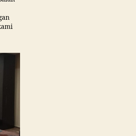
gan
 kami