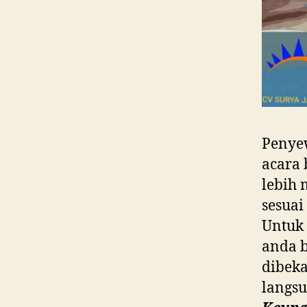
Penyew
acara 
lebih 
sesuai
Untuk 
anda 
dibeka
langsu