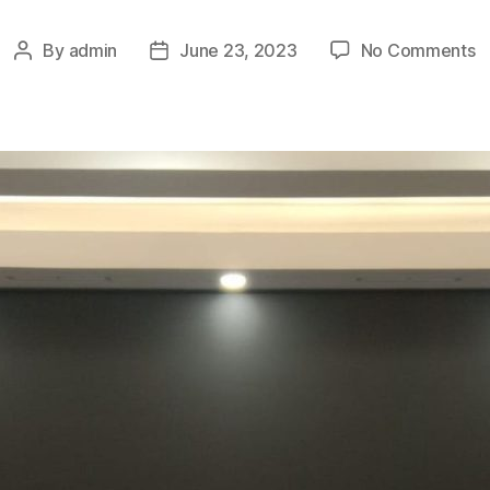
o
By
admin
June 23, 2023
No Comments
Post
Post
R
author
date
P
M
J