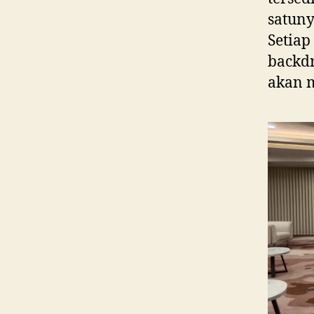
satun
Setiap
backdr
akan 