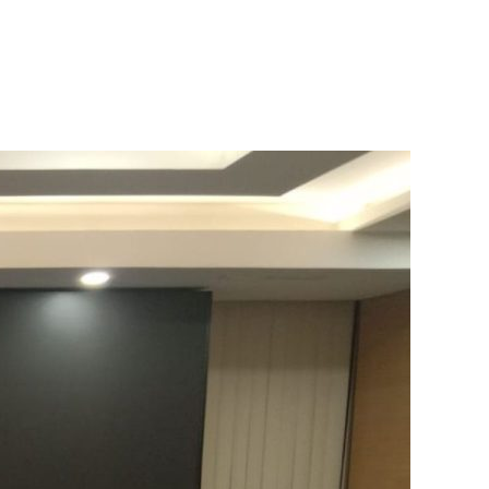
n
ental
anggung
inimalis
abodetabek