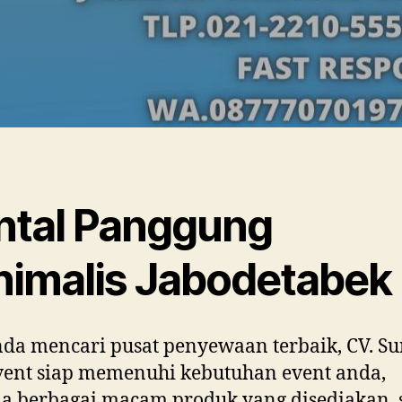
ntal Panggung
nimalis Jabodetabek
nda mencari pusat penyewaan terbaik, CV. Su
vent siap memenuhi kebutuhan event anda,
ia berbagai macam produk yang disediakan, 