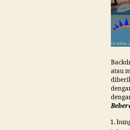
Backdr
atau m
diberi
dengan
dengan
Beber
bun