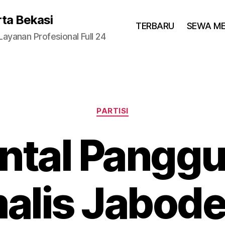
rta Bekasi
TERBARU
SEWA M
yanan Profesional Full 24
Categories
PARTISI
ntal Pangg
alis Jabod