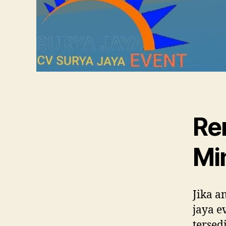
Re
Mi
Jika a
jaya e
tersed