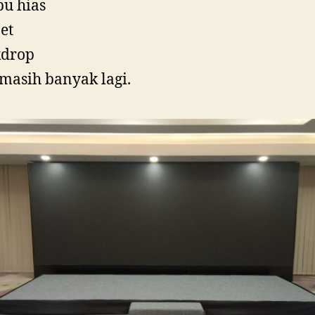
u hias
et
kdrop
masih banyak lagi.