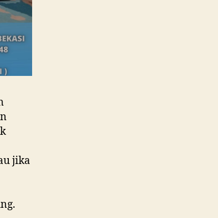
m
an
ik
u jika
ng.