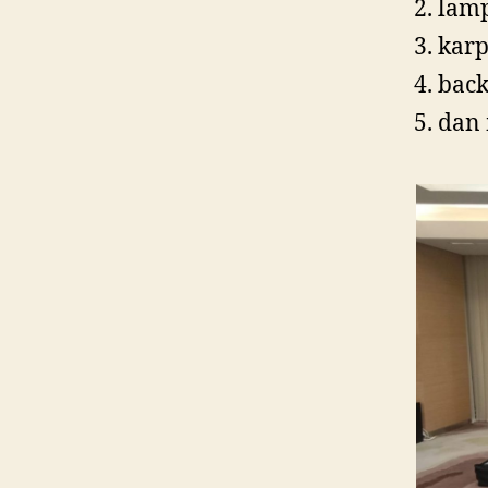
lamp
karp
bac
dan 