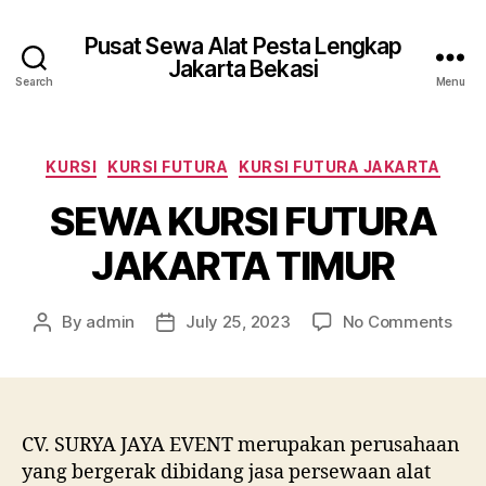
Pusat Sewa Alat Pesta Lengkap
Jakarta Bekasi
Search
Menu
Categories
KURSI
KURSI FUTURA
KURSI FUTURA JAKARTA
SEWA KURSI FUTURA
JAKARTA TIMUR
on
By
admin
July 25, 2023
No Comments
Post
Post
SEW
author
date
KUR
FUT
JAK
TIM
CV. SURYA JAYA EVENT merupakan perusahaan
yang bergerak dibidang jasa persewaan alat