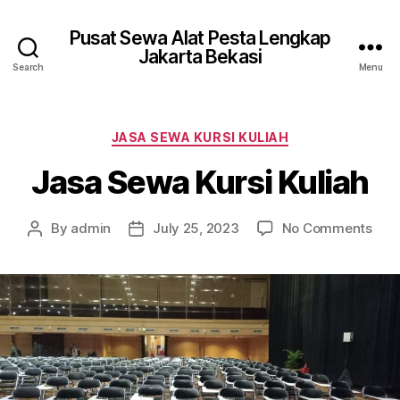
Pusat Sewa Alat Pesta Lengkap
Jakarta Bekasi
Search
Menu
Categories
JASA SEWA KURSI KULIAH
Jasa Sewa Kursi Kuliah
on
By
admin
July 25, 2023
No Comments
Post
Post
Jas
author
date
Sew
Kurs
Kuli