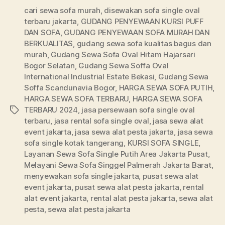
cari sewa sofa murah
,
disewakan sofa single oval
terbaru jakarta
,
GUDANG PENYEWAAN KURSI PUFF
DAN SOFA
,
GUDANG PENYEWAAN SOFA MURAH DAN
BERKUALITAS
,
gudang sewa sofa kualitas bagus dan
murah
,
Gudang Sewa Sofa Oval Hitam Hajarsari
Bogor Selatan
,
Gudang Sewa Soffa Oval
International Industrial Estate Bekasi
,
Gudang Sewa
Soffa Scandunavia Bogor
,
HARGA SEWA SOFA PUTIH
,
HARGA SEWA SOFA TERBARU
,
HARGA SEWA SOFA
TERBARU 2024
,
jasa persewaan sofa single oval
Tags
terbaru
,
jasa rental sofa single oval
,
jasa sewa alat
event jakarta
,
jasa sewa alat pesta jakarta
,
jasa sewa
sofa single kotak tangerang
,
KURSI SOFA SINGLE
,
Layanan Sewa Sofa Single Putih Area Jakarta Pusat
,
Melayani Sewa Sofa Singgel Palmerah Jakarta Barat
,
menyewakan sofa single jakarta
,
pusat sewa alat
event jakarta
,
pusat sewa alat pesta jakarta
,
rental
alat event jakarta
,
rental alat pesta jakarta
,
sewa alat
pesta
,
sewa alat pesta jakarta