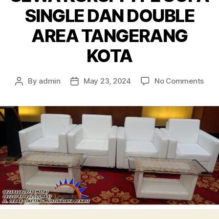
SINGLE DAN DOUBLE
AREA TANGERANG
KOTA
on
By
admin
May 23, 2024
No Comments
Post
Post
SEW
author
date
KUR
TYP
SOF
SIN
DAN
DOU
ARE
TAN
KOT