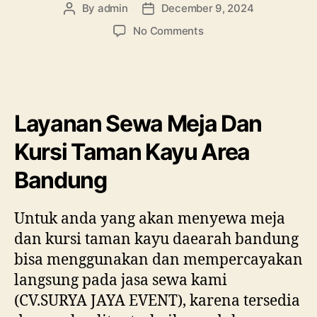
By
admin
December 9, 2024
Post
Post
author
date
on
No Comments
Layanan
Sewa
Meja
Dan
Kursi
Layanan Sewa Meja Dan
Taman
Kayu
Kursi Taman Kayu Area
Area
Bandung
Bandung
Untuk anda yang akan menyewa meja
dan kursi taman kayu daearah bandung
bisa menggunakan dan mempercayakan
langsung pada jasa sewa kami
(CV.SURYA JAYA EVENT), karena tersedia