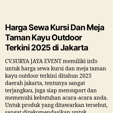
Sewa
Kursi
Dan
Meja
Harga Sewa Kursi Dan Meja
Taman
Kayu
Taman Kayu Outdoor
Outdoor
Terkini
Terkini 2025 di Jakarta
2025
di
CV.SURYA JAYA EVENT memiliki info
Jakarta
untuk harga sewa kursi dan meja taman
kayu outdoor terkini ditahun 2025
daerah jakarta, tentunya sangat
terjangkau, juga siap mensuport dan
memenuhi kebutuhan acara-acara anda.
Untuk produk yang ditawarkan tersebut,
sangat direkomendasikan untuk