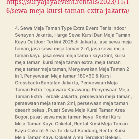
https://suryajayaevent.rentals/2023/11/1
6/sewa-meja-kursi-taman-extra-jakarta/
4. Sewa Meja Taman Type Extra Event Tenis Indoor
Senayan Jakarta
,
Harga Sewa Kursi Dan Meja Taman
Kayu Outdoor Terkini 2025 di Jakarta
,
jasa sewa meja
taman
,
jasa sewa meja taman 2in1
,
jasa sewa meja
taman kayu
,
jasa sewa meja taman kayu 2in1
,
kursi
meja taman
,
kursi meja taman extra
,
meja taman
,
meja tamanmeja taman
,
Menyewakan Meja Taman 2
in 1
,
Penyewaan Meja taman 180×60 & Kursi
Crossback+Bantalan Jakarta
,
Penyewaan Meja
Taman Extra Tegalwaru Karawang
,
Penyewaan Meja
Taman Extra Terbaik Jakarta
,
persewaan meja taman
,
persewaan meja taman 2in1
,
persewaan meja taman
daearh bekasi
,
Pusat Sewa Meja Kursi Taman Area
Bogor
,
pusat sewa meja taman kayu
,
Rental Kursi
Meja Taman Kayu Cokelat
,
Rental Kursi Meja Taman
Kayu Cokelat Area Terdekat Bandung
,
Rental Kursi
Meja Taman Kayu Cokelat Area Terdekat Bekasi
,