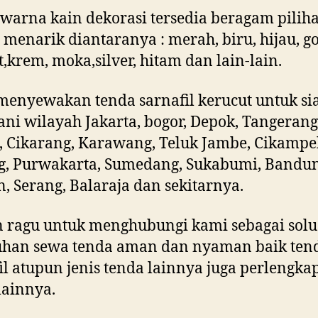
warna kain dekorasi tersedia beragam pilih
menarik diantaranya : merah, biru, hijau, go
t,krem, moka,silver, hitam dan lain-lain.
enyewakan tenda sarnafil kerucut untuk si
ni wilayah Jakarta, bogor, Depok, Tangerang
, Cikarang, Karawang, Teluk Jambe, Cikampe
g, Purwakarta, Sumedang, Sukabumi, Bandun
n, Serang, Balaraja dan sekitarnya.
 ragu untuk menghubungi kami sebagai solu
uhan sewa tenda aman dan nyaman baik ten
il atupun jenis tenda lainnya juga perlengka
lainnya.