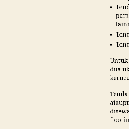
Tend
pame
lain
Ten
Tend
Untuk 
dua uk
keruc
Tenda 
ataupu
disewa
floori