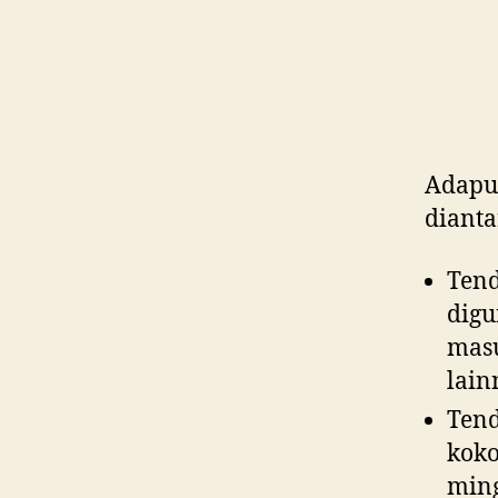
Adapu
dianta
Tend
digu
masu
lain
Tend
koko
min