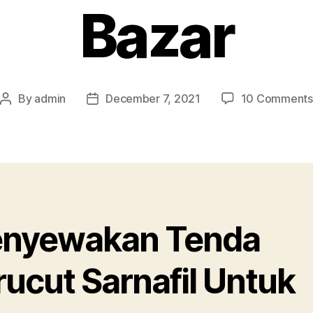
Bazar
By
admin
December 7, 2021
10 Comments
Post
Post
author
date
nyewakan Tenda
rucut Sarnafil Untuk