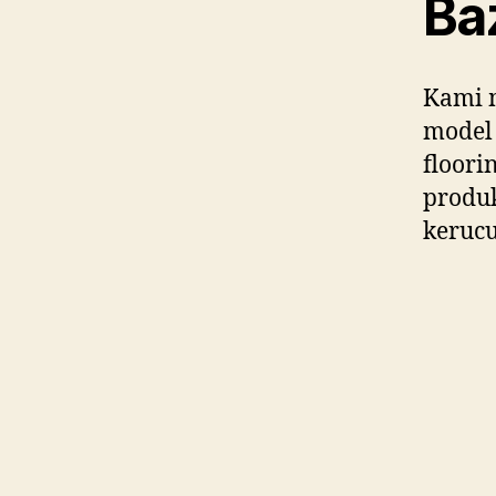
Ba
Kami 
model 
floori
produ
kerucu