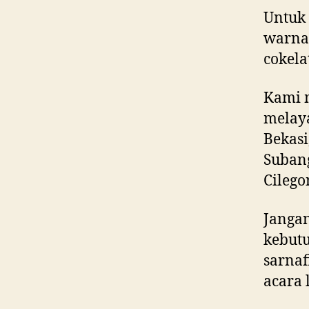
Untuk 
warna 
cokela
Kami m
melaya
Bekasi
Suban
Cilego
Jangan
kebut
sarnaf
acara 