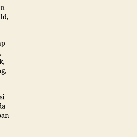
an
ld,
ap
,
k,
g,
si
da
pan