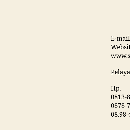
E-mail
Websi
www.s
Pelaya
Hp.
0813-8
0878-7
08.98-