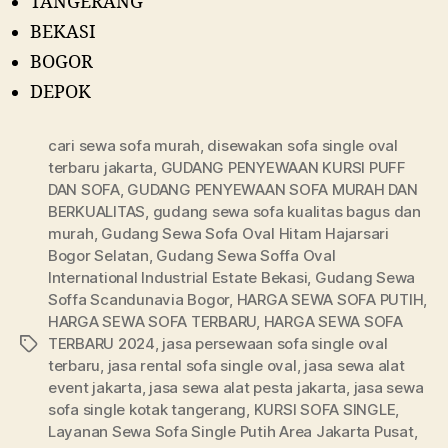
TANGERANG
BEKASI
BOGOR
DEPOK
cari sewa sofa murah
,
disewakan sofa single oval
terbaru jakarta
,
GUDANG PENYEWAAN KURSI PUFF
DAN SOFA
,
GUDANG PENYEWAAN SOFA MURAH DAN
BERKUALITAS
,
gudang sewa sofa kualitas bagus dan
murah
,
Gudang Sewa Sofa Oval Hitam Hajarsari
Bogor Selatan
,
Gudang Sewa Soffa Oval
International Industrial Estate Bekasi
,
Gudang Sewa
Soffa Scandunavia Bogor
,
HARGA SEWA SOFA PUTIH
,
HARGA SEWA SOFA TERBARU
,
HARGA SEWA SOFA
TERBARU 2024
,
jasa persewaan sofa single oval
Tags
terbaru
,
jasa rental sofa single oval
,
jasa sewa alat
event jakarta
,
jasa sewa alat pesta jakarta
,
jasa sewa
sofa single kotak tangerang
,
KURSI SOFA SINGLE
,
Layanan Sewa Sofa Single Putih Area Jakarta Pusat
,