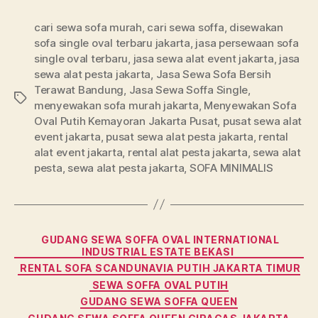
cari sewa sofa murah
,
cari sewa soffa
,
disewakan
sofa single oval terbaru jakarta
,
jasa persewaan sofa
single oval terbaru
,
jasa sewa alat event jakarta
,
jasa
sewa alat pesta jakarta
,
Jasa Sewa Sofa Bersih
Terawat Bandung
,
Jasa Sewa Soffa Single
,
Tags
menyewakan sofa murah jakarta
,
Menyewakan Sofa
Oval Putih Kemayoran Jakarta Pusat
,
pusat sewa alat
event jakarta
,
pusat sewa alat pesta jakarta
,
rental
alat event jakarta
,
rental alat pesta jakarta
,
sewa alat
pesta
,
sewa alat pesta jakarta
,
SOFA MINIMALIS
Categories
GUDANG SEWA SOFFA OVAL INTERNATIONAL
INDUSTRIAL ESTATE BEKASI
RENTAL SOFA SCANDUNAVIA PUTIH JAKARTA TIMUR
SEWA SOFFA OVAL PUTIH
GUDANG SEWA SOFFA QUEEN