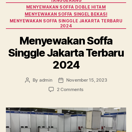
TANGGERANG
MENYEWAKAN SOFFA DOBLE HITAM
MENYEWAKAN SOFFA SINGEL BEKASI
MENYEWAKAN SOFFA SINGGLE JAKARTA TERBARU
2024
Menyewakan Soffa
Singgle Jakarta Terbaru
2024
By
admin
November 15, 2023
Post
Post
author
date
on
2 Comments
Menyewakan
Soffa
Singgle
Jakarta
Terbaru
2024