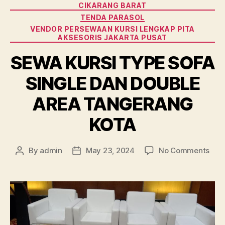
CIKARANG BARAT
TENDA PARASOL
VENDOR PERSEWAAN KURSI LENGKAP PITA
AKSESORIS JAKARTA PUSAT
SEWA KURSI TYPE SOFA
SINGLE DAN DOUBLE
AREA TANGERANG
KOTA
on
By
admin
May 23, 2024
No Comments
Post
Post
SEW
author
date
KUR
TYP
SOF
SIN
DAN