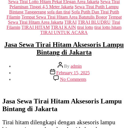
Sewa Tirai Lotto Hitam Pekat Elegan Area Jakarta
Sewa Tirai
Pelaminan Tinggi 4,5 Meter Jakarta
Sewa Tirai Putih Lampu
Bintang Tanggerang
sofa dan tirai
Sofa Putih Dan Tirai Putih
Filamin
Tempat Sewa Tirai Hitam Area Batutulis Bogor
Tempat
Sewa Tirai Hitam Area Jakarta
TIRAI
TIRAI BLUDRU
Tirai
Filamin
TIRAI HITAM
TIRAI KAIN
tirai lotto
tirai lotto hitam
TIRAI UNTUK ACARA
Jasa Sewa Tirai Hitam Aksesoris Lampu
Bintang di Jakarta
Post
By
admin
author
Post
February 15, 2025
date
on
No Comments
Jasa
Sewa
Tirai
Hitam
Jasa Sewa Tirai Hitam Aksesoris Lampu
Aksesoris
Bintang di Jakarta
Lampu
Bintang
di
Tirai hitam dilengkapi dengan aksesoris lampu
Jakarta