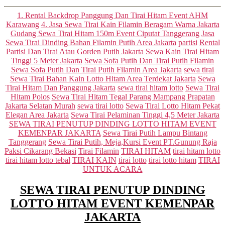
Categories
1. Rental Backdrop Panggung Dan Tirai Hitam Event AHM
Karawang
4. Jasa Sewa Tirai Kain Filamin Beragam Warna Jakarta
Gudang Sewa Tirai Hitam 150m Event Ciputat Tanggerang
Jasa
Sewa Tirai Dinding Bahan Filamin Putih Area Jakarta
partisi
Rental
Partisi Dan Tirai Atau Gorden Putih Jakarta
Sewa Kain Tirai Hitam
Tinggi 5 Meter Jakarta
Sewa Sofa Putih Dan Tirai Putih Filamin
Sewa Sofa Putih Dan Tirai Putih Filamin Area Jakarta
sewa tirai
Sewa Tirai Bahan Kain Lotto Hitam Area Terdekat Jakarta
Sewa
Tirai Hitam Dan Panggung Jakarta
sewa tirai hitam lotto
Sewa Tirai
Hitam Polos
Sewa Tirai Hitam Tegal Parang Mampang Prapatan
Jakarta Selatan Murah
sewa tirai lotto
Sewa Tirai Lotto Hitam Pekat
Elegan Area Jakarta
Sewa Tirai Pelaminan Tinggi 4,5 Meter Jakarta
SEWA TIRAI PENUTUP DINDING LOTTO HITAM EVENT
KEMENPAR JAKARTA
Sewa Tirai Putih Lampu Bintang
Tanggerang
Sewa Tirai Putih, Meja,Kursi Event PT.Gunung Raja
Paksi Cikarang Bekasi
Tirai Filamin
TIRAI HITAM
tirai hitam lotto
tirai hitam lotto tebal
TIRAI KAIN
tirai lotto
tirai lotto hitam
TIRAI
UNTUK ACARA
SEWA TIRAI PENUTUP DINDING
LOTTO HITAM EVENT KEMENPAR
JAKARTA