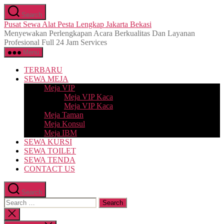
Skip
Search
to
Pusat Sewa Alat Pesta Lengkap Jakarta Bekasi
the
Menyewakan Perlengkapan Acara Berkualitas Dan Layanan
content
Profesional Full 24 Jam Services
Menu
TERBARU
SEWA MEJA
Meja VIP
Meja VIP Kaca
Meja VIP Kaca
Meja Taman
Meja Konsul
Meja IBM
SEWA KURSI
SEWA TOILET
SEWA TENDA
CONTACT US
Search
Search
for:
Close
search