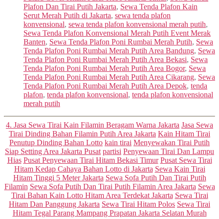
Plafon Dan Tirai Putih Jakarta
,
Sewa Tenda Plafon Kain
Serut Merah Putih di Jakarta
,
sewa tenda plafon
konvensional
,
sewa tenda plafon konvensional merah putih
,
Sewa Tenda Plafon Konvensional Merah Putih Event Merak
Banten
,
Sewa Tenda Plafon Poni Rumbai Merah Putih
,
Sewa
Tenda Plafon Poni Rumbai Merah Putih Area Bandung
,
Sewa
Tenda Plafon Poni Rumbai Merah Putih Area Bekasi
,
Sewa
Tenda Plafon Poni Rumbai Merah Putih Area Bogor
,
Sewa
Tenda Plafon Poni Rumbai Merah Putih Area Cikarang
,
Sewa
Tenda Plafon Poni Rumbai Merah Putih Area Depok
,
tenda
plafon
,
tenda plafon konvensional
,
tenda plafon konvensional
merah putih
Categories
4. Jasa Sewa Tirai Kain Filamin Beragam Warna Jakarta
Jasa Sewa
Tirai Dinding Bahan Filamin Putih Area Jakarta
Kain Hitam Tirai
Penutup Dinding Bahan Lotto
kain tirai
Menyewakan Tirai Putih
Siap Setting Area Jakarta Pusat
partisi
Penyewaan Tirai Dan Lampu
Hias
Pusat Penyewaan Tirai Hitam Bekasi Timur
Pusat Sewa Tirai
Hitam Kedap Cahaya Bahan Lotto di Jakarta
Sewa Kain Tirai
Hitam Tinggi 5 Meter Jakarta
Sewa Sofa Putih Dan Tirai Putih
Filamin
Sewa Sofa Putih Dan Tirai Putih Filamin Area Jakarta
Sewa
Tirai Bahan Kain Lotto Hitam Area Terdekat Jakarta
Sewa Tirai
Hitam Dan Panggung Jakarta
Sewa Tirai Hitam Polos
Sewa Tirai
Hitam Tegal Parang Mampang Prapatan Jakarta Selatan Murah