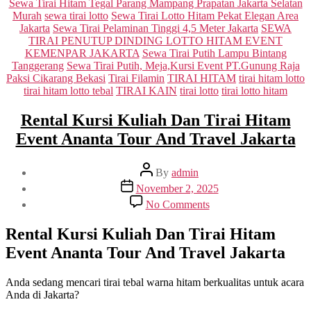
Sewa Tirai Hitam Tegal Parang Mampang Prapatan Jakarta Selatan
Murah
sewa tirai lotto
Sewa Tirai Lotto Hitam Pekat Elegan Area
Jakarta
Sewa Tirai Pelaminan Tinggi 4,5 Meter Jakarta
SEWA
TIRAI PENUTUP DINDING LOTTO HITAM EVENT
KEMENPAR JAKARTA
Sewa Tirai Putih Lampu Bintang
Tanggerang
Sewa Tirai Putih, Meja,Kursi Event PT.Gunung Raja
Paksi Cikarang Bekasi
Tirai Filamin
TIRAI HITAM
tirai hitam lotto
tirai hitam lotto tebal
TIRAI KAIN
tirai lotto
tirai lotto hitam
Rental Kursi Kuliah Dan Tirai Hitam
Event Ananta Tour And Travel Jakarta
Post
By
admin
author
Post
November 2, 2025
date
on
No Comments
Rental
Kursi
Rental Kursi Kuliah Dan Tirai Hitam
Kuliah
Event Ananta Tour And Travel Jakarta
Dan
Tirai
Hitam
Anda sedang mencari tirai tebal warna hitam berkualitas untuk acara
Event
Anda di Jakarta?
Ananta