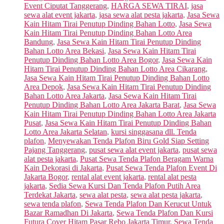
Event Ciputat Tanggerang
,
HARGA SEWA TIRAI
,
jasa
sewa alat event jakarta
,
jasa sewa alat pesta jakarta
,
Jasa Sewa
Kain Hitam Tirai Penutup Dinding Bahan Lotto
,
Jasa Sewa
Kain Hitam Tirai Penutup Dinding Bahan Lotto Area
Bandung
,
Jasa Sewa Kain Hitam Tirai Penutup Dinding
Bahan Lotto Area Bekasi
,
Jasa Sewa Kain Hitam Tirai
Penutup Dinding Bahan Lotto Area Bogor
,
Jasa Sewa Kain
Hitam Tirai Penutup Dinding Bahan Lotto Area Cikarang
,
Jasa Sewa Kain Hitam Tirai Penutup Dinding Bahan Lotto
Area Depok
,
Jasa Sewa Kain Hitam Tirai Penutup Dinding
Bahan Lotto Area Jakarta
,
Jasa Sewa Kain Hitam Tirai
Penutup Dinding Bahan Lotto Area Jakarta Barat
,
Jasa Sewa
Kain Hitam Tirai Penutup Dinding Bahan Lotto Area Jakarta
Pusat
,
Jasa Sewa Kain Hitam Tirai Penutup Dinding Bahan
Lotto Area Jakarta Selatan
,
kursi singgasana dll. Tenda
plafon
,
Menyewakan Tenda Plafon Biru Gold Siap Setting
Pajang Tanggerang
,
pusat sewa alat event jakarta
,
pusat sewa
alat pesta jakarta
,
Pusat Sewa Tenda Plafon Beragam Warna
Kain Dekorasi di Jakarta
,
Pusat Sewa Tenda Plafon Event Di
Jakarta Bogor
,
rental alat event jakarta
,
rental alat pesta
jakarta
,
Sedia Sewa Kursi Dan Tenda Plafon Putih Area
Terdekat Jakarta
,
sewa alat pesta
,
sewa alat pesta jakarta
,
sewa tenda plafon
,
Sewa Tenda Plafon Dan Kerucut Untuk
Bazar Ramadhan Di Jakarta
,
Sewa Tenda Plafon Dan Kursi
Futura Cover Hitam Pasar Rebo Jakarta Timur
,
Sewa Tenda