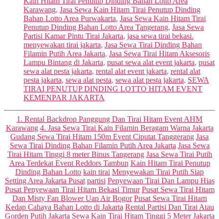
Kain Hitam Tirai Penutup Dinding Bahan Lotto Area
Karawang
,
Jasa Sewa Kain Hitam Tirai Penutup Dinding
Bahan Lotto Area Purwakarta
,
Jasa Sewa Kain Hitam Tirai
Penutup Dinding Bahan Lotto Area Tangerang
,
Jasa Sewa
Partisi Kamar Pintu Tirai Jakarta
,
jasa sewa tirai bekasi.
menyewakan tirai jakarta
,
Jasa Sewa Tirai Dinding Bahan
Filamin Putih Area Jakarta
,
Jasa Sewa Tirai Hitam Aksesoris
Lampu Bintang di Jakarta
,
pusat sewa alat event jakarta
,
pusat
sewa alat pesta jakarta
,
rental alat event jakarta
,
rental alat
pesta jakarta
,
sewa alat pesta
,
sewa alat pesta jakarta
,
SEWA
TIRAI PENUTUP DINDING LOTTO HITAM EVENT
KEMENPAR JAKARTA
Categories
1. Rental Backdrop Panggung Dan Tirai Hitam Event AHM
Karawang
4. Jasa Sewa Tirai Kain Filamin Beragam Warna Jakarta
Gudang Sewa Tirai Hitam 150m Event Ciputat Tanggerang
Jasa
Sewa Tirai Dinding Bahan Filamin Putih Area Jakarta
Jasa Sewa
Tirai Hitam Tinggi 8 meter Binus Tangerang
Jasa Sewa Tirai Putih
Area Terdekat Event Reddors Tambun
Kain Hitam Tirai Penutup
Dinding Bahan Lotto
kain tirai
Menyewakan Tirai Putih Siap
Setting Area Jakarta Pusat
partisi
Penyewaan Tirai Dan Lampu Hias
Pusat Penyewaan Tirai Hitam Bekasi Timur
Pusat Sewa Tirai Hitam
Dan Misty Fan Blower Uap Air Bogor
Pusat Sewa Tirai Hitam
Kedap Cahaya Bahan Lotto di Jakarta
Rental Partisi Dan Tirai Atau
Gorden Putih Jakarta
Sewa Kain Tirai Hitam Tinggi 5 Meter Jakarta