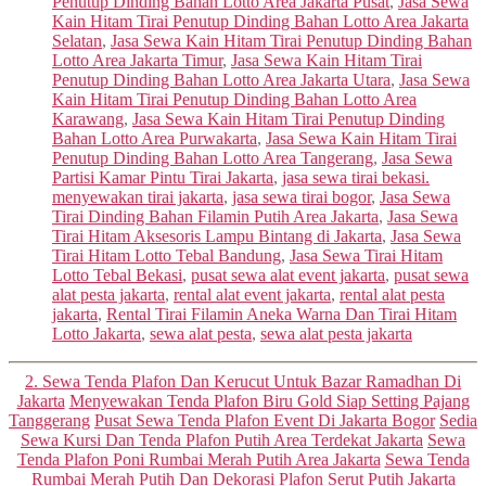
Penutup Dinding Bahan Lotto Area Jakarta Pusat
,
Jasa Sewa
Kain Hitam Tirai Penutup Dinding Bahan Lotto Area Jakarta
Selatan
,
Jasa Sewa Kain Hitam Tirai Penutup Dinding Bahan
Lotto Area Jakarta Timur
,
Jasa Sewa Kain Hitam Tirai
Penutup Dinding Bahan Lotto Area Jakarta Utara
,
Jasa Sewa
Kain Hitam Tirai Penutup Dinding Bahan Lotto Area
Karawang
,
Jasa Sewa Kain Hitam Tirai Penutup Dinding
Bahan Lotto Area Purwakarta
,
Jasa Sewa Kain Hitam Tirai
Penutup Dinding Bahan Lotto Area Tangerang
,
Jasa Sewa
Partisi Kamar Pintu Tirai Jakarta
,
jasa sewa tirai bekasi.
menyewakan tirai jakarta
,
jasa sewa tirai bogor
,
Jasa Sewa
Tirai Dinding Bahan Filamin Putih Area Jakarta
,
Jasa Sewa
Tirai Hitam Aksesoris Lampu Bintang di Jakarta
,
Jasa Sewa
Tirai Hitam Lotto Tebal Bandung
,
Jasa Sewa Tirai Hitam
Lotto Tebal Bekasi
,
pusat sewa alat event jakarta
,
pusat sewa
alat pesta jakarta
,
rental alat event jakarta
,
rental alat pesta
jakarta
,
Rental Tirai Filamin Aneka Warna Dan Tirai Hitam
Lotto Jakarta
,
sewa alat pesta
,
sewa alat pesta jakarta
Categories
2. Sewa Tenda Plafon Dan Kerucut Untuk Bazar Ramadhan Di
Jakarta
Menyewakan Tenda Plafon Biru Gold Siap Setting Pajang
Tanggerang
Pusat Sewa Tenda Plafon Event Di Jakarta Bogor
Sedia
Sewa Kursi Dan Tenda Plafon Putih Area Terdekat Jakarta
Sewa
Tenda Plafon Poni Rumbai Merah Putih Area Jakarta
Sewa Tenda
Rumbai Merah Putih Dan Dekorasi Plafon Serut Putih Jakarta