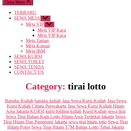
Close Menu
TERBARU
SEWA MEJA
Show
sub
Meja VIP
Show
menu
sub
Meja VIP Kaca
menu
Meja VIP Kaca
Meja Taman
Meja Konsul
Meja IBM
SEWA KURSI
SEWA TOILET
SEWA TENDA
CONTACT US
Category:
tirai lotto
Categories
Bangku Kuliah
bangku kuliah
Jasa Sewa Kursi Kuliah
Jasa Sewa
Kursi Kuliah Cibatu Purwakarta
Jasa Sewa Kursi Kuliah Hitam
Area Jakarta
KURSI
kursi folding kuliah
Kursi Kuliah
sewa tirai
Sewa Tirai Bahan Kain Lotto Hitam Area Terdekat Jakarta
Sewa
Tirai Hitam Dan Panggung Jakarta
sewa tirai hitam lotto
Sewa Tirai
Hitam Polos
Sewa Tirai Hitam T7M Bahan Lotto Tebal Jakarta