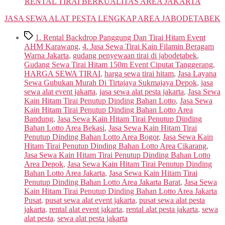
RENTAL TIRAI BERKUALITAS AREA JAKARTA
JASA SEWA ALAT PESTA LENGKAP AREA JABODETABEK
Tags
1. Rental Backdrop Panggung Dan Tirai Hitam Event
AHM Karawang
,
4. Jasa Sewa Tirai Kain Filamin Beragam
Warna Jakarta
,
gudang penyewaan tirai di jabodetabek
,
Gudang Sewa Tirai Hitam 150m Event Ciputat Tanggerang
,
HARGA SEWA TIRAI
,
harga sewa tirai hitam
,
Jasa Layana
Sewa Gubukan Murah Di Tirtajaya Sukmajaya Depok
,
jasa
sewa alat event jakarta
,
jasa sewa alat pesta jakarta
,
Jasa Sewa
Kain Hitam Tirai Penutup Dinding Bahan Lotto
,
Jasa Sewa
Kain Hitam Tirai Penutup Dinding Bahan Lotto Area
Bandung
,
Jasa Sewa Kain Hitam Tirai Penutup Dinding
Bahan Lotto Area Bekasi
,
Jasa Sewa Kain Hitam Tirai
Penutup Dinding Bahan Lotto Area Bogor
,
Jasa Sewa Kain
Hitam Tirai Penutup Dinding Bahan Lotto Area Cikarang
,
Jasa Sewa Kain Hitam Tirai Penutup Dinding Bahan Lotto
Area Depok
,
Jasa Sewa Kain Hitam Tirai Penutup Dinding
Bahan Lotto Area Jakarta
,
Jasa Sewa Kain Hitam Tirai
Penutup Dinding Bahan Lotto Area Jakarta Barat
,
Jasa Sewa
Kain Hitam Tirai Penutup Dinding Bahan Lotto Area Jakarta
Pusat
,
pusat sewa alat event jakarta
,
pusat sewa alat pesta
jakarta
,
rental alat event jakarta
,
rental alat pesta jakarta
,
sewa
alat pesta
,
sewa alat pesta jakarta