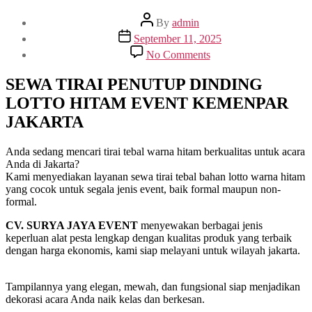
Post
By
admin
author
Post
September 11, 2025
date
on
No Comments
SEWA
TIRAI
SEWA TIRAI PENUTUP DINDING
PENUTUP
LOTTO HITAM EVENT KEMENPAR
DINDING
LOTTO
JAKARTA
HITAM
EVENT
KEMENPAR
Anda sedang mencari tirai tebal warna hitam berkualitas untuk acara
JAKARTA
Anda di Jakarta?
Kami menyediakan layanan sewa tirai tebal bahan lotto warna hitam
yang cocok untuk segala jenis event, baik formal maupun non-
formal.
CV. SURYA JAYA EVENT
menyewakan berbagai jenis
keperluan alat pesta lengkap dengan kualitas produk yang terbaik
dengan harga ekonomis, kami siap melayani untuk wilayah jakarta.
Tampilannya yang elegan, mewah, dan fungsional siap menjadikan
dekorasi acara Anda naik kelas dan berkesan.