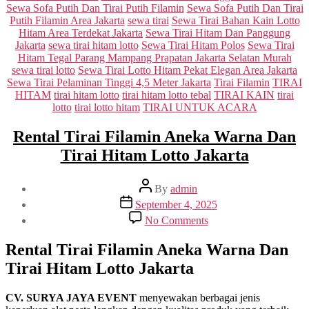
Sewa Sofa Putih Dan Tirai Putih Filamin
Sewa Sofa Putih Dan Tirai
Putih Filamin Area Jakarta
sewa tirai
Sewa Tirai Bahan Kain Lotto
Hitam Area Terdekat Jakarta
Sewa Tirai Hitam Dan Panggung
Jakarta
sewa tirai hitam lotto
Sewa Tirai Hitam Polos
Sewa Tirai
Hitam Tegal Parang Mampang Prapatan Jakarta Selatan Murah
sewa tirai lotto
Sewa Tirai Lotto Hitam Pekat Elegan Area Jakarta
Sewa Tirai Pelaminan Tinggi 4,5 Meter Jakarta
Tirai Filamin
TIRAI
HITAM
tirai hitam lotto
tirai hitam lotto tebal
TIRAI KAIN
tirai
lotto
tirai lotto hitam
TIRAI UNTUK ACARA
Rental Tirai Filamin Aneka Warna Dan
Tirai Hitam Lotto Jakarta
Post
By
admin
author
Post
September 4, 2025
date
on
No Comments
Rental
Tirai
Rental Tirai Filamin Aneka Warna Dan
Filamin
Tirai Hitam Lotto Jakarta
Aneka
Warna
Dan
CV. SURYA JAYA EVENT
menyewakan berbagai jenis
Tirai