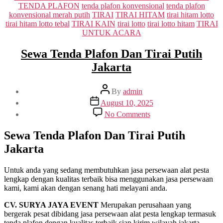
TENDA PLAFON
tenda plafon konvensional
tenda plafon
konvensional merah putih
TIRAI
TIRAI HITAM
tirai hitam lotto
tirai hitam lotto tebal
TIRAI KAIN
tirai lotto
tirai lotto hitam
TIRAI
UNTUK ACARA
Sewa Tenda Plafon Dan Tirai Putih
Jakarta
Post
By
admin
author
Post
August 10, 2025
date
on
No Comments
Sewa
Tenda
Sewa Tenda Plafon Dan Tirai Putih
Plafon
Jakarta
Dan
Tirai
Putih
Untuk anda yang sedang membutuhkan jasa persewaan alat pesta
Jakarta
lengkap dengan kualitas terbaik bisa menggunakan jasa persewaan
kami, kami akan dengan senang hati melayani anda.
CV. SURYA JAYA EVENT
Merupakan perusahaan yang
bergerak pesat dibidang jasa persewaan alat pesta lengkap termasuk
tenda plafon dengan kualitas terbaik siap kirim wilayah jakarta.