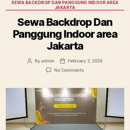
SEWA BACKDROP DAN PANGGUNG INDOOR AREA
JAKARTA
Sewa Backdrop Dan
Panggung Indoor area
Jakarta
By
admin
February 2, 2026
Post
Post
author
date
on
No Comments
Sewa
Backdrop
Dan
Panggung
Indoor
area
Jakarta