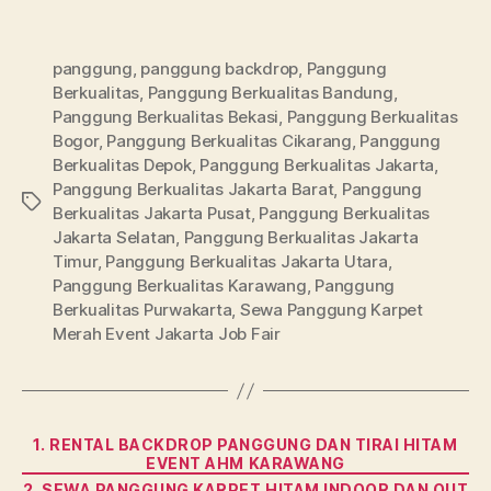
panggung
,
panggung backdrop
,
Panggung
Berkualitas
,
Panggung Berkualitas Bandung
,
Panggung Berkualitas Bekasi
,
Panggung Berkualitas
Bogor
,
Panggung Berkualitas Cikarang
,
Panggung
Berkualitas Depok
,
Panggung Berkualitas Jakarta
,
Panggung Berkualitas Jakarta Barat
,
Panggung
Tags
Berkualitas Jakarta Pusat
,
Panggung Berkualitas
Jakarta Selatan
,
Panggung Berkualitas Jakarta
Timur
,
Panggung Berkualitas Jakarta Utara
,
Panggung Berkualitas Karawang
,
Panggung
Berkualitas Purwakarta
,
Sewa Panggung Karpet
Merah Event Jakarta Job Fair
Categories
1. RENTAL BACKDROP PANGGUNG DAN TIRAI HITAM
EVENT AHM KARAWANG
2. SEWA PANGGUNG KARPET HITAM INDOOR DAN OUT