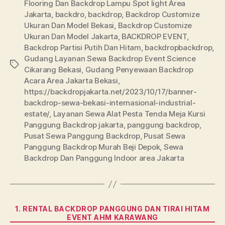
Flooring Dan Backdrop Lampu Spot light Area
Jakarta
,
backdro
,
backdrop
,
Backdrop Customize
Ukuran Dan Model Bekasi
,
Backdrop Customize
Ukuran Dan Model Jakarta
,
BACKDROP EVENT
,
Backdrop Partisi Putih Dan Hitam
,
backdropbackdrop
,
Gudang Layanan Sewa Backdrop Event Science
Tags
Cikarang Bekasi
,
Gudang Penyewaan Backdrop
Acara Area Jakarta Bekasi
,
https://backdropjakarta.net/2023/10/17/banner-
backdrop-sewa-bekasi-internasional-industrial-
estate/
,
Layanan Sewa Alat Pesta Tenda Meja Kursi
Panggung Backdrop jakarta
,
panggung backdrop
,
Pusat Sewa Panggung Backdrop
,
Pusat Sewa
Panggung Backdrop Murah Beji Depok
,
Sewa
Backdrop Dan Panggung Indoor area Jakarta
Categories
1. RENTAL BACKDROP PANGGUNG DAN TIRAI HITAM
EVENT AHM KARAWANG