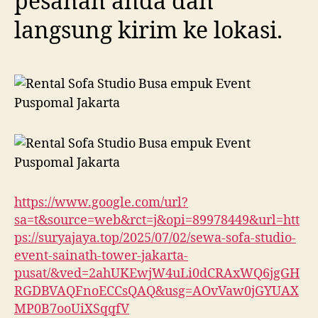
pesanan anda dan
langsung kirim ke lokasi.
https://www.google.com/url?
sa=t&source=web&rct=j&opi=89978449&url=htt
ps://suryajaya.top/2025/07/02/sewa-sofa-studio-
event-sainath-tower-jakarta-
pusat/&ved=2ahUKEwjW4uLi0dCRAxWQ6jgGH
RGDBVAQFnoECCsQAQ&usg=AOvVaw0jGYUAX
MP0B7ooUiXSqqfV