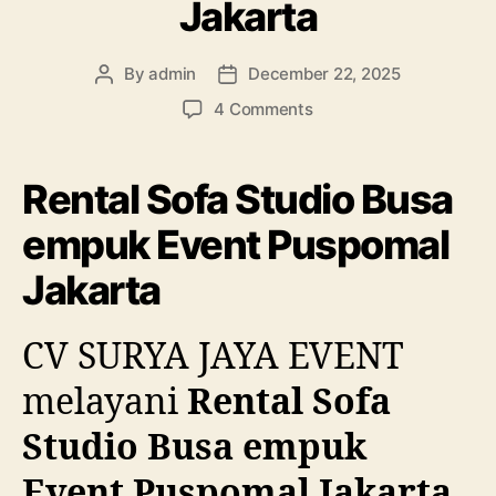
Jakarta
By
admin
December 22, 2025
Post
Post
author
date
on
4 Comments
Rental
Sofa
Studio
Rental Sofa Studio Busa
Busa
empuk
empuk Event Puspomal
Event
Jakarta
Puspomal
Jakarta
CV SURYA JAYA EVENT
melayani
Rental Sofa
Studio Busa empuk
Event Puspomal Jakarta
.