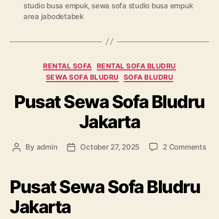
studio busa empuk
,
sewa sofa studio busa empuk
area jabodetabek
Categories
RENTAL SOFA
RENTAL SOFA BLUDRU
SEWA SOFA BLUDRU
SOFA BLUDRU
Pusat Sewa Sofa Bludru
Jakarta
on
By
admin
October 27, 2025
2 Comments
Post
Post
Pus
author
date
Se
Sof
Pusat Sewa Sofa Bludru
Blu
Jak
Jakarta