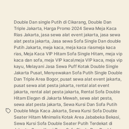
Double Dan single Putih di Cikarang
,
Double Dan
Triple Jakarta
,
Harga Promo 2024 Sewa Meja Kaca
Rias Jakarta
,
jasa sewa alat event jakarta
,
jasa sewa
alat pesta jakarta
,
Jasa sewa Sofa Single Dan double
Putih Jakarta
,
meja kaca
,
meja kaca riasmeja kaca
rias
,
Meja Kaca VIP Hitam Sofa Single Hitam
,
meja vip
kaca dan sofa
,
meja VIP kaca\meja VIP kaca
,
meja vip
kayu
,
Melayani Jasa Sewa Puff Kotak Double Single
Jakarta Pusat
,
Menyewakan Sofa Putih Single Double
Dan Triple Area Bogor
,
pusat sewa alat event jakarta
,
pusat sewa alat pesta jakarta
,
rental alat event
jakarta
,
rental alat pesta jakarta
,
Rental Sofa Double
Hitam Elegan di Jakarta Mewah
,
sewa alat pesta
,
sewa alat pesta jakarta
,
Sewa Kursi Dan Sofa Putih
Double Meja Kaca Jakarta
,
Sewa Kursi Sofa Double
Tags
Seater Hitam Minimalis Kotak Area Jababeka Bekasi
,
Sewa Kursi Sofa Double Seater Putih Terdekat di