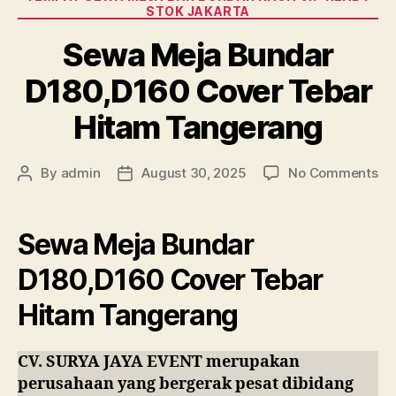
STOK JAKARTA
Sewa Meja Bundar
D180,D160 Cover Tebar
Hitam Tangerang
on
By
admin
August 30, 2025
No Comments
Post
Post
Se
author
date
Me
Bu
Sewa Meja Bundar
D1
Co
D180,D160 Cover Tebar
Te
Hitam Tangerang
Hi
Ta
CV. SURYA JAYA EVENT merupakan
perusahaan yang bergerak pesat dibidang