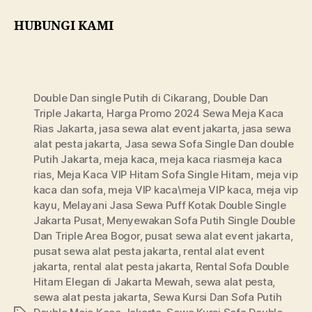
HUBUNGI KAMI
Double Dan single Putih di Cikarang
,
Double Dan
Triple Jakarta
,
Harga Promo 2024 Sewa Meja Kaca
Rias Jakarta
,
jasa sewa alat event jakarta
,
jasa sewa
alat pesta jakarta
,
Jasa sewa Sofa Single Dan double
Putih Jakarta
,
meja kaca
,
meja kaca riasmeja kaca
rias
,
Meja Kaca VIP Hitam Sofa Single Hitam
,
meja vip
kaca dan sofa
,
meja VIP kaca\meja VIP kaca
,
meja vip
kayu
,
Melayani Jasa Sewa Puff Kotak Double Single
Jakarta Pusat
,
Menyewakan Sofa Putih Single Double
Dan Triple Area Bogor
,
pusat sewa alat event jakarta
,
pusat sewa alat pesta jakarta
,
rental alat event
jakarta
,
rental alat pesta jakarta
,
Rental Sofa Double
Hitam Elegan di Jakarta Mewah
,
sewa alat pesta
,
sewa alat pesta jakarta
,
Sewa Kursi Dan Sofa Putih