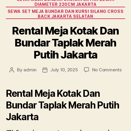
DIAMETER 220CM JAKARTA
SEWA SET MEJA BUNDAR DAN KURSI SILANG CROSS
BACK JAKARTA SELATAN
Rental Meja Kotak Dan
Bundar Taplak Merah
Putih Jakarta
on
By
admin
July 10, 2025
No Comments
Post
Post
Rent
author
date
Mej
Kota
Rental Meja Kotak Dan
Dan
Bun
Bundar Taplak Merah Putih
Tapl
Jakarta
Mer
Puti
Jaka