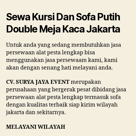
Kurs
Dan
Sewa Kursi Dan Sofa Putih
Sof
Puti
Double Meja Kaca Jakarta
Dou
Mej
Untuk anda yang sedang membutuhkan jasa
Kac
persewaan alat pesta lengkap bisa
Jaka
menggunakan jasa persewaam kami, kami
akan dengan senang hati melayani anda.
CV. SURYA JAYA EVENT
merupakan
perusahaan yang bergerak pesat dibidang jasa
persewaan alat pesta lengkap termasuk sofa
dengan kualitas terbaik siap kirim wilayah
jakarta dan sekitarnya.
MELAYANI WILAYAH