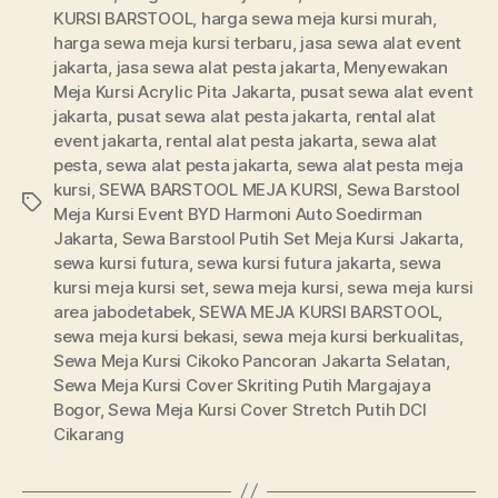
KURSI BARSTOOL
,
harga sewa meja kursi murah
,
harga sewa meja kursi terbaru
,
jasa sewa alat event
jakarta
,
jasa sewa alat pesta jakarta
,
Menyewakan
Meja Kursi Acrylic Pita Jakarta
,
pusat sewa alat event
jakarta
,
pusat sewa alat pesta jakarta
,
rental alat
event jakarta
,
rental alat pesta jakarta
,
sewa alat
pesta
,
sewa alat pesta jakarta
,
sewa alat pesta meja
kursi
,
SEWA BARSTOOL MEJA KURSI
,
Sewa Barstool
Tags
Meja Kursi Event BYD Harmoni Auto Soedirman
Jakarta
,
Sewa Barstool Putih Set Meja Kursi Jakarta
,
sewa kursi futura
,
sewa kursi futura jakarta
,
sewa
kursi meja kursi set
,
sewa meja kursi
,
sewa meja kursi
area jabodetabek
,
SEWA MEJA KURSI BARSTOOL
,
sewa meja kursi bekasi
,
sewa meja kursi berkualitas
,
Sewa Meja Kursi Cikoko Pancoran Jakarta Selatan
,
Sewa Meja Kursi Cover Skriting Putih Margajaya
Bogor
,
Sewa Meja Kursi Cover Stretch Putih DCI
Cikarang