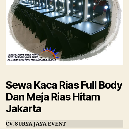
Mej
Rias
Hit
Jak
Sewa Kaca Rias Full Body
Dan Meja Rias Hitam
Jakarta
CV. SURYA JAYA EVENT