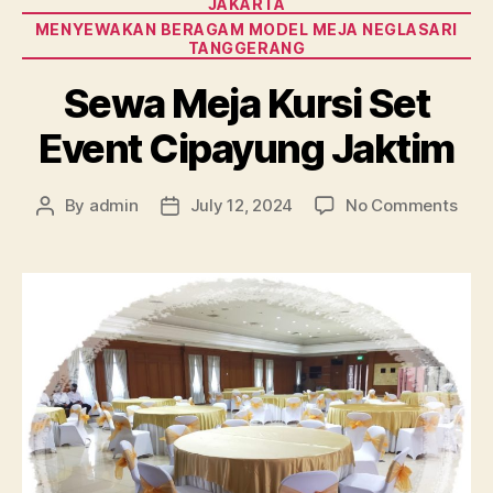
JAKARTA
MENYEWAKAN BERAGAM MODEL MEJA NEGLASARI
TANGGERANG
Sewa Meja Kursi Set
Event Cipayung Jaktim
on
By
admin
July 12, 2024
No Comments
Post
Post
Sew
author
date
Mej
Kurs
Set
Even
Cip
Jakt