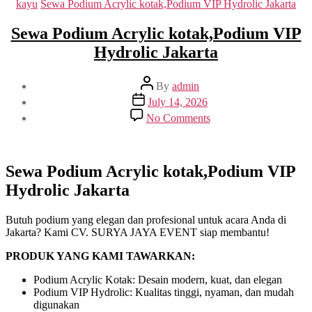
kayu
Sewa Podium Acrylic kotak,Podium VIP Hydrolic Jakarta
Sewa Podium Acrylic kotak,Podium VIP
Hydrolic Jakarta
Post
By
admin
author
Post
July 14, 2026
date
on
No Comments
Sewa
Podium
Acrylic
kotak,Podium
Sewa Podium Acrylic kotak,Podium VIP
VIP
Hydrolic Jakarta
Hydrolic
Jakarta
Butuh podium yang elegan dan profesional untuk acara Anda di
Jakarta? Kami CV. SURYA JAYA EVENT siap membantu!
PRODUK YANG KAMI TAWARKAN:
Podium Acrylic Kotak: Desain modern, kuat, dan elegan
Podium VIP Hydrolic: Kualitas tinggi, nyaman, dan mudah
digunakan