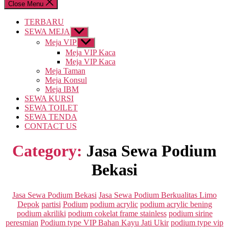
Close Menu
TERBARU
SEWA MEJA
Show
sub
Meja VIP
Show
menu
sub
Meja VIP Kaca
menu
Meja VIP Kaca
Meja Taman
Meja Konsul
Meja IBM
SEWA KURSI
SEWA TOILET
SEWA TENDA
CONTACT US
Category:
Jasa Sewa Podium
Bekasi
Categories
Jasa Sewa Podium Bekasi
Jasa Sewa Podium Berkualitas Limo
Depok
partisi
Podium
podium acrylic
podium acrylic bening
podium akriliki
podium cokelat frame stainless
podium sirine
peresmian
Podium type VIP Bahan Kayu Jati Ukir
podium type vip