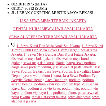
082181181975 (MITA)
081317490812 (SUMI)
JL. LEBAK CUKETING MUSTIKAJAYA BEKASI
JASA SEWA MEJA TERBAIK JAKARTA
RENTAL KURSI MEWAH WILAYAH JAKARTA
SEWA ALAT PESTA TERBAIK WILAYAH JAKARTA
Tags
1. Sewa Kursi Dan Meja Anak Set Jakarta
,
1. Sewa Kursi
Tiffany Putih Dan Meja Cover Hitam Harga Spesial Area
Jakarta
,
1. Sewa Meja Bundar Dan Kursi Futura Jakarta
,
disewakan meja bulat jakarta
,
disewakan meja bundar
,
gudang sewa meja dan kursi jakarta
,
harga sewa podium
,
harga sewa podium terkini
,
jasa sewa alat pesta jakarta
,
Jasa
Sewa Podium Bekasi
,
Jasa Sewa Podium Berkualitas Limo
Depok
,
jasa sewa podium jakarta
,
Jasa Sewa Podium Type
Acrylic Kotak Bening Area Bandung
,
podium
,
podium
acrylic bening
,
podium kayu vip
,
Podium type VIP Bahan
Kayu Jati
,
podium type vip kayu
,
podium vip
,
podium vip
kayu
,
podium vip kayu jati
,
podiumpodium
,
pusat sewa alat
pesta jakarta
,
rental alat event jakarta
,
sewa alat pesta
,
sewa
alat pesta jakarta