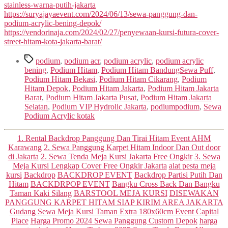
stainless-warna-putih-jakarta
https://suryajayaevent.com/2024/06/13/sewa-panggung-dan-
podium-acrylic-bening-depok/
https://vendorinaja.com/2024/02/27/penyewaan-kursi-futura-cover-
street-hitam-kota-jakarta-barat/
Tags
podium
,
podium acr
,
podium acrylic
,
podium acrylic
bening
,
Podium Hitam
,
Podium Hitam BandungSewa Puff
,
Podium Hitam Bekasi
,
Podium Hitam Cikarang
,
Podium
Hitam Depok
,
Podium Hitam Jakarta
,
Podium Hitam Jakarta
Barat
,
Podium Hitam Jakarta Pusat
,
Podium Hitam Jakarta
Selatan
,
Podium VIP Hydrolic Jakarta
,
podiumpodium
,
Sewa
Podium Acrylic kotak
Categories
1. Rental Backdrop Panggung Dan Tirai Hitam Event AHM
Karawang
2. Sewa Panggung Karpet Hitam Indoor Dan Out door
di Jakarta
2. Sewa Tenda Meja Kursi Jakarta Free Ongkir
3. Sewa
Meja Kursi Lengkap Cover Free Ongkir Jakarta
alat pesta meja
kursi
Backdrop
BACKDROP EVENT
Backdrop Partisi Putih Dan
Hitam
BACKDRPOP EVENT
Bangku Cross Back Dan Bangku
Taman Kaki Silang
BARSTOOL MEJA KURSI
DISEWAKAN
PANGGUNG KARPET HITAM SIAP KIRIM AREA JAKARTA
Gudang Sewa Meja Kursi Taman Extra 180x60cm Event Capital
Place
Harga Promo 2024 Sewa Panggung Custom Depok
harga