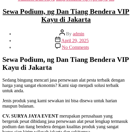
Sewa Podium, ng Dan Tiang Bendera VIP
Kayu di Jakarta
Post
By
admin
author
Post
April 29, 2025
date
on
No Comments
Sewa
Podium,
Sewa Podium, ng Dan Tiang Bendera VIP
ng
Kayu di Jakarta
Dan
Tiang
Bendera
Sedang bingung mencari jasa persewaan alat pesta terbaik dengan
VIP
harga yang sangat ekonomis? Kami siap menjadi solusi terbaik
Kayu
untuk anda.
di
Jakarta
Jenis produk yang kami sewakan ini bisa disewa untuk harian
maupun bulanan.
CV. SURYA JAYA EVENT
merupakan perusahaan yang
bergerak pesat dibidang jasa persewaan alat pesat lengkap termasuk
podium dan tiang bendera dengan kualitas produk yang sangat
bagus siap kirim wilayah jakarta dan sekitarnya.