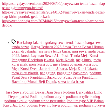
https://suryajayaevent.com/2024/03/05/penyewaan-tenda-bazar-siap-
pasang-jatiranggon-bekasi/
https://suryajayaevent.rentals/2024/01/24/menyewakan-tenda-bazar-
siap-kirim-pondok-gede-bekasi/
https://vendorinaja.com/2024/04/15/menyewakan-tenda-bazar-area-
depok/
Tags
Backdrop Jakarta
,
gudang sewa tenda bazar
,
harga sewa
tenda bazar
,
Harga Terbaru 2025 Sewa Tenda Bazar Ukuran
2x2m di Jakarta
,
jasa sewa tenda bazar
,
jasa sewa tenda bazar
2022
,
kursi
,
Layanan Sewa Alat Pesta Tenda Meja Kursi
Panggung Backdrop jakarta
,
Meja Kotak
,
meja kursi
,
meja
kursi anak
,
meja kursi cov
,
meja kursi covmeja kursi cov
,
Meja Kursi Event Jamkrindo Jakarta
,
Meja Kursi Jakarta
,
meja kursi plastik
,
panggung
,
panggung backdrop
,
podium
,
Pusat Sewa Panggung Backdrop
,
Pusat Sewa Panggung
Backdrop Murah Beji Depok
,
sewa tenda bazar
Categories
Jasa Sewa Podium Bekasi
Jasa Sewa Podium Berkualitas Limo
Depok
partisi
Podium
podium acrylic
podium acrylic bening
podium akriliki
podium sirine peresmian
Podium type VIP Bahan
Kayu Jati Ukir
podium type vip kayu
podium vip
podium vip kayu