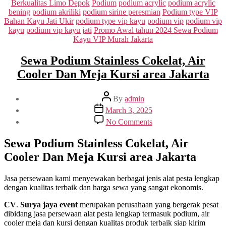
Berkualitas Limo Depok
Podium
podium acrylic
podium acrylic
bening
podium akriliki
podium sirine peresmian
Podium type VIP
Bahan Kayu Jati Ukir
podium type vip kayu
podium vip
podium vip
kayu
podium vip kayu jati
Promo Awal tahun 2024 Sewa Podium
Kayu VIP Murah Jakarta
Sewa Podium Stainless Cokelat, Air
Cooler Dan Meja Kursi area Jakarta
Post
By
admin
author
Post
March 3, 2025
date
on
No Comments
Sewa
Podium
Sewa Podium Stainless Cokelat, Air
Stainless
Cooler Dan Meja Kursi area Jakarta
Cokelat,
Air
Cooler
Jasa persewaan kami menyewakan berbagai jenis alat pesta lengkap
Dan
dengan kualitas terbaik dan harga sewa yang sangat ekonomis.
Meja
Kursi
CV
.
Surya jaya event
merupakan perusahaan yang bergerak pesat
area
dibidang jasa persewaan alat pesta lengkap termasuk podium, air
Jakarta
cooler meja dan kursi dengan kualitas produk terbaik siap kirim