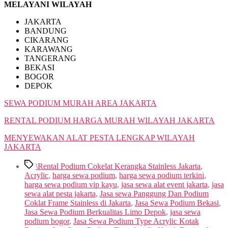
MELAYANI WILAYAH
JAKARTA
BANDUNG
CIKARANG
KARAWANG
TANGERANG
BEKASI
BOGOR
DEPOK
SEWA PODIUM MURAH AREA JAKARTA
RENTAL PODIUM HARGA MURAH WILAYAH JAKARTA
MENYEWAKAN ALAT PESTA LENGKAP WILAYAH
JAKARTA
Tags
\Rental Podium Cokelat Kerangka Stainless Jakarta
,
Acrylic
,
harga sewa podium
,
harga sewa podium terkini
,
harga sewa podium vip kayu
,
jasa sewa alat event jakarta
,
jasa
sewa alat pesta jakarta
,
Jasa sewa Panggung Dan Podium
Coklat Frame Stainless di Jakarta
,
Jasa Sewa Podium Bekasi
,
Jasa Sewa Podium Berkualitas Limo Depok
,
jasa sewa
podium bogor
,
Jasa Sewa Podium Type Acrylic Kotak