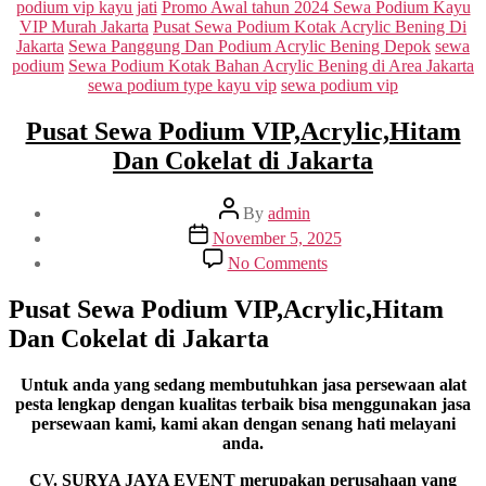
podium vip kayu jati
Promo Awal tahun 2024 Sewa Podium Kayu
VIP Murah Jakarta
Pusat Sewa Podium Kotak Acrylic Bening Di
Jakarta
Sewa Panggung Dan Podium Acrylic Bening Depok
sewa
podium
Sewa Podium Kotak Bahan Acrylic Bening di Area Jakarta
sewa podium type kayu vip
sewa podium vip
Pusat Sewa Podium VIP,Acrylic,Hitam
Dan Cokelat di Jakarta
Post
By
admin
author
Post
November 5, 2025
date
on
No Comments
Pusat
Sewa
Pusat Sewa Podium VIP,Acrylic,Hitam
Podium
Dan Cokelat di Jakarta
VIP,Acrylic,Hitam
Dan
Cokelat
Untuk anda yang sedang membutuhkan jasa persewaan alat
di
pesta lengkap dengan kualitas terbaik bisa menggunakan jasa
Jakarta
persewaan kami, kami akan dengan senang hati melayani
anda.
CV. SURYA JAYA EVENT merupakan perusahaan yang