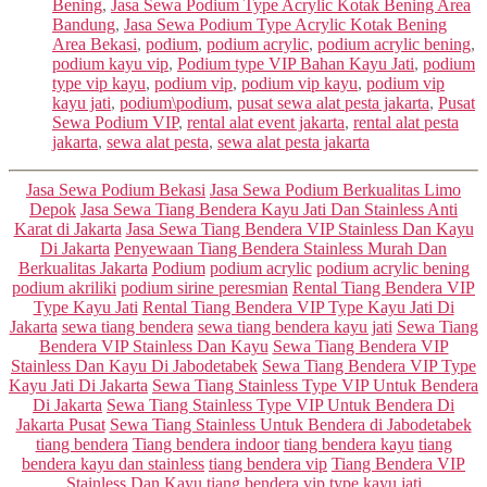
Bening
,
Jasa Sewa Podium Type Acrylic Kotak Bening Area
Bandung
,
Jasa Sewa Podium Type Acrylic Kotak Bening
Area Bekasi
,
podium
,
podium acrylic
,
podium acrylic bening
,
podium kayu vip
,
Podium type VIP Bahan Kayu Jati
,
podium
type vip kayu
,
podium vip
,
podium vip kayu
,
podium vip
kayu jati
,
podium\podium
,
pusat sewa alat pesta jakarta
,
Pusat
Sewa Podium VIP
,
rental alat event jakarta
,
rental alat pesta
jakarta
,
sewa alat pesta
,
sewa alat pesta jakarta
Categories
Jasa Sewa Podium Bekasi
Jasa Sewa Podium Berkualitas Limo
Depok
Jasa Sewa Tiang Bendera Kayu Jati Dan Stainless Anti
Karat di Jakarta
Jasa Sewa Tiang Bendera VIP Stainless Dan Kayu
Di Jakarta
Penyewaan Tiang Bendera Stainless Murah Dan
Berkualitas Jakarta
Podium
podium acrylic
podium acrylic bening
podium akriliki
podium sirine peresmian
Rental Tiang Bendera VIP
Type Kayu Jati
Rental Tiang Bendera VIP Type Kayu Jati Di
Jakarta
sewa tiang bendera
sewa tiang bendera kayu jati
Sewa Tiang
Bendera VIP Stainless Dan Kayu
Sewa Tiang Bendera VIP
Stainless Dan Kayu Di Jabodetabek
Sewa Tiang Bendera VIP Type
Kayu Jati Di Jakarta
Sewa Tiang Stainless Type VIP Untuk Bendera
Di Jakarta
Sewa Tiang Stainless Type VIP Untuk Bendera Di
Jakarta Pusat
Sewa Tiang Stainless Untuk Bendera di Jabodetabek
tiang bendera
Tiang bendera indoor
tiang bendera kayu
tiang
bendera kayu dan stainless
tiang bendera vip
Tiang Bendera VIP
Stainless Dan Kayu
tiang bendera vip type kayu jati