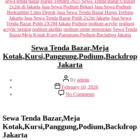
sewa tenda bazar
Harga Terbaru 2025 Sewa Tenda Bazar Ukuran
2x2m di Jakarta
Jasa Sewa Podium Bekasi
Jasa Sewa Podium
Berkualitas Limo Depok
Jasa Sewa Tenda Bazar Harga Terbaru
Jakarta
Jasa Sewa Tenda Bazar Putih 2x2m Jakarta
Jasa Sewa
Tenda Bazar Putih 2X2M Jakata
Podium
podium acrylic
podium
acrylic bening
podium akriliki
podium sirine peresmian
Sewa Tenda
Bazar,Meja Kotak,Kursi,Panggung,Podium,Backdrop Jakarta
Sewa Tenda Bazar,Meja
Kotak,Kursi,Panggung,Podium,Backdrop
Jakarta
Post
By
admin
author
Post
February 10, 2026
date
on
No Comments
Sewa
Tenda
Bazar,Meja
Kotak,Kursi,Panggung
Sewa Tenda Bazar,Meja
Jakarta
Kotak,Kursi,Panggung,Podium,Backdrop
Jakarta