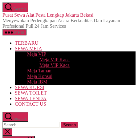
Skip
Search
to
Pusat Sewa Alat Pesta Lengkap Jakarta Bekasi
the
Menyewakan Perlengkapan Acara Berkualitas Dan Layanan
content
Profesional Full 24 Jam Services
Menu
TERBARU
SEWA MEJA
Meja VIP
Meja VIP Kaca
Meja VIP Kaca
Meja Taman
Meja Konsul
Meja IBM
SEWA KURSI
SEWA TOILET
SEWA TENDA
CONTACT US
Search
Search
for:
Close
search