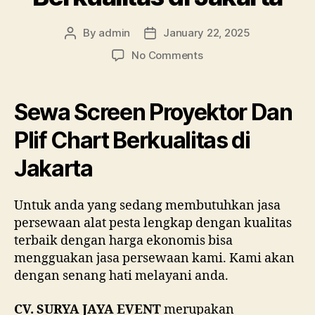
By
admin
January 22, 2025
Post
Post
author
date
on
No Comments
Sewa
Screen
Proyektor
Sewa Screen Proyektor Dan
Dan
Plif
Plif Chart Berkualitas di
Chart
Jakarta
Berkualitas
di
Jakarta
Untuk anda yang sedang membutuhkan jasa
persewaan alat pesta lengkap dengan kualitas
terbaik dengan harga ekonomis bisa
mengguakan jasa persewaan kami. Kami akan
dengan senang hati melayani anda.
CV. SURYA JAYA EVENT
merupakan