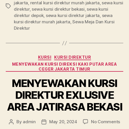
jakarta
,
rental kursi direktur murah jakarta
,
sewa kursi
Tags
direktur
,
sewa kursi direktur bekasi
,
sewa kursi
direktur depok
,
sewa kursi direktur jakarta
,
sewa
kursi direktur murah jakarta
,
Sewa Meja Dan Kursi
Direktur
Categories
KURSI
KURSI DIREKTUR
MENYEWAKAN KURSI DIREKSI KAKI PUTAR AREA
CEGER JAKARTA TIMUR
MENYEWAKAN KURSI
DIREKTUR EXLUSIVE
AREA JATIRASA BEKASI
on
By
admin
May 20, 2024
No Comments
Post
Post
MEN
author
date