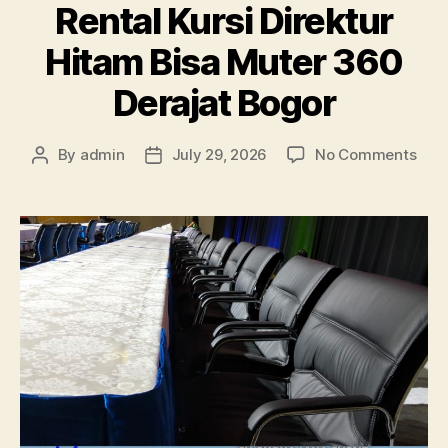
Rental Kursi Direktur
Hitam Bisa Muter 360
Derajat Bogor
on
By
admin
July 29, 2026
No Comments
Post
Post
Rent
author
date
Kurs
Dire
Hit
Bisa
Mut
360
Dera
Bog