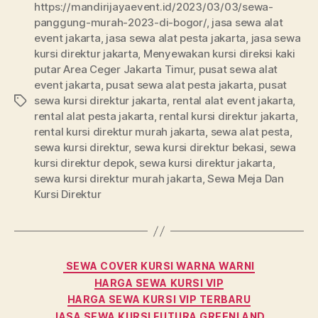
https://mandirijayaevent.id/2023/03/03/sewa-
panggung-murah-2023-di-bogor/
,
jasa sewa alat
event jakarta
,
jasa sewa alat pesta jakarta
,
jasa sewa
kursi direktur jakarta
,
Menyewakan kursi direksi kaki
putar Area Ceger Jakarta Timur
,
pusat sewa alat
event jakarta
,
pusat sewa alat pesta jakarta
,
pusat
sewa kursi direktur jakarta
,
rental alat event jakarta
,
Tags
rental alat pesta jakarta
,
rental kursi direktur jakarta
,
rental kursi direktur murah jakarta
,
sewa alat pesta
,
sewa kursi direktur
,
sewa kursi direktur bekasi
,
sewa
kursi direktur depok
,
sewa kursi direktur jakarta
,
sewa kursi direktur murah jakarta
,
Sewa Meja Dan
Kursi Direktur
Categories
SEWA COVER KURSI WARNA WARNI
HARGA SEWA KURSI VIP
HARGA SEWA KURSI VIP TERBARU