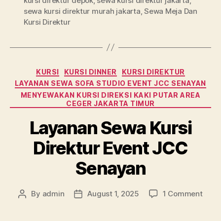
kursi direktur depok
,
sewa kursi direktur jakarta
,
sewa kursi direktur murah jakarta
,
Sewa Meja Dan
Kursi Direktur
Categories
KURSI
KURSI DINNER
KURSI DIREKTUR
LAYANAN SEWA SOFA STUDIO EVENT JCC SENAYAN
MENYEWAKAN KURSI DIREKSI KAKI PUTAR AREA
CEGER JAKARTA TIMUR
Layanan Sewa Kursi
Direktur Event JCC
Senayan
on
By
admin
August 1, 2025
1 Comment
Post
Post
Laya
author
date
Sew