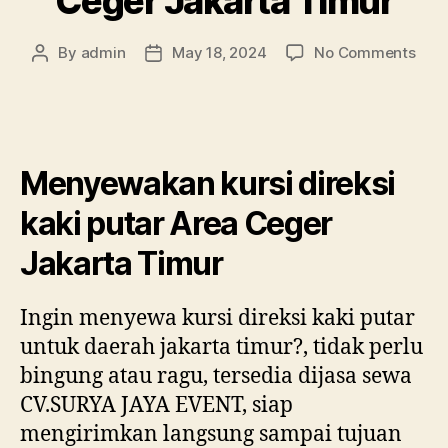
Ceger Jakarta Timur
on
By
admin
May 18, 2024
No Comments
Post
Post
Men
author
date
kurs
dire
kaki
puta
Menyewakan kursi direksi
Area
Ceg
kaki putar Area Ceger
Jaka
Timu
Jakarta Timur
Ingin menyewa kursi direksi kaki putar
untuk daerah jakarta timur?, tidak perlu
bingung atau ragu, tersedia dijasa sewa
CV.SURYA JAYA EVENT, siap