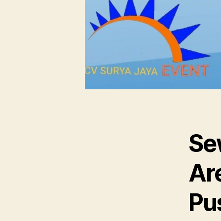
Sew
Ar
Pu