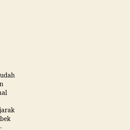
sudah
an
nal
jarak
abek
-