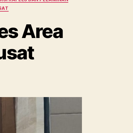
SAT
les Area
usat
on
Sewa
Kursi
Royal
Raffles
Area
Senayan
Jakarta
Pusat