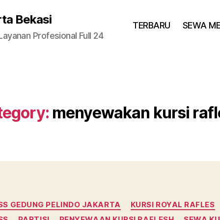
rta Bekasi
TERBARU
SEWA M
yanan Profesional Full 24
tegory:
menyewakan kursi rafl
Categories
ESS GEDUNG PELINDO JAKARTA
KURSI ROYAL RAFLES
SS
PARTISI
PENYEWAAN KURSI RAFLESH
SEWA KU