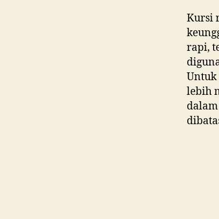
Kursi 
keungg
rapi, 
digun
Untuk 
lebih
dalam 
dibata