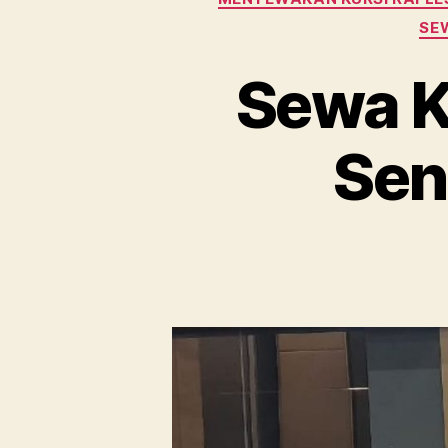
SE
Sewa Ku
Sen