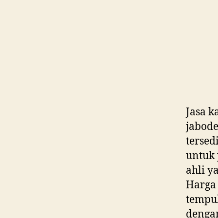
Jasa 
jabode
tersed
untuk 
ahli y
Harga
tempuh
dengan