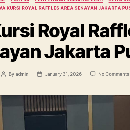
WA KURSI ROYAL RAFFLES AREA SENAYAN JAKARTA PU
rsi Royal Raff
ayan Jakarta P
By
admin
January 31, 2026
No Comments
Post
Post
author
date