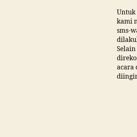
Untuk
kami m
sms-wa
dilaku
Selain
direko
acara 
diingi