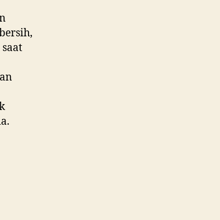
an
bersih,
 saat
kan
k
a.