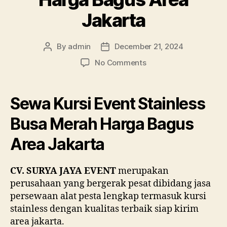
Jakarta
By
admin
December 21, 2024
Post
Post
author
date
on
No Comments
Sewa
Kursi
Event
Sewa Kursi Event Stainless
Stainless
Busa
Busa Merah Harga Bagus
Merah
Area Jakarta
Harga
Bagus
Area
CV. SURYA JAYA EVENT
merupakan
Jakarta
perusahaan yang bergerak pesat dibidang jasa
persewaan alat pesta lengkap termasuk kursi
stainless dengan kualitas terbaik siap kirim
area jakarta.