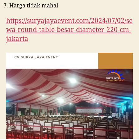
Harga tidak mahal
https://suryajayaevent.com/2024/07/02/se
wa-round-table-besar-diameter-220-cm-
jakarta