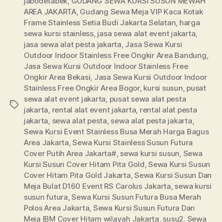
jabodetabek
,
GUDANG SEWA KURSI SUSUN MEWAH
AREA JAKARTA
,
Gudang Sewa Meja VIP Kaca Kotak
Frame Stainless Setia Budi Jakarta Selatan
,
harga
sewa kursi stainless
,
jasa sewa alat event jakarta
,
jasa sewa alat pesta jakarta
,
Jasa Sewa Kursi
Outdoor Indoor Stainless Free Ongkir Area Bandung
,
Jasa Sewa Kursi Outdoor Indoor Stainless Free
Ongkir Area Bekasi
,
Jasa Sewa Kursi Outdoor Indoor
Stainless Free Ongkir Area Bogor
,
kursi susun
,
pusat
sewa alat event jakarta
,
pusat sewa alat pesta
Tags
jakarta
,
rental alat event jakarta
,
rental alat pesta
jakarta
,
sewa alat pesta
,
sewa alat pesta jakarta
,
Sewa Kursi Event Stainless Busa Merah Harga Bagus
Area Jakarta
,
Sewa Kursi Stainless Susun Futura
Cover Putih Area Jakarta#
,
sewa kursi susun
,
Sewa
Kursi Susun Cover Hitam Pita Gold
,
Sewa Kursi Susun
Cover Hitam Pita Gold Jakarta
,
Sewa Kursi Susun Dan
Meja Bulat D160 Event RS Carolus Jakarta
,
sewa kursi
susun futura
,
Sewa Kursi Susun Futura Busa Merah
Polos Area Jakarta
,
Sewa Kursi Susun Futura Dan
Meja IBM Cover Hitam wilayah Jakarta
,
susu2. Sewa