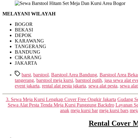
MELAYANI WILAYAH
BOGOR
BEKASI
DEPOK
KARAWANG
TANGERANG
BANDUNG
CIKARANG
JAKARTA
Tags
barst
,
barstool
,
Barstool Area Bandung
,
Barstool Area Beka
tangerang
,
barstool meja kursi
,
barstool putih
,
jasa sewa alat ev
event jakarta
,
rental alat pesta jakarta
,
sewa alat pesta
,
sewa alat
3. Sewa Meja Kursi Lengkap Cover Free Ongkir Jakarta
Gudang Se
Sewa Alat Pesta Tenda Meja Kursi Panggung Backdro
Layanan Se
anak
meja kursi bar
meja kursi bars
meja
Rental Cover 