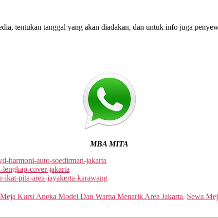
ia, tentukan tanggal yang akan diadakan, dan untuk info juga penyewaa
MBA MITA
byd-harmoni-auto-soedirman-jakarta
i-lengkap-cover-jakarta
r-ikat-pita-area-jayakerta-karawang
 Meja Kursi Aneka Model Dan Warna Menarik Area Jakarta
,
Sewa Meja