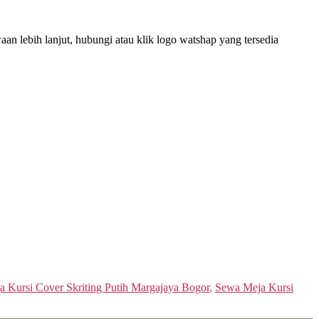
n lebih lanjut, hubungi atau klik logo watshap yang tersedia
 Kursi Cover Skriting Putih Margajaya Bogor
,
Sewa Meja Kursi