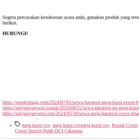
Segera percayakan kesuksesan acara anda, gunakan produk yang tersed
berikut.
HUBUNGI!
https://vendorinaja.com/2024/07/01/sewa-barstool-meja-kursi-event-
https://suryajayaevent.rentals/2024/06/22/sewa-barstool-set-meja-kurs
https://suryajayaevent.com/2024/05/30/sewa-meja-barstool-cover-teba
Tags
meja kursi cov
,
meja kursi covmeja kursi cov
,
Rental Cover
Cover Stretch Putih DCI Cikarang