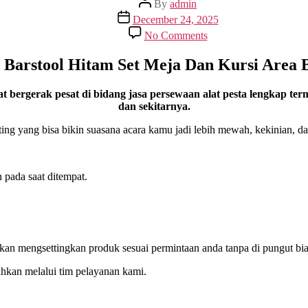
By
admin
author
Post
December 24, 2025
date
on
No Comments
Sewa
Barstool
 Barstool Hitam Set Meja Dan Kursi Area 
Hitam
Set
Meja
erak pesat di bidang jasa persewaan alat pesta lengkap termasu
Dan
dan sekitarnya.
Kursi
ing yang bisa bikin suasana acara kamu jadi lebih mewah, kekinian, da
Area
Bogor
 pada saat ditempat.
akan mengsettingkan produk sesuai permintaan anda tanpa di pungut bi
hkan melalui tim pelayanan kami.