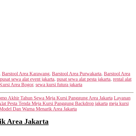
,
Barstool Area Karawang
,
Barstool Area Purwakarta
,
Barstool Area
pusat sewa alat event jakarta
,
pusat sewa alat pesta jakarta
,
rental alat
Kursi Area Bogor
,
sewa kursi futura jakarta
omo Akhir Tahun Sewa Meja Kursi Panggung Area Jakarta
Layanan
at Pesta Tenda Meja Kursi Panggung Backdrop jakarta
meja kursi
Model Dan Warna Menarik Area Jakarta
k Area Jakarta