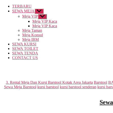
TERBARU
SEWA MEJA
Show
sub
Meja VIP
Show
menu
sub
Meja VIP Kaca
menu
Meja VIP Kaca
Meja Taman
Meja Konsul
Meja IBM
SEWA KURSI
SEWA TOILET
SEWA TENDA
CONTACT US
3. Rental Meja Dan Kursi Barstool Kotak Area Jakarta
Barstool
B
Sewa Meja Barstool
kursi barstool
kursi barstool senderan
kursi bar
Sewa