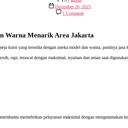
By
admin
author
Post
December 20, 2025
date
on
1 Comment
Rental
Cover
Meja
Kursi
an Warna Menarik Area Jakarta
Aneka
Model
er meja kursi yang tersedia dengan aneka model dan warna, pastinya
Dan
Warna
bersih, rapi, terawat dengan maksimal, nyaman dan aman saat digunaka
Menarik
Area
Jakarta
ik, membantu memebrikan pelayanan maksimal dengan mengutamakan k