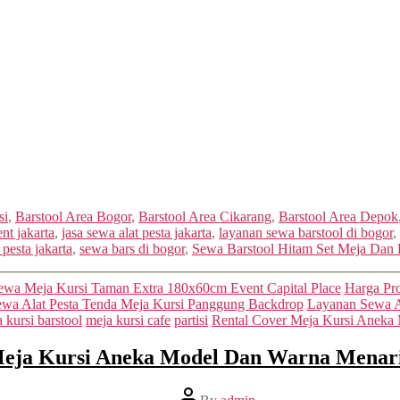
si
,
Barstool Area Bogor
,
Barstool Area Cikarang
,
Barstool Area Depok
ent jakarta
,
jasa sewa alat pesta jakarta
,
layanan sewa barstool di bogor
,
 pesta jakarta
,
sewa bars di bogor
,
Sewa Barstool Hitam Set Meja Dan 
Categories
wa Meja Kursi Taman Extra 180x60cm Event Capital Place
Harga Pr
wa Alat Pesta Tenda Meja Kursi Panggung Backdrop
Layanan Sewa Al
 kursi barstool
meja kursi cafe
partisi
Rental Cover Meja Kursi Aneka 
Meja Kursi Aneka Model Dan Warna Menari
Post