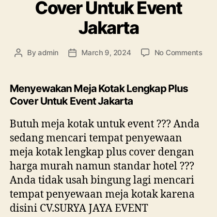
Cover Untuk Event
Jakarta
on
By
admin
March 9, 2024
No Comments
Post
Post
Men
author
date
Mej
Kot
Menyewakan Meja Kotak Lengkap Plus
Len
Cover Untuk Event Jakarta
Plus
Cov
Butuh meja kotak untuk event ??? Anda
Unt
sedang mencari tempat penyewaan
Eve
Jaka
meja kotak lengkap plus cover dengan
harga murah namun standar hotel ???
Anda tidak usah bingung lagi mencari
tempat penyewaan meja kotak karena
disini CV.SURYA JAYA EVENT