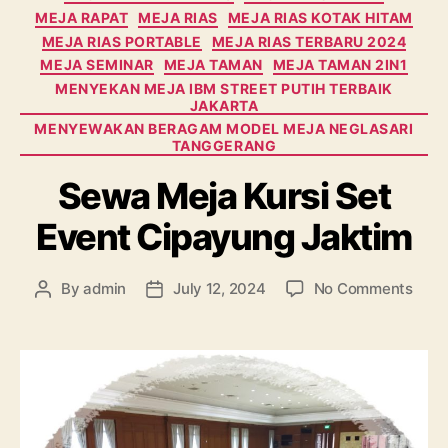
MEJA RAPAT
MEJA RIAS
MEJA RIAS KOTAK HITAM
MEJA RIAS PORTABLE
MEJA RIAS TERBARU 2024
MEJA SEMINAR
MEJA TAMAN
MEJA TAMAN 2IN1
MENYEKAN MEJA IBM STREET PUTIH TERBAIK
JAKARTA
MENYEWAKAN BERAGAM MODEL MEJA NEGLASARI
TANGGERANG
Sewa Meja Kursi Set
Event Cipayung Jaktim
on
By
admin
July 12, 2024
No Comments
Post
Post
Sew
author
date
Meja
Kursi
Set
Even
Cipa
Jakt