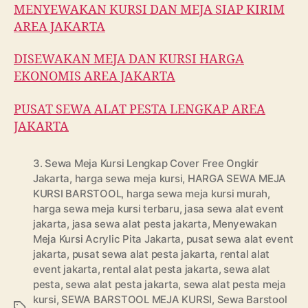
MENYEWAKAN KURSI DAN MEJA SIAP KIRIM
AREA JAKARTA
DISEWAKAN MEJA DAN KURSI HARGA
EKONOMIS AREA JAKARTA
PUSAT SEWA ALAT PESTA LENGKAP AREA
JAKARTA
3. Sewa Meja Kursi Lengkap Cover Free Ongkir
Jakarta
,
harga sewa meja kursi
,
HARGA SEWA MEJA
KURSI BARSTOOL
,
harga sewa meja kursi murah
,
harga sewa meja kursi terbaru
,
jasa sewa alat event
jakarta
,
jasa sewa alat pesta jakarta
,
Menyewakan
Meja Kursi Acrylic Pita Jakarta
,
pusat sewa alat event
jakarta
,
pusat sewa alat pesta jakarta
,
rental alat
event jakarta
,
rental alat pesta jakarta
,
sewa alat
pesta
,
sewa alat pesta jakarta
,
sewa alat pesta meja
kursi
,
SEWA BARSTOOL MEJA KURSI
,
Sewa Barstool
Tags