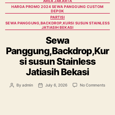
AREA JAKARTA
HARGA PROMO 2024 SEWA PANGGUNG CUSTOM
DEPOK
PARTISI
SEWA PANGGUNG,BACKDROP,KURSI SUSUN STAINLESS
JATIASIH BEKASI
Sewa
Panggung,Backdrop,Kur
si susun Stainless
Jatiasih Bekasi
on
By
admin
July 6, 2026
No Comments
Post
Post
Sew
author
date
Pang
susu
Stain
Jatia