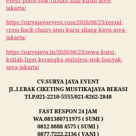
event-polos-stok-ribuan-siap-kirim-area-
jakarta/
https://suryajayaevent.com/2026/06/23/rental-
cross-back-chairs-atau-kursi-silang-kayu-area-
jakarta/
https://suryajaya.in/2026/06/23/sewa-kursi-
kuliah-lipat-kerangka-stainless-stok-banyak-
area-jakarta/
CV.SURYA JAYA EVENT
JL.LEBAK CIKETING MUSTIKAJAYA BEKASI
TLP.021-2210-5555/021-8262-2848
FAST RESPON 24 JAM
WA.081380711975 ( SUMI )
0812 8888 4575 ( SUMI )
0877.7222.2136 ( VANI )