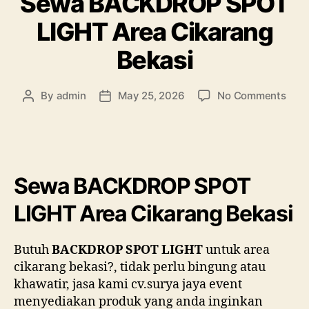
Sewa BACKDROP SPOT
LIGHT Area Cikarang
Bekasi
on
By
admin
May 25, 2026
No Comments
Post
Post
Sew
author
date
BAC
SPO
LIGH
Area
Sewa BACKDROP SPOT
Cika
Beka
LIGHT Area Cikarang Bekasi
Butuh
BACKDROP SPOT LIGHT
untuk area
cikarang bekasi?, tidak perlu bingung atau
khawatir, jasa kami cv.surya jaya event
menyediakan produk yang anda inginkan