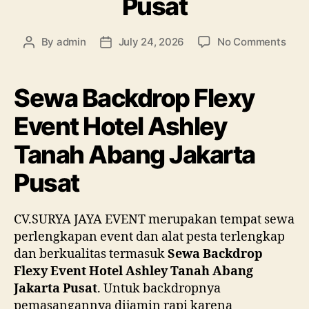
Pusat
on
By
admin
July 24, 2026
No Comments
Post
Post
Sew
author
date
Back
Flex
Sewa Backdrop Flexy
Even
Hote
Event Hotel Ashley
Ashl
Tanah Abang Jakarta
Tan
Aba
Pusat
Jaka
Pusa
CV.SURYA JAYA EVENT merupakan tempat sewa
perlengkapan event dan alat pesta terlengkap
dan berkualitas termasuk
Sewa Backdrop
Flexy Event Hotel Ashley Tanah Abang
Jakarta Pusat
. Untuk backdropnya
pemasangannya dijamin rapi karena