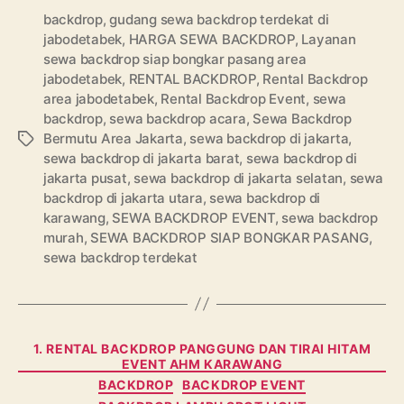
backdrop
,
gudang sewa backdrop terdekat di
jabodetabek
,
HARGA SEWA BACKDROP
,
Layanan
sewa backdrop siap bongkar pasang area
jabodetabek
,
RENTAL BACKDROP
,
Rental Backdrop
area jabodetabek
,
Rental Backdrop Event
,
sewa
backdrop
,
sewa backdrop acara
,
Sewa Backdrop
Bermutu Area Jakarta
,
sewa backdrop di jakarta
,
Tags
sewa backdrop di jakarta barat
,
sewa backdrop di
jakarta pusat
,
sewa backdrop di jakarta selatan
,
sewa
backdrop di jakarta utara
,
sewa backdrop di
karawang
,
SEWA BACKDROP EVENT
,
sewa backdrop
murah
,
SEWA BACKDROP SIAP BONGKAR PASANG
,
sewa backdrop terdekat
Categories
1. RENTAL BACKDROP PANGGUNG DAN TIRAI HITAM
EVENT AHM KARAWANG
BACKDROP
BACKDROP EVENT