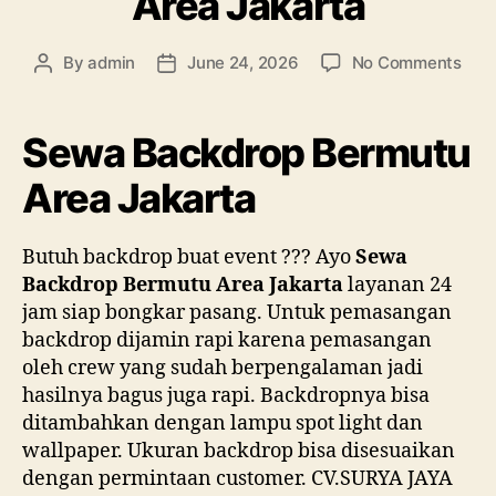
Area Jakarta
on
By
admin
June 24, 2026
No Comments
Post
Post
Sew
author
date
Bac
Ber
Sewa Backdrop Bermutu
Are
Jaka
Area Jakarta
Butuh backdrop buat event ??? Ayo
Sewa
Backdrop Bermutu Area Jakarta
layanan 24
jam siap bongkar pasang. Untuk pemasangan
backdrop dijamin rapi karena pemasangan
oleh crew yang sudah berpengalaman jadi
hasilnya bagus juga rapi. Backdropnya bisa
ditambahkan dengan lampu spot light dan
wallpaper. Ukuran backdrop bisa disesuaikan
dengan permintaan customer. CV.SURYA JAYA