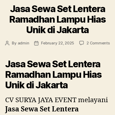
Jasa Sewa Set Lentera
Ramadhan Lampu Hias
Unik di Jakarta
on
By
admin
February 22, 2025
2 Comments
Post
Post
Ja
author
date
Se
Se
Jasa Sewa Set Lentera
Le
Ra
Ramadhan Lampu Hias
La
Unik di Jakarta
Hi
Un
di
CV SURYA JAYA EVENT melayani
Ja
Jasa Sewa Set Lentera