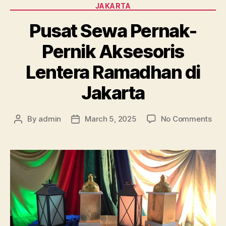
JAKARTA
Pusat Sewa Pernak-
Pernik Aksesoris
Lentera Ramadhan di
Jakarta
on
By
admin
March 5, 2025
No Comments
Post
Post
Pus
author
date
Se
Per
Pern
Aks
Len
Ram
di
Jak