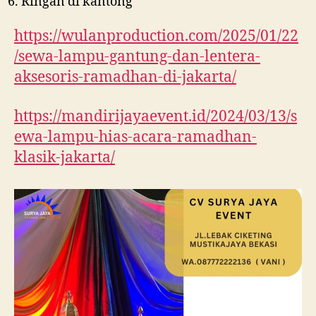
Ringan di kantong
https://wulanproduction.com/2025/01/22
/sewa-lampu-gantung-dan-lentera-
aksesoris-ramadhan-di-jakarta/
https://mandirijayaevent.id/2024/03/13/s
ewa-lampu-hias-acara-ramadhan-
klasik-jakarta/