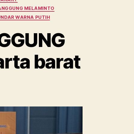
ANGGUNG MELAMINTO
NDAR WARNA PUTIH
NGGUNG
ta barat
n
ewa
ACKDROP
ANGGUNG
ELAMINTO
UTIH
karta