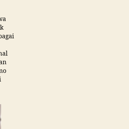
wa
ak
bagai
nal
kan
omo
i