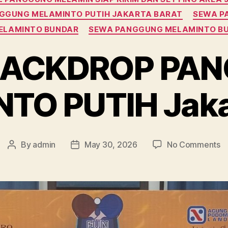
GGUNG MELAMINTO PUTIH JAKARTA BARAT
SEWA P
ELAMINTO BUNDAR
SEWA PANGGUNG MELAMINTO BU
BACKDROP PA
TO PUTIH Jakar
o
By
admin
May 30, 2026
No Comments
Post
Post
S
author
date
B
P
M
P
Ja