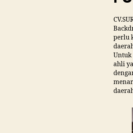
CV.SU
Backdr
perlu 
daerah
Untuk 
ahli 
dengan
menari
daerah