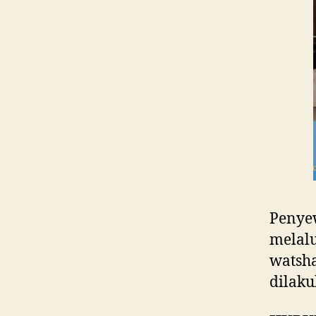
Penye
melalu
watsh
dilaku