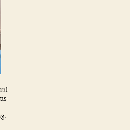
ami
ms-
g.