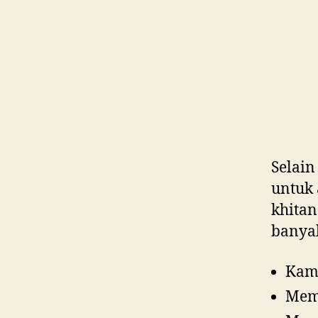
Selain
untuk 
khitan
banyak
Kami
Mem