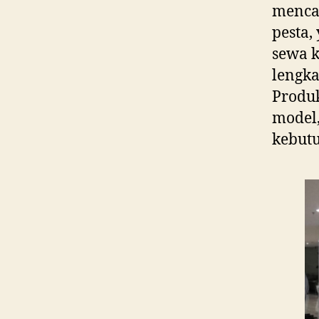
menca
pesta,
sewa k
lengka
Produk
model,
kebut