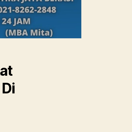
at
 Di