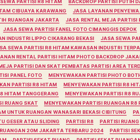
SEWA PARTISI R8 HITAM
BACKDROP PARTISI PUTIH 
HITAM CIBUAYA KARAWANG
JASA LAYANAN PENYEWA
TIH RUANGAN JAKARTA
JASA RENTAL MEJA PARTISI
JASA SEWA PARTISI FANEL FOTO CIMANGGIS DEPOK
N INDUSTRI LIPPO CIKARANG BEKASI
JASA SEWA PAR
SA SEWA PARTISI R8 HITAM KAWASAN INDUSTRI TERP
ANAN RENTAL PARTISI HITAM PHOTO BACKDROP JAK
EJA PARTISI DAN SKAT PEMBATAS PARTISI AREA TER
ISI PANEL FOTO
MENYEWAKAN PARTISI PHOTO BOTH 
AN PARTISI R8 HITAM
MENYEWAKAN PARTISI R8 HI
R8 HITAM TANGGERANG
MENYEWAKAN PARTISI R8 R
I RUANG SKAT
MENYEWAKAN PARTISI RUANGAN R8 
AM UNTUK RUANGAN WANASARI BEKASI CIBITUNG
PA
TU GESER ATAU SLIDING
PARTISI R8
PARTISI RUANG
I RUANGAN 20M JAKARTA TERBARU 2024
PARTISI SE
TAM
PARTISI SEKAT RUANG
PARTISI SEKAT RUANGA