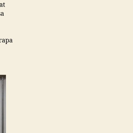
at
sa
a
erapa