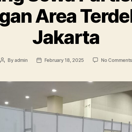
gan Area Terdek
Jakarta
By
admin
February 18, 2025
No Comment
Post
Post
author
date