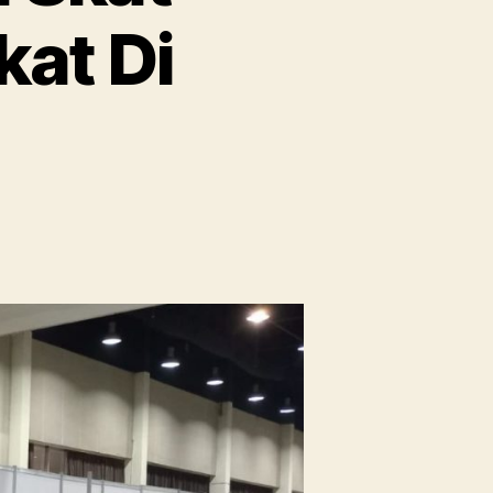
at Di
on
s
Gudang
Sewa
Partisi
Skat
Ruangan
Area
Terdekat
Di
Jakarta