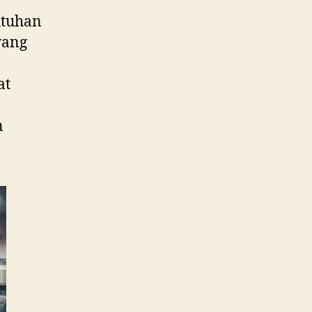
utuhan
yang
at
n