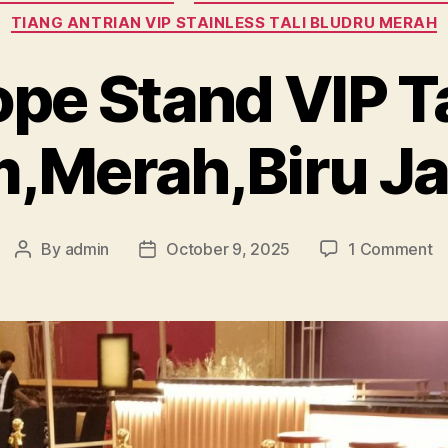
TIANG ANTRIAN VIP STAINLESS TALI BLUDRU MERAH
ope Stand VIP Ta
m,Merah,Biru Ja
o
By
admin
October 9, 2025
1 Comment
Post
Post
Re
author
date
R
S
VI
Ta
Bl
Hi
Ja