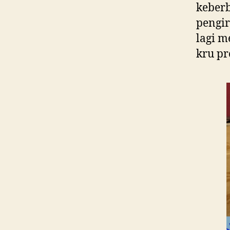
keberb
pengir
lagi m
kru pr