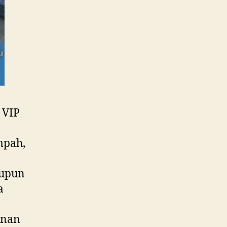
 VIP
mpah,
aupun
a
anan