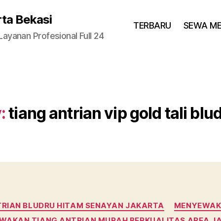
rta Bekasi
TERBARU
SEWA M
yanan Profesional Full 24
:
tiang antrian vip gold tali bl
Categories
TRIAN BLUDRU HITAM SENAYAN JAKARTA
MENYEWAKA
WAKAN TIANG ANTRIAN MURAH BERKUALITAS AREA J