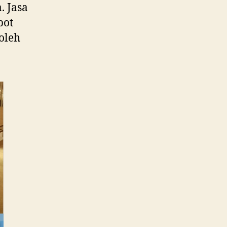
. Jasa
pot
oleh