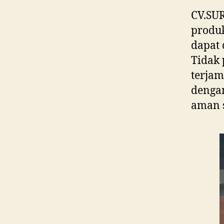
CV.SU
produk
dapat 
Tidak 
terjam
denga
aman 