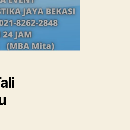
ali
u