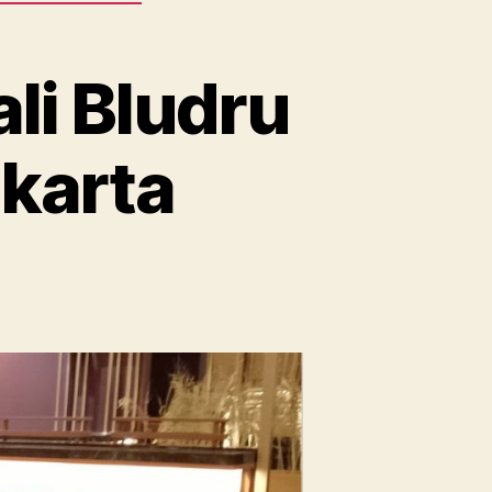
li Bludru
karta
n
ntal
ope
tand
P
li
udru
tam,Merah,Biru
karta