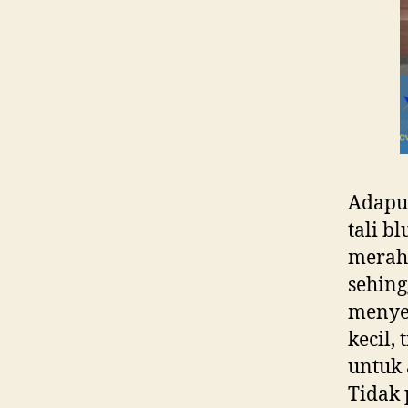
Adapun
tali b
merah,
sehin
menye
kecil,
untuk 
Tidak 