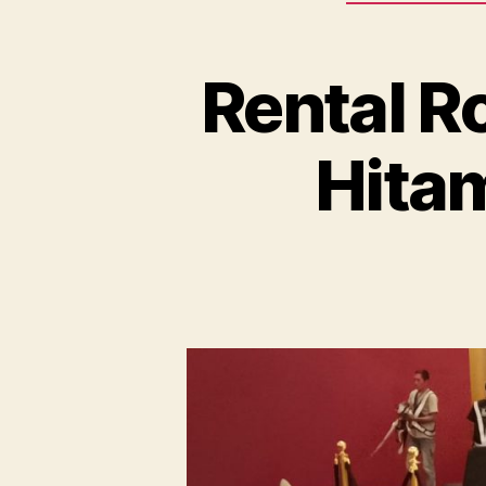
Rental R
Hita