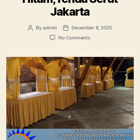
Jakarta
By
admin
December 8, 2025
Post
Post
author
date
on
No Comments
Sewa
Gubukan
Cover
Gold,Sofa
Oval
Hitam,Tenda
Serut
Jakarta