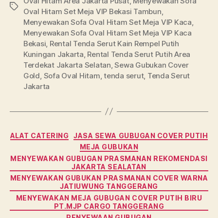
Oval Hitam Area Jakarta Pusat
,
Menyewakan Sofa
Tags
Oval Hitam Set Meja VIP Bekasi Tambun
,
Menyewakan Sofa Oval Hitam Set Meja VIP Kaca
,
Menyewakan Sofa Oval Hitam Set Meja VIP Kaca
Bekasi
,
Rental Tenda Serut Kain Rempel Putih
Kuningan Jakarta
,
Rental Tenda Serut Putih Area
Terdekat Jakarta Selatan
,
Sewa Gubukan Cover
Gold
,
Sofa Oval Hitam
,
tenda serut
,
Tenda Serut
Jakarta
Categories
ALAT CATERING
JASA SEWA GUBUGAN COVER PUTIH
MEJA GUBUKAN
MENYEWAKAN GUBUGAN PRASMANAN REKOMENDASI
JAKARTA SEALATAN
MENYEWAKAN GUBUKAN PRASMANAN COVER WARNA
JATIUWUNG TANGGERANG
MENYEWAKAN MEJA GUBUGAN COVER PUTIH BIRU
PT.MJP CARGO TANGGERANG
PENYEWAAN GUBUGAN