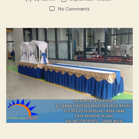
author
date
on
No Comments
Sewa
Meja
gubukan
Area
Terdekat
Jakarta