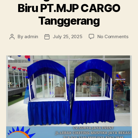
Biru PT.MJP CARGO
Tanggerang
on
By
admin
July 25, 2025
No Comments
Post
Post
Men
author
date
Mej
Gub
Cov
Puti
Biru
PT.
CAR
Tan