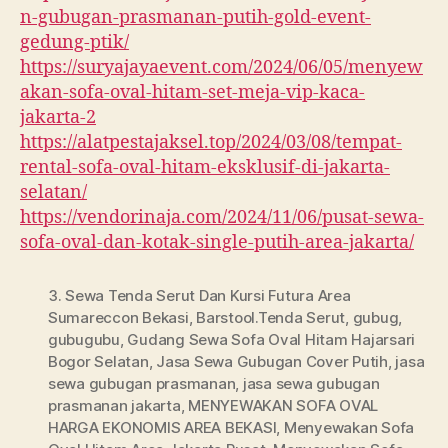
n-gubugan-prasmanan-putih-gold-event-
gedung-ptik/
https://suryajayaevent.com/2024/06/05/menyew
akan-sofa-oval-hitam-set-meja-vip-kaca-
jakarta-2
https://alatpestajaksel.top/2024/03/08/tempat-
rental-sofa-oval-hitam-eksklusif-di-jakarta-
selatan/
https://vendorinaja.com/2024/11/06/pusat-sewa-
sofa-oval-dan-kotak-single-putih-area-jakarta/
3. Sewa Tenda Serut Dan Kursi Futura Area
Sumareccon Bekasi
,
Barstool.Tenda Serut
,
gubug
,
gubugubu
,
Gudang Sewa Sofa Oval Hitam Hajarsari
Bogor Selatan
,
Jasa Sewa Gubugan Cover Putih
,
jasa
sewa gubugan prasmanan
,
jasa sewa gubugan
prasmanan jakarta
,
MENYEWAKAN SOFA OVAL
HARGA EKONOMIS AREA BEKASI
,
Menyewakan Sofa