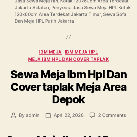
Jasa Sewa Meja HPL Kotak 120x60cm Area Terdekat
Jakarta Selatan
,
Penyedia Jasa Sewa Meja HPL Kotak
120x60cm Area Terdekat Jakarta Timur
,
Sewa Sofa
Dan Meja HPL Putih Jakarta
Categories
IBM MEJA
IBM MEJA HPL
MEJA IBM HPL DAN COVER TAPLAK
Sewa Meja Ibm Hpl Dan
Cover taplak Meja Area
Depok
on
By
admin
April 22, 2026
2 Comments
Post
Post
Sew
author
date
Meja
Ibm