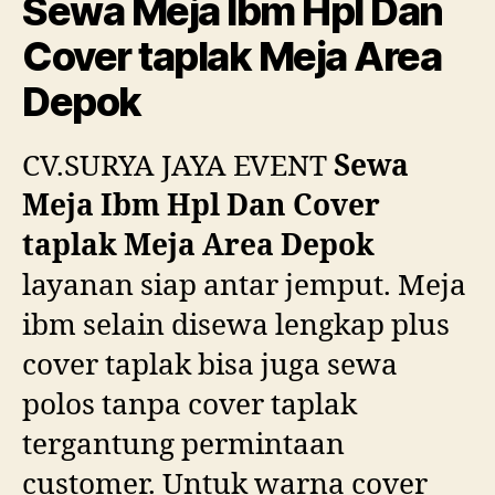
Sewa Meja Ibm Hpl Dan
Hpl
Dan
Cover taplak Meja Area
Cove
Depok
tapla
Meja
Area
CV.SURYA JAYA EVENT
Sewa
Depo
Meja Ibm Hpl Dan Cover
taplak Meja Area Depok
layanan siap antar jemput. Meja
ibm selain disewa lengkap plus
cover taplak bisa juga sewa
polos tanpa cover taplak
tergantung permintaan
customer. Untuk warna cover