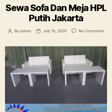
Sewa Sofa Dan Meja HPL
Putih Jakarta
on
By
admin
July 16, 2026
No Comments
Post
Post
Sew
author
date
Sofa
Dan
Mej
HPL
Puti
Jaka