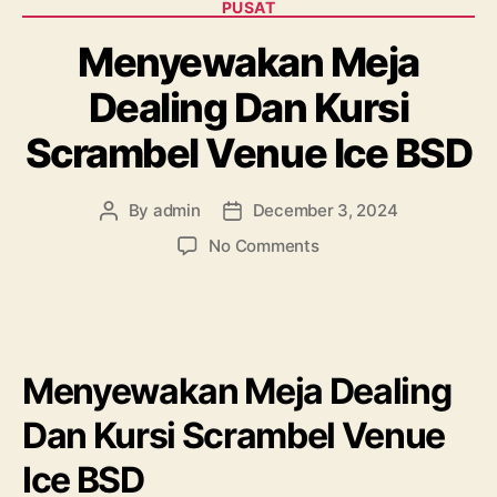
PUSAT
Menyewakan Meja
Dealing Dan Kursi
Scrambel Venue Ice BSD
By
admin
December 3, 2024
Post
Post
author
date
on
No Comments
Menyewakan
Meja
Dealing
Dan
Kursi
Menyewakan Meja Dealing
Scrambel
Venue
Dan Kursi Scrambel Venue
Ice
BSD
Ice BSD