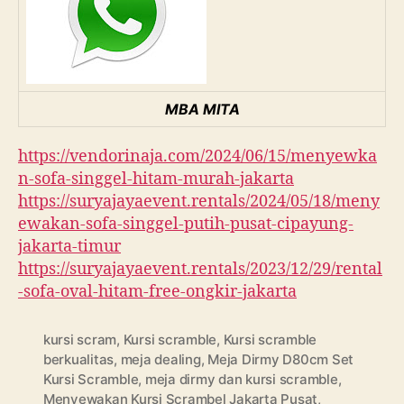
MBA MITA
https://vendorinaja.com/2024/06/15/menyewka
n-sofa-singgel-hitam-murah-jakarta
https://suryajayaevent.rentals/2024/05/18/meny
ewakan-sofa-singgel-putih-pusat-cipayung-
jakarta-timur
https://suryajayaevent.rentals/2023/12/29/rental
-sofa-oval-hitam-free-ongkir-jakarta
kursi scram
,
Kursi scramble
,
Kursi scramble
berkualitas
,
meja dealing
,
Meja Dirmy D80cm Set
Kursi Scramble
,
meja dirmy dan kursi scramble
,
Menyewakan Kursi Scrambel Jakarta Pusat
,