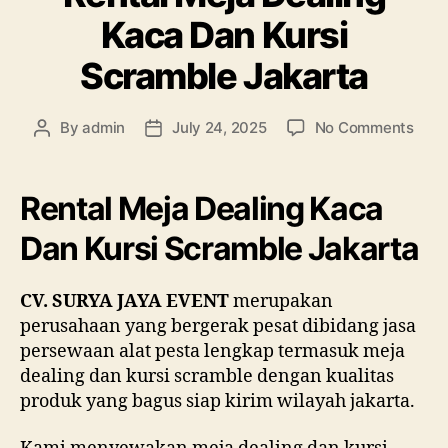
Kaca Dan Kursi
Scramble Jakarta
on
By
admin
July 24, 2025
No Comments
Post
Post
Rent
author
date
Meja
Deal
Rental Meja Dealing Kaca
Kac
Dan
Dan Kursi Scramble Jakarta
Kursi
Scra
CV. SURYA JAYA EVENT
merupakan
Jaka
perusahaan yang bergerak pesat dibidang jasa
persewaan alat pesta lengkap termasuk meja
dealing dan kursi scramble dengan kualitas
produk yang bagus siap kirim wilayah jakarta.