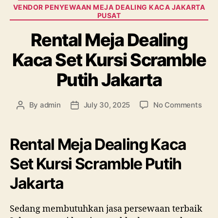
VENDOR PENYEWAAN MEJA DEALING KACA JAKARTA
PUSAT
Rental Meja Dealing
Kaca Set Kursi Scramble
Putih Jakarta
on
By
admin
July 30, 2025
No Comments
Post
Post
Rent
author
date
Meja
Deal
Rental Meja Dealing Kaca
Kac
Set
Set Kursi Scramble Putih
Kurs
Jakarta
Scra
Puti
Jaka
Sedang membutuhkan jasa persewaan terbaik