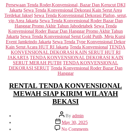
Categories
Persewaan Tenda Roder,Konvensional, Bazar Dan Kerucut DKI
Jakarta
Sewa Tenda Konvensional Dekorasi Kain Serut Area
Terdekat Jaksel
Sewa Tenda Konvensional Dekorasi Plafon, serut,
vip Area Jakarta
Sewa Tenda Konvensional Roder Bazar Dan
Hanggar Promo Akhir Tahun Jabodetabek
Sewa Tenda
Konvensional Roder Bazar Dan Hanggar Promo Akhir Tahun
Jakarta
Sewa Tenda Konvensional Serut Gold Putih, Meja Kursi
Event Jamkrindo Jakarta
Sewa Tenda Type Konvensional Dekor
Kain Serut Acara HUT RI Jakarta
Tenda Konvensional
TENDA
KONVENSIONAL DEKORASI KAIN SERUT HUT RI
JAKARTA
TENDA KONVENSIONAL DEKORASI KAIN
SERUT MERAH PUTIH
TENDA KONVENSIONAL
DEKORASI SERUT
Tenda Konvensional Roder Bazar Dan
Hanggar
RENTAL TENDA KONVENSIONAL
MEWAH SIAP KIRIM WILAYAH
BEKASI
Post
By
admin
author
Post
May 30, 2025
date
on
No Comments