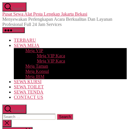
Skip
Search
to
Pusat Sewa Alat Pesta Lengkap Jakarta Bekasi
the
Menyewakan Perlengkapan Acara Berkualitas Dan Layanan
content
Profesional Full 24 Jam Services
Menu
TERBARU
SEWA MEJA
Meja VIP
Meja VIP Kaca
Meja VIP Kaca
Meja Taman
Meja Konsul
Meja IBM
SEWA KURSI
SEWA TOILET
SEWA TENDA
CONTACT US
Search
Search
for:
Close
search