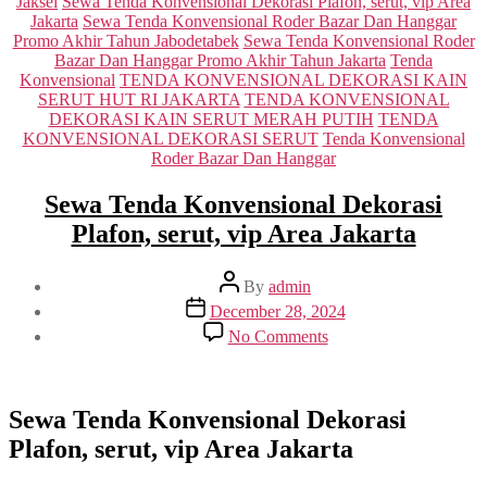
Jaksel
Sewa Tenda Konvensional Dekorasi Plafon, serut, vip Area
Jakarta
Sewa Tenda Konvensional Roder Bazar Dan Hanggar
Promo Akhir Tahun Jabodetabek
Sewa Tenda Konvensional Roder
Bazar Dan Hanggar Promo Akhir Tahun Jakarta
Tenda
Konvensional
TENDA KONVENSIONAL DEKORASI KAIN
SERUT HUT RI JAKARTA
TENDA KONVENSIONAL
DEKORASI KAIN SERUT MERAH PUTIH
TENDA
KONVENSIONAL DEKORASI SERUT
Tenda Konvensional
Roder Bazar Dan Hanggar
Sewa Tenda Konvensional Dekorasi
Plafon, serut, vip Area Jakarta
Post
By
admin
author
Post
December 28, 2024
date
on
No Comments
Sewa
Tenda
Konvensional
Dekorasi
Sewa Tenda Konvensional Dekorasi
Plafon,
Plafon, serut, vip Area Jakarta
serut,
vip
Area