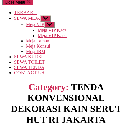
Close Menu
TERBARU
SEWA MEJA
Show
sub
Meja VIP
Show
menu
sub
Meja VIP Kaca
menu
Meja VIP Kaca
Meja Taman
Meja Konsul
Meja IBM
SEWA KURSI
SEWA TOILET
SEWA TENDA
CONTACT US
Category:
TENDA
KONVENSIONAL
DEKORASI KAIN SERUT
HUT RI JAKARTA