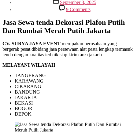
Post
September 3, 2025
date
on
9 Comments
Jasa
Sewa
Jasa Sewa tenda Dekorasi Plafon Putih
tenda
Dan Rumbai Merah Putih Jakarta
Dekorasi
Plafon
Putih
CV. SURYA JAYA EVENT
merupakan perusahaan yang
Dan
bergerak pesat dibidang jasa persewaan alat pesta lengkap termasuk
Rumbai
tenda dengan kualitas terbaik siap kirim area jakarta.
Merah
Putih
MELAYANI WILAYAH
Jakarta
TANGERANG
KARAWANG
CIKARANG
BANDUNG
JAKARTA
BEKASI
BOGOR
DEPOK