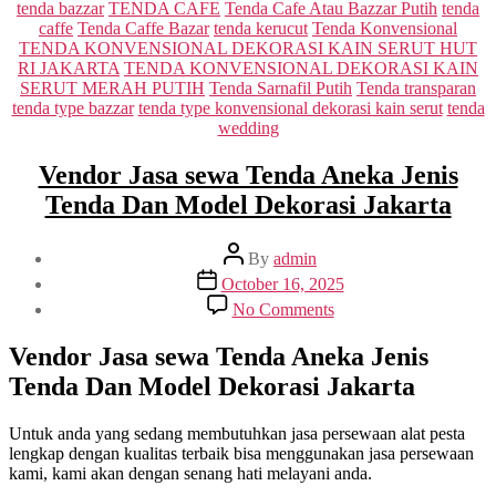
Categories
tenda bazzar
TENDA CAFE
Tenda Cafe Atau Bazzar Putih
tenda
caffe
Tenda Caffe Bazar
tenda kerucut
Tenda Konvensional
TENDA KONVENSIONAL DEKORASI KAIN SERUT HUT
RI JAKARTA
TENDA KONVENSIONAL DEKORASI KAIN
SERUT MERAH PUTIH
Tenda Sarnafil Putih
Tenda transparan
tenda type bazzar
tenda type konvensional dekorasi kain serut
tenda
wedding
Vendor Jasa sewa Tenda Aneka Jenis
Tenda Dan Model Dekorasi Jakarta
Post
By
admin
author
Post
October 16, 2025
date
on
No Comments
Vendor
Jasa
Vendor Jasa sewa Tenda Aneka Jenis
sewa
Tenda Dan Model Dekorasi Jakarta
Tenda
Aneka
Jenis
Untuk anda yang sedang membutuhkan jasa persewaan alat pesta
Tenda
lengkap dengan kualitas terbaik bisa menggunakan jasa persewaan
Dan
kami, kami akan dengan senang hati melayani anda.
Model