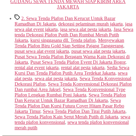
GUDANG SEWA TENDA MEWAH SIAP KIRIM AREA
JAKARTA
Tags
2. Sewa Tenda Plafon Dan Kerucut Untuk Bazar
Ramadhan Di Jakarta
,
dekorasi pelaminan murah jakarta
,
jasa
sewa alat event jakarta
,
jasa sewa alat pesta jakarta
,
Jasa Sewa
tenda Dekorasi Plafon Putih Dan Rumbai Merah Putih
Jakarta
,
kursi singgasana dll. Tenda plafon
,
Menyewakan
Tenda Plafon Biru Gold Siap Setting Pajang Tanggerang
,
pusat sewa alat event jakarta
,
pusat sewa alat pesta jakarta
,
Pusat Sewa Tenda Plafon Beragam Warna Kain Dekorasi di
Jakarta
,
Pusat Sewa Tenda Plafon Event Di Jakarta Bogor
,
rental alat event jakarta
,
rental alat pesta jakarta
,
Sedia Sewa
Kursi Dan Tenda Plafon Putih Area Terdekat Jakarta
,
sewa
alat pesta
,
sewa alat pesta jakarta
,
Sewa Tenda Konvensional
Dekorasi Plafon
,
Sewa Tenda Konvensional Dekorasi Plafon
Dan rumbai Area Jaksel
,
Sewa Tenda Konvensional Type
Plafon Lengkap Rumbai Poni Jakarta
,
Sewa Tenda Plafon
Dan Kerucut Untuk Bazar Ramadhan Di Jakarta
,
Sewa
Tenda Plafon Dan Kursi Futura Cover Hitam Pasar Rebo
Jakarta Timur
,
Sewa Tenda Plafon Dan Tirai Putih Jakarta
,
Sewa Tenda Plafon Kain Serut Merah Putih di Jakarta
,
sewa
tenda plafon konvensional
,
sewa tenda plafon konvensional
merah putih