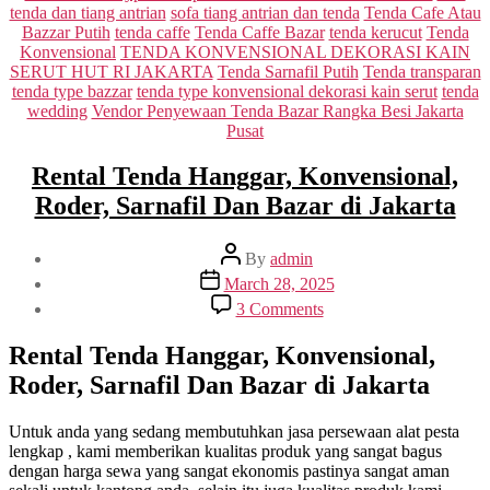
tenda dan tiang antrian
sofa tiang antrian dan tenda
Tenda Cafe Atau
Bazzar Putih
tenda caffe
Tenda Caffe Bazar
tenda kerucut
Tenda
Konvensional
TENDA KONVENSIONAL DEKORASI KAIN
SERUT HUT RI JAKARTA
Tenda Sarnafil Putih
Tenda transparan
tenda type bazzar
tenda type konvensional dekorasi kain serut
tenda
wedding
Vendor Penyewaan Tenda Bazar Rangka Besi Jakarta
Pusat
Rental Tenda Hanggar, Konvensional,
Roder, Sarnafil Dan Bazar di Jakarta
Post
By
admin
author
Post
March 28, 2025
date
on
3 Comments
Rental
Tenda
Rental Tenda Hanggar, Konvensional,
Hanggar,
Roder, Sarnafil Dan Bazar di Jakarta
Konvensional,
Roder,
Sarnafil
Untuk anda yang sedang membutuhkan jasa persewaan alat pesta
Dan
lengkap , kami memberikan kualitas produk yang sangat bagus
Bazar
dengan harga sewa yang sangat ekonomis pastinya sangat aman
di