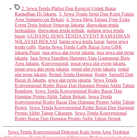
Tags
2. Sewa Tenda Plafon Dan Kerucut Untuk Bazar
Ramadhan Di Jakarta
,
3. Sewa Tenda Serut Dan Kursi Futura
Area Sumareccon Bekasi
,
4. Sewa Meja Taman Type Extra
Event Tenis Indoor Senayan Jakarta
,
disewakan tenda
berkualitas
,
disewakan tenda terbaik
,
gudang sewa tenda
bazar
,
GUDANG SEWA TENDA EVENT RAMADHAN
WILAYAH BEKASI
,
harga sewa tenda bazar
,
harga sewa
tenda caffe
,
Harga Sewa Tenda Caffe Bazar Area GBK
Jakarta Pusat
,
jasa sewa alat event jakarta
,
jasa sewa alat pesta
jakarta
,
Jasa Sewa Standing Hangger Atau Gantungan Baju
Area Jakarta
,
Konvensional
,
pusat sewa alat event jakarta
,
pusat sewa alat pesta jakarta
,
rental alat event jakarta
,
rental
alat pesta jakarta
,
Rental Tenda Hanggar
,
Roder
,
Sarnafil Dan
Bazar di Jakarta
,
sewa alat pesta jakarta
,
Sewa Tenda
Konvensional Roder Bazar Dan Hanggar Promo Akhir Tahun
Bandung
,
Sewa Tenda Konvensional Roder Bazar Dan
Hanggar Promo Akhir Tahun Bekasi
,
Sewa Tenda
Konvensional Roder Bazar Dan Hanggar Promo Akhir Tahun
Bogor
,
Sewa Tenda Konvensional Roder Bazar Dan Hanggar
Promo Akhir Tahun Cikarang
,
Sewa Tenda Konvensional
Roder Bazar Dan Hanggar Promo Akhir Tahun Depok
Categories
Sewa Tenda Konvensional Dekorasi Kain Serut Area Terdekat