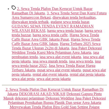
Tags
2. Sewa Tenda Plafon Dan Kerucut Untuk Bazar
Ramadhan Di Jakarta
,
3. Sewa Tenda Serut Dan Kursi Futura
Area Sumareccon Bekasi
,
disewakan tenda berkualitas
,
disewakan tenda terbaik
,
gudang sewa tenda bazar
,
GUDANG SEWA TENDA EVENT RAMADHAN
WILAYAH BEKASI
,
harga sewa tenda bazar
,
harga sewa
tenda bazzar
,
harga sewa tenda caffe
,
Harga Sewa Tenda
Caffe Bazar Area GBK Jakarta Pusat
,
Harga Sewa Tenda
Caffe Bazar Area GBK Jakpu
,
Harga Terbaru 2025 Sewa
Tenda Bazar Ukuran 2x2m di Jakarta
,
Jasa Paket Dekorasi
Wedding Tenda Kursi Meja Pelaminan Area Jakarta
,
jasa
pembuatan tenda
,
jasa sewa alat event jakarta
,
jasa sewa alat
pesta jakarta
,
jasa sewa murah tenda
,
jasa sewa tenda
,
jasa
sewa tenda bazar 2022
,
Jasa Sewa Tenda Bazar Harga
Terbaru Jakarta
,
pusat sewa alat event jakarta
,
pusat sewa alat
pesta jakarta
,
rental alat event jakarta
,
rental alat pesta jakarta
,
sewa alat pesta
,
sewa alat pesta jakarta
Categories
2. Sewa Tenda Plafon Dan Kerucut Untuk Bazar Ramadhan Di
Jakarta
DEKORASI AKAD NIKAH
Dekorasi Gapura Pintu
Masuk
dekorasi pelaminan
Dekorasi Wedding
Jasa Paket Dekorasi
Pelaminan Pernikahan Bunga Plastik Dan segar Area Jakarta
Menyewakan Tenda Plafon Biru Gold Siap Setting Pajang