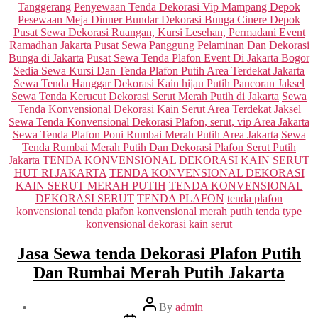
Tanggerang
Penyewaan Tenda Dekorasi Vip Mampang Depok
Pesewaan Meja Dinner Bundar Dekorasi Bunga Cinere Depok
Pusat Sewa Dekorasi Ruangan, Kursi Lesehan, Permadani Event
Ramadhan Jakarta
Pusat Sewa Panggung Pelaminan Dan Dekorasi
Bunga di Jakarta
Pusat Sewa Tenda Plafon Event Di Jakarta Bogor
Sedia Sewa Kursi Dan Tenda Plafon Putih Area Terdekat Jakarta
Sewa Tenda Hanggar Dekorasi Kain hijau Putih Pancoran Jaksel
Sewa Tenda Kerucut Dekorasi Serut Merah Putih di Jakarta
Sewa
Tenda Konvensional Dekorasi Kain Serut Area Terdekat Jaksel
Sewa Tenda Konvensional Dekorasi Plafon, serut, vip Area Jakarta
Sewa Tenda Plafon Poni Rumbai Merah Putih Area Jakarta
Sewa
Tenda Rumbai Merah Putih Dan Dekorasi Plafon Serut Putih
Jakarta
TENDA KONVENSIONAL DEKORASI KAIN SERUT
HUT RI JAKARTA
TENDA KONVENSIONAL DEKORASI
KAIN SERUT MERAH PUTIH
TENDA KONVENSIONAL
DEKORASI SERUT
TENDA PLAFON
tenda plafon
konvensional
tenda plafon konvensional merah putih
tenda type
konvensional dekorasi kain serut
Jasa Sewa tenda Dekorasi Plafon Putih
Dan Rumbai Merah Putih Jakarta
Post
By
admin
author