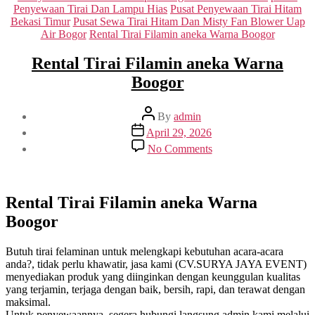
Penyewaan Tirai Dan Lampu Hias
Pusat Penyewaan Tirai Hitam
Bekasi Timur
Pusat Sewa Tirai Hitam Dan Misty Fan Blower Uap
Air Bogor
Rental Tirai Filamin aneka Warna Boogor
Rental Tirai Filamin aneka Warna
Boogor
Post
By
admin
author
Post
April 29, 2026
date
on
No Comments
Rental
Tirai
Filamin
aneka
Rental Tirai Filamin aneka Warna
Warna
Boogor
Boogor
Butuh tirai felaminan untuk melengkapi kebutuhan acara-acara
anda?, tidak perlu khawatir, jasa kami (CV.SURYA JAYA EVENT)
menyediakan produk yang diinginkan dengan keunggulan kualitas
yang terjamin, terjaga dengan baik, bersih, rapi, dan terawat dengan
maksimal.
Untuk penyewaannya, segera hubungi langsung admin kami melalui