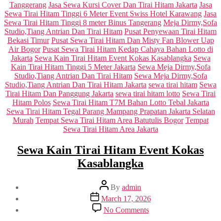
Tanggerang
Jasa Sewa Kursi Cover Dan Tirai Hitam Jakarta
Jasa
Sewa Tirai Hitam Tinggi 6 Meter Event Swiss Hotel Karawang
Jasa
Sewa Tirai Hitam Tinggi 8 meter Binus Tangerang
Meja Dirmy,Sofa
Studio,Tiang Antrian Dan Tirai Hitam
Pusat Penyewaan Tirai Hitam
Bekasi Timur
Pusat Sewa Tirai Hitam Dan Misty Fan Blower Uap
Air Bogor
Pusat Sewa Tirai Hitam Kedap Cahaya Bahan Lotto di
Jakarta
Sewa Kain Tirai Hitam Event Kokas Kasablangka
Sewa
Kain Tirai Hitam Tinggi 5 Meter Jakarta
Sewa Meja Dirmy,Sofa
Studio,Tiang Antrian Dan Tirai Hitam
Sewa Meja Dirmy,Sofa
Studio,Tiang Antrian Dan Tirai Hitam Jakarta
sewa tirai hitam
Sewa
Tirai Hitam Dan Panggung Jakarta
sewa tirai hitam lotto
Sewa Tirai
Hitam Polos
Sewa Tirai Hitam T7M Bahan Lotto Tebal Jakarta
Sewa Tirai Hitam Tegal Parang Mampang Prapatan Jakarta Selatan
Murah
Tempat Sewa Tirai Hitam Area Batutulis Bogor
Tempat
Sewa Tirai Hitam Area Jakarta
Sewa Kain Tirai Hitam Event Kokas
Kasablangka
Post
By
admin
author
Post
March 17, 2026
date
on
No Comments
Sewa