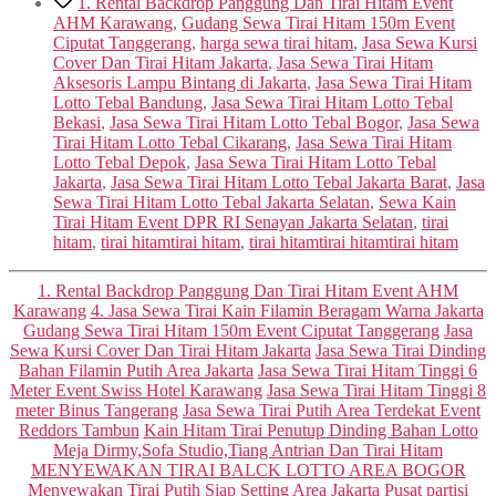
1. Rental Backdrop Panggung Dan Tirai Hitam Event
AHM Karawang
,
Gudang Sewa Tirai Hitam 150m Event
Ciputat Tanggerang
,
harga sewa tirai hitam
,
Jasa Sewa Kursi
Cover Dan Tirai Hitam Jakarta
,
Jasa Sewa Tirai Hitam
Aksesoris Lampu Bintang di Jakarta
,
Jasa Sewa Tirai Hitam
Lotto Tebal Bandung
,
Jasa Sewa Tirai Hitam Lotto Tebal
Bekasi
,
Jasa Sewa Tirai Hitam Lotto Tebal Bogor
,
Jasa Sewa
Tirai Hitam Lotto Tebal Cikarang
,
Jasa Sewa Tirai Hitam
Lotto Tebal Depok
,
Jasa Sewa Tirai Hitam Lotto Tebal
Jakarta
,
Jasa Sewa Tirai Hitam Lotto Tebal Jakarta Barat
,
Jasa
Sewa Tirai Hitam Lotto Tebal Jakarta Selatan
,
Sewa Kain
Tirai Hitam Event DPR RI Senayan Jakarta Selatan
,
tirai
hitam
,
tirai hitamtirai hitam
,
tirai hitamtirai hitamtirai hitam
Categories
1. Rental Backdrop Panggung Dan Tirai Hitam Event AHM
Karawang
4. Jasa Sewa Tirai Kain Filamin Beragam Warna Jakarta
Gudang Sewa Tirai Hitam 150m Event Ciputat Tanggerang
Jasa
Sewa Kursi Cover Dan Tirai Hitam Jakarta
Jasa Sewa Tirai Dinding
Bahan Filamin Putih Area Jakarta
Jasa Sewa Tirai Hitam Tinggi 6
Meter Event Swiss Hotel Karawang
Jasa Sewa Tirai Hitam Tinggi 8
meter Binus Tangerang
Jasa Sewa Tirai Putih Area Terdekat Event
Reddors Tambun
Kain Hitam Tirai Penutup Dinding Bahan Lotto
Meja Dirmy,Sofa Studio,Tiang Antrian Dan Tirai Hitam
MENYEWAKAN TIRAI BALCK LOTTO AREA BOGOR
Menyewakan Tirai Putih Siap Setting Area Jakarta Pusat
partisi