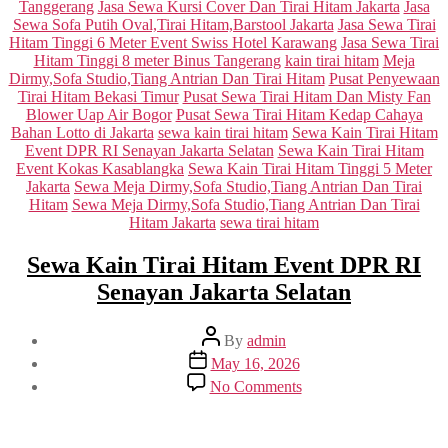
Tanggerang
Jasa Sewa Kursi Cover Dan Tirai Hitam Jakarta
Jasa
Sewa Sofa Putih Oval,Tirai Hitam,Barstool Jakarta
Jasa Sewa Tirai
Hitam Tinggi 6 Meter Event Swiss Hotel Karawang
Jasa Sewa Tirai
Hitam Tinggi 8 meter Binus Tangerang
kain tirai hitam
Meja
Dirmy,Sofa Studio,Tiang Antrian Dan Tirai Hitam
Pusat Penyewaan
Tirai Hitam Bekasi Timur
Pusat Sewa Tirai Hitam Dan Misty Fan
Blower Uap Air Bogor
Pusat Sewa Tirai Hitam Kedap Cahaya
Bahan Lotto di Jakarta
sewa kain tirai hitam
Sewa Kain Tirai Hitam
Event DPR RI Senayan Jakarta Selatan
Sewa Kain Tirai Hitam
Event Kokas Kasablangka
Sewa Kain Tirai Hitam Tinggi 5 Meter
Jakarta
Sewa Meja Dirmy,Sofa Studio,Tiang Antrian Dan Tirai
Hitam
Sewa Meja Dirmy,Sofa Studio,Tiang Antrian Dan Tirai
Hitam Jakarta
sewa tirai hitam
Sewa Kain Tirai Hitam Event DPR RI
Senayan Jakarta Selatan
Post
By
admin
author
Post
May 16, 2026
date
on
No Comments
Sewa
Kain
Tirai