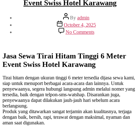
Event Swiss Hotel Karawang
Post
By
admin
author
Post
October 4, 2025
date
on
No Comments
Jasa
Sewa
Tirai
Hitam
Jasa Sewa Tirai Hitam Tinggi 6 Meter
Tinggi
Event Swiss Hotel Karawang
6
Meter
Event
Tirai hitam dengan ukuran tinggi 6 meter tersedia dijasa sewa kami,
Swiss
siap untuk menuport berbagai acara-acara dan lainnya. Untuk
Hotel
penyewaanya, segera hubungi langsung admin melalui nomer yang
Karawang
tersedia, baik dengan telpon-sms-watshap. Disarankan juga,
penyewaanya dapat dilakukan jauh-jauh hari sebelum acara
berlangsung.
Produk yang ditawarkan sangat terjamin akan kualitasnya, terjaga
dengan baik, bersih, rapi, terawat dengan maksimal, nyaman dan
aman saat digunakan.