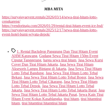
MBA MITA
https://suryajayaevent.rentals/2026/03/14/sewa-tirai-hitam-lotto-
cengkareng/
https://vendorinaja.com/2026/01/29/rental-tirai-hitam-event-ice-bsd/
https://suryajayaevent.rentals/2025/12/17/sewa-tirai-hitam-lotto-
event-hotel-bumi-wiyata-depok/
Tags
1. Rental Backdrop Panggung Dan Tirai Hitam Event
AHM Karawang
,
Gudang Sewa Tirai Hitam 150m Event
Ciputat Tanggerang
,
harga sewa tirai hitam
,
Jasa Sewa Kursi
Cover Dan Tirai Hitam Jakarta
,
Jasa Sewa Tirai Hitam
Aksesoris Lampu Bintang di Jakarta
,
Jasa Sewa Tirai Hitam
Lotto Tebal Bandung
,
Jasa Sewa Tirai Hitam Lotto Tebal
Bekasi
,
Jasa Sewa Tirai Hitam Lotto Tebal Bogor
,
Jasa Sewa
Tirai Hitam Lotto Tebal Cikarang
,
Jasa Sewa Tirai Hitam
Lotto Tebal Depok
,
Jasa Sewa Tirai Hitam Lotto Tebal
Jakarta
,
Jasa Sewa Tirai Hitam Lotto Tebal Jakarta Barat
,
Jasa
Sewa Tirai Hitam Lotto Tebal Jakarta Pusat
,
Sewa Kain Tirai
Hitam Event Kokas Kasablangka
,
tirai hitam
,
tirai hitamtirai
hitam
,
tirai hitamtirai hitamtirai hitam