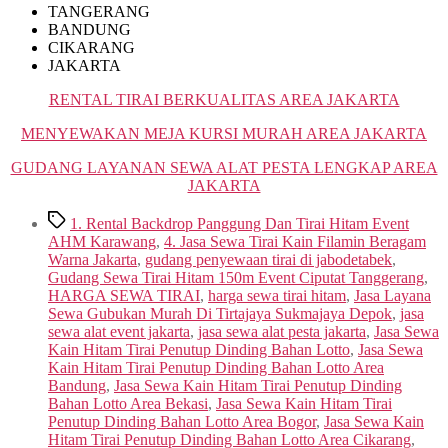
TANGERANG
BANDUNG
CIKARANG
JAKARTA
RENTAL TIRAI BERKUALITAS AREA JAKARTA
MENYEWAKAN MEJA KURSI MURAH AREA JAKARTA
GUDANG LAYANAN SEWA ALAT PESTA LENGKAP AREA
JAKARTA
Tags
1. Rental Backdrop Panggung Dan Tirai Hitam Event
AHM Karawang
,
4. Jasa Sewa Tirai Kain Filamin Beragam
Warna Jakarta
,
gudang penyewaan tirai di jabodetabek
,
Gudang Sewa Tirai Hitam 150m Event Ciputat Tanggerang
,
HARGA SEWA TIRAI
,
harga sewa tirai hitam
,
Jasa Layana
Sewa Gubukan Murah Di Tirtajaya Sukmajaya Depok
,
jasa
sewa alat event jakarta
,
jasa sewa alat pesta jakarta
,
Jasa Sewa
Kain Hitam Tirai Penutup Dinding Bahan Lotto
,
Jasa Sewa
Kain Hitam Tirai Penutup Dinding Bahan Lotto Area
Bandung
,
Jasa Sewa Kain Hitam Tirai Penutup Dinding
Bahan Lotto Area Bekasi
,
Jasa Sewa Kain Hitam Tirai
Penutup Dinding Bahan Lotto Area Bogor
,
Jasa Sewa Kain
Hitam Tirai Penutup Dinding Bahan Lotto Area Cikarang
,