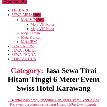
Close Menu
TERBARU
SEWA MEJA
Show
sub
Meja VIP
Show
menu
sub
Meja VIP Kaca
menu
Meja VIP Kaca
Meja Taman
Meja Konsul
Meja IBM
SEWA KURSI
SEWA TOILET
SEWA TENDA
CONTACT US
Category:
Jasa Sewa Tirai
Hitam Tinggi 6 Meter Event
Swiss Hotel Karawang
Categories
1. Rental Backdrop Panggung Dan Tirai Hitam Event AHM
Karawang
Gudang Sewa Tirai Hitam 150m Event Ciputat