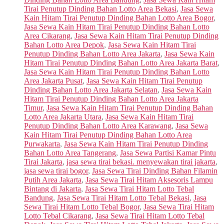
Tirai Penutup Dinding Bahan Lotto Area Bekasi
,
Jasa Sewa
Kain Hitam Tirai Penutup Dinding Bahan Lotto Area Bogor
,
Jasa Sewa Kain Hitam Tirai Penutup Dinding Bahan Lotto
Area Cikarang
,
Jasa Sewa Kain Hitam Tirai Penutup Dinding
Bahan Lotto Area Depok
,
Jasa Sewa Kain Hitam Tirai
Penutup Dinding Bahan Lotto Area Jakarta
,
Jasa Sewa Kain
Hitam Tirai Penutup Dinding Bahan Lotto Area Jakarta Barat
,
Jasa Sewa Kain Hitam Tirai Penutup Dinding Bahan Lotto
Area Jakarta Pusat
,
Jasa Sewa Kain Hitam Tirai Penutup
Dinding Bahan Lotto Area Jakarta Selatan
,
Jasa Sewa Kain
Hitam Tirai Penutup Dinding Bahan Lotto Area Jakarta
Timur
,
Jasa Sewa Kain Hitam Tirai Penutup Dinding Bahan
Lotto Area Jakarta Utara
,
Jasa Sewa Kain Hitam Tirai
Penutup Dinding Bahan Lotto Area Karawang
,
Jasa Sewa
Kain Hitam Tirai Penutup Dinding Bahan Lotto Area
Purwakarta
,
Jasa Sewa Kain Hitam Tirai Penutup Dinding
Bahan Lotto Area Tangerang
,
Jasa Sewa Partisi Kamar Pintu
Tirai Jakarta
,
jasa sewa tirai bekasi. menyewakan tirai jakarta
,
jasa sewa tirai bogor
,
Jasa Sewa Tirai Dinding Bahan Filamin
Putih Area Jakarta
,
Jasa Sewa Tirai Hitam Aksesoris Lampu
Bintang di Jakarta
,
Jasa Sewa Tirai Hitam Lotto Tebal
Bandung
,
Jasa Sewa Tirai Hitam Lotto Tebal Bekasi
,
Jasa
Sewa Tirai Hitam Lotto Tebal Bogor
,
Jasa Sewa Tirai Hitam
Lotto Tebal Cikarang
,
Jasa Sewa Tirai Hitam Lotto Tebal