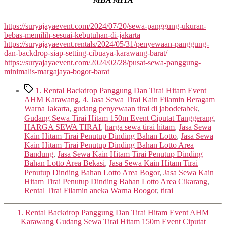
https://suryajayaevent.com/2024/07/20/sewa-panggung-ukuran-
bebas-memilih-sesuai-kebutuhan-di-jakarta
https://suryajayaevent.rentals/2024/05/31/penyewaan-panggung-
dan-backdrop-siap-setting-cibuaya-karawang-barat/
https://suryajayaevent.com/2024/02/28/pusat-sewa-panggung-
minimalis-margajaya-bogor-barat
Tags
1. Rental Backdrop Panggung Dan Tirai Hitam Event
AHM Karawang
,
4. Jasa Sewa Tirai Kain Filamin Beragam
Warna Jakarta
,
gudang penyewaan tirai di jabodetabek
,
Gudang Sewa Tirai Hitam 150m Event Ciputat Tanggerang
,
HARGA SEWA TIRAI
,
harga sewa tirai hitam
,
Jasa Sewa
Kain Hitam Tirai Penutup Dinding Bahan Lotto
,
Jasa Sewa
Kain Hitam Tirai Penutup Dinding Bahan Lotto Area
Bandung
,
Jasa Sewa Kain Hitam Tirai Penutup Dinding
Bahan Lotto Area Bekasi
,
Jasa Sewa Kain Hitam Tirai
Penutup Dinding Bahan Lotto Area Bogor
,
Jasa Sewa Kain
Hitam Tirai Penutup Dinding Bahan Lotto Area Cikarang
,
Rental Tirai Filamin aneka Warna Boogor
,
tirai
Categories
1. Rental Backdrop Panggung Dan Tirai Hitam Event AHM
Karawang
Gudang Sewa Tirai Hitam 150m Event Ciputat