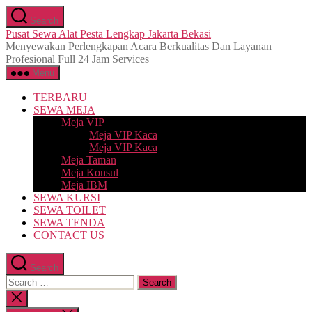
Skip
Search
to
Pusat Sewa Alat Pesta Lengkap Jakarta Bekasi
the
Menyewakan Perlengkapan Acara Berkualitas Dan Layanan
content
Profesional Full 24 Jam Services
Menu
TERBARU
SEWA MEJA
Meja VIP
Meja VIP Kaca
Meja VIP Kaca
Meja Taman
Meja Konsul
Meja IBM
SEWA KURSI
SEWA TOILET
SEWA TENDA
CONTACT US
Search
Search
for:
Close
search