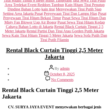
Tirai Hitam Tinggi 8 meter Binus Tangerang
Jasa Sewa Tirai Putih
Area Terdekat Event Reddors Tambun
Kain Hitam Tirai Penutup
Dinding Bahan Lotto
kain tirai
Menyewakan Tirai Putih Siap
Setting Area Jakarta Pusat
Penyewaan Tirai Dan Lampu Hias
Pusat
Penyewaan Tirai Hitam Bekasi Timur
Pusat Sewa Tirai Hitam Dan
Misty Fan Blower Uap Air Bogor
Pusat Sewa Tirai Hitam Kedap
Cahaya Bahan Lotto di Jakarta
Rental Black Curtain Tinggi 2,5
Meter Jakarta
Rental Partisi Dan Tirai Atau Gorden Putih Jakarta
Sewa Kain Tirai Hitam Tinggi 5 Meter Jakarta
Sewa Sofa Putih Dan
Tirai Putih Filamin
Rental Black Curtain Tinggi 2,5 Meter
Jakarta
Post
By
admin
author
Post
October 8, 2025
date
on
No Comments
Rental
Black
Rental Black Curtain Tinggi 2,5 Meter
Curtain
Jakarta
Tinggi
2,5
Meter
CV. SURYA JAYA EVENT menyewakan berbagai jenis
Jakarta