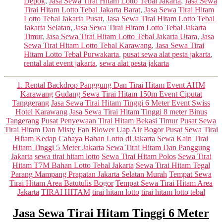
Depok
,
Jasa Sewa Tirai Hitam Lotto Tebal Jakarta
,
Jasa Sewa
Tirai Hitam Lotto Tebal Jakarta Barat
,
Jasa Sewa Tirai Hitam
Lotto Tebal Jakarta Pusat
,
Jasa Sewa Tirai Hitam Lotto Tebal
Jakarta Selatan
,
Jasa Sewa Tirai Hitam Lotto Tebal Jakarta
Timur
,
Jasa Sewa Tirai Hitam Lotto Tebal Jakarta Utara
,
Jasa
Sewa Tirai Hitam Lotto Tebal Karawang
,
Jasa Sewa Tirai
Hitam Lotto Tebal Purwakarta
,
pusat sewa alat pesta jakarta
,
rental alat event jakarta
,
sewa alat pesta jakarta
Categories
1. Rental Backdrop Panggung Dan Tirai Hitam Event AHM
Karawang
Gudang Sewa Tirai Hitam 150m Event Ciputat
Tanggerang
Jasa Sewa Tirai Hitam Tinggi 6 Meter Event Swiss
Hotel Karawang
Jasa Sewa Tirai Hitam Tinggi 8 meter Binus
Tangerang
Pusat Penyewaan Tirai Hitam Bekasi Timur
Pusat Sewa
Tirai Hitam Dan Misty Fan Blower Uap Air Bogor
Pusat Sewa Tirai
Hitam Kedap Cahaya Bahan Lotto di Jakarta
Sewa Kain Tirai
Hitam Tinggi 5 Meter Jakarta
Sewa Tirai Hitam Dan Panggung
Jakarta
sewa tirai hitam lotto
Sewa Tirai Hitam Polos
Sewa Tirai
Hitam T7M Bahan Lotto Tebal Jakarta
Sewa Tirai Hitam Tegal
Parang Mampang Prapatan Jakarta Selatan Murah
Tempat Sewa
Tirai Hitam Area Batutulis Bogor
Tempat Sewa Tirai Hitam Area
Jakarta
TIRAI HITAM
tirai hitam lotto
tirai hitam lotto tebal
Jasa Sewa Tirai Hitam Tinggi 6 Meter