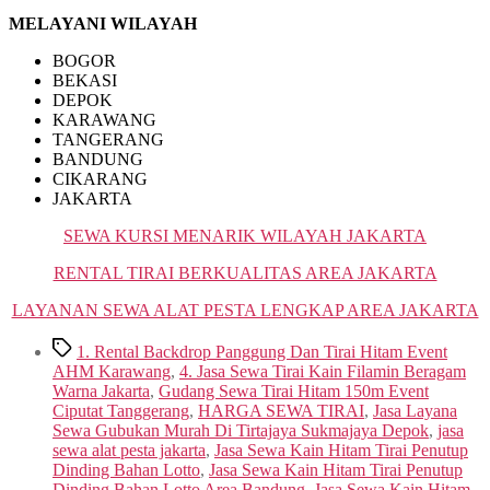
MELAYANI WILAYAH
BOGOR
BEKASI
DEPOK
KARAWANG
TANGERANG
BANDUNG
CIKARANG
JAKARTA
SEWA KURSI MENARIK WILAYAH JAKARTA
RENTAL TIRAI BERKUALITAS AREA JAKARTA
LAYANAN SEWA ALAT PESTA LENGKAP AREA JAKARTA
Tags
1. Rental Backdrop Panggung Dan Tirai Hitam Event
AHM Karawang
,
4. Jasa Sewa Tirai Kain Filamin Beragam
Warna Jakarta
,
Gudang Sewa Tirai Hitam 150m Event
Ciputat Tanggerang
,
HARGA SEWA TIRAI
,
Jasa Layana
Sewa Gubukan Murah Di Tirtajaya Sukmajaya Depok
,
jasa
sewa alat pesta jakarta
,
Jasa Sewa Kain Hitam Tirai Penutup
Dinding Bahan Lotto
,
Jasa Sewa Kain Hitam Tirai Penutup
Dinding Bahan Lotto Area Bandung
,
Jasa Sewa Kain Hitam