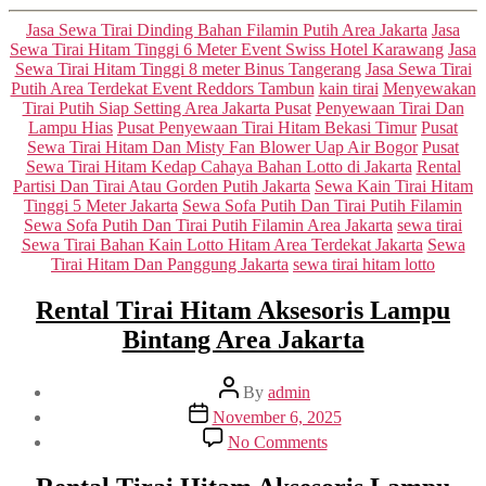
Categories
Jasa Sewa Tirai Dinding Bahan Filamin Putih Area Jakarta
Jasa
Sewa Tirai Hitam Tinggi 6 Meter Event Swiss Hotel Karawang
Jasa
Sewa Tirai Hitam Tinggi 8 meter Binus Tangerang
Jasa Sewa Tirai
Putih Area Terdekat Event Reddors Tambun
kain tirai
Menyewakan
Tirai Putih Siap Setting Area Jakarta Pusat
Penyewaan Tirai Dan
Lampu Hias
Pusat Penyewaan Tirai Hitam Bekasi Timur
Pusat
Sewa Tirai Hitam Dan Misty Fan Blower Uap Air Bogor
Pusat
Sewa Tirai Hitam Kedap Cahaya Bahan Lotto di Jakarta
Rental
Partisi Dan Tirai Atau Gorden Putih Jakarta
Sewa Kain Tirai Hitam
Tinggi 5 Meter Jakarta
Sewa Sofa Putih Dan Tirai Putih Filamin
Sewa Sofa Putih Dan Tirai Putih Filamin Area Jakarta
sewa tirai
Sewa Tirai Bahan Kain Lotto Hitam Area Terdekat Jakarta
Sewa
Tirai Hitam Dan Panggung Jakarta
sewa tirai hitam lotto
Rental Tirai Hitam Aksesoris Lampu
Bintang Area Jakarta
Post
By
admin
author
Post
November 6, 2025
date
on
No Comments
Rental
Tirai