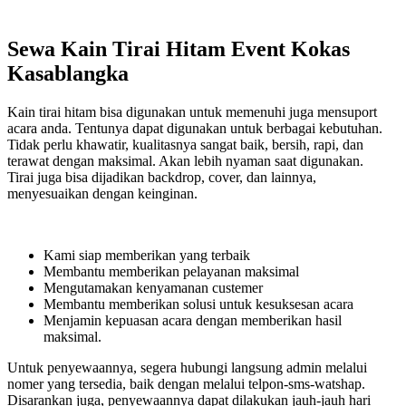
Kain
Tirai
Hitam
Sewa Kain Tirai Hitam Event Kokas
Event
Kasablangka
Kokas
Kasablangka
Kain tirai hitam bisa digunakan untuk memenuhi juga mensuport
acara anda. Tentunya dapat digunakan untuk berbagai kebutuhan.
Tidak perlu khawatir, kualitasnya sangat baik, bersih, rapi, dan
terawat dengan maksimal. Akan lebih nyaman saat digunakan.
Tirai juga bisa dijadikan backdrop, cover, dan lainnya,
menyesuaikan dengan keinginan.
Kami siap memberikan yang terbaik
Membantu memberikan pelayanan maksimal
Mengutamakan kenyamanan custemer
Membantu memberikan solusi untuk kesuksesan acara
Menjamin kepuasan acara dengan memberikan hasil
maksimal.
Untuk penyewaannya, segera hubungi langsung admin melalui
nomer yang tersedia, baik dengan melalui telpon-sms-watshap.
Disarankan juga, penyewaannya dapat dilakukan jauh-jauh hari